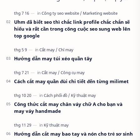
trình full từ A-Z Dành cho anh em kỹ
thuật mới vào nghề, clip thực hành t…
Uhm đã biết seo thì chắc link profile chắc chắn sẽ
hiểu và rất cần trong công cuộc seo sung web lên
top google
Hướng dẫn may túi xéo quần tây
Cách cắt may quần đùi chi tiết đến từng milimet
Công thức cắt may chân váy chữ A cho bạn và
may váy handmade
Hướng dẫn cắt may bao tay và nón cho trẻ sơ sinh