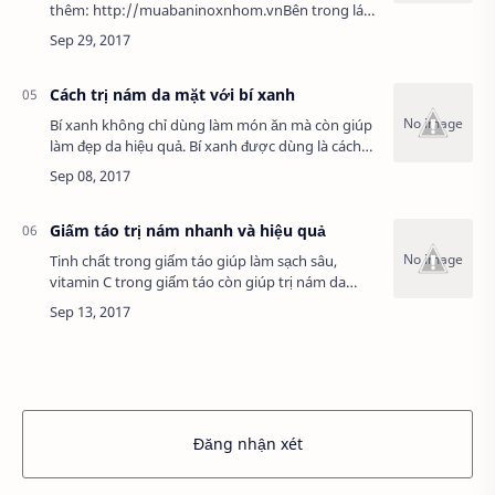
thêm: http://muabaninoxnhom.vnBên trong lá
trầu chứa nhiều muối khoáng, nước, các chất xơ,
protein, carbohydrate cùng nhiều khoáng c…
Cách trị nám da mặt với bí xanh
Bí xanh không chỉ dùng làm món ăn mà còn giúp
làm đẹp da hiệu quả. Bí xanh được dùng là cách
trị nám da mặt tại nhà hiệu quảXem
thêm: http://inhiflex.vn/Xem thêm: In hifl…
Giấm táo trị nám nhanh và hiệu quả
Tinh chất trong giấm táo giúp làm sạch sâu,
vitamin C trong giấm táo còn giúp trị nám da
hiệu quả, xóa mờ các vết nám da xấu xí, mang lại
cho bạn làn da tươi khỏe.Xem thêm: ht…
Đăng nhận xét