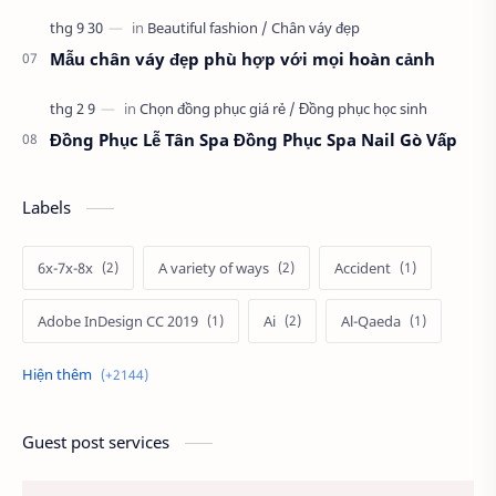
Mẫu chân váy đẹp phù hợp với mọi hoàn cảnh
Đồng Phục Lễ Tân Spa Đồng Phục Spa Nail Gò Vấp
Labels
6x-7x-8x
A variety of ways
Accident
Adobe InDesign CC 2019
Ai
Al-Qaeda
Alien
Alternative
Ambitious
America
Ảnh chế
Ảnh động vật
Guest post services
Ảnh hưởng đến website
Ảnh làm phông nền