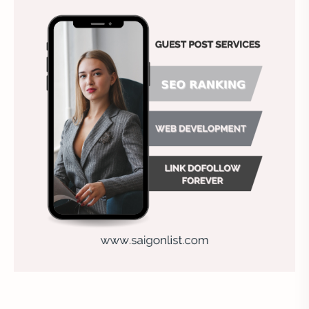
Ảnh nền chuẩn HD
Ảnh nền đẹp
Ảnh nền sinh nhật
Ảnh treo tường
Animal
Ankle boots
Antarctic
Antibodies against Covid-19
Antiquarian
Antiviral antibodies
Áo bà ba
Áo bà ba hiện đại
Áo bà bầu
Áo bác sĩ
Áo bếp trưởng
áo công nhân
Áo crop top
Áo croptop
Áo dài cách tân
Áo dài thanh lịch
Áo dài trắng