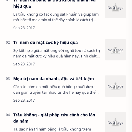
hiệu quả
Lá trầu không có tác dụng sát khuẩn và giúp làm
mờ hắc tố melamin vì thế đây chính là cách trị
nám da, giúp sáng da nhanh chóng. Tuy nhiên,
sử dụng trầu không nếu không đúng cách r…
Trị nám da mặt cực kỳ hiệu quả
Sự kết hợp giữa mật ong với nghệ tươi là cách trị
nám da mặt cực kỳ hiệu quả hiện nay. Tinh chất
cucurmin trong nghệ và dưỡng chất stilac trong
mật ong làm ức chế các melamin giúp …
Mẹo trị nám da nhanh, độc và tiết kiệm
Cách trị nám da mặt hiệu quả bằng chuối được
dân gian truyền tai nhau từ thế hệ này qua thế
hệ khác, và cho đến nay nó vẫn luôn được nhiều
chị em phụ nữ sử dụng vì tính hiệu quả, đ…
Trầu không - giải pháp cứu cánh cho làn
da nám
Tại sao nên trị nám bằng lá trầu không?Xem