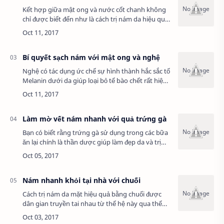
Kết hợp giữa mật ong và nước cốt chanh không
chỉ được biết đến như là cách trị nám da hiệu quả
mà còn chứa nhiều công dụng tuyệt vời khác
như : trị mụn đầu đen, trị sẹo thâm, trị m…
Bí quyết sạch nám với mật ong và nghệ
Nghệ có tác dụng ức chế sự hình thành hắc sắc tố
Melanin dưới da giúp loại bỏ tế bào chết rất hiệu
quả. Cách trị nám bằng nghệ và mật ong sẽ có
được cùng lúc 2 tác dụng: vừa đi…
Làm mờ vết nám nhanh với quả trứng gà
Bạn có biết rằng trứng gà sử dụng trong các bữa
ăn lại chính là thần dược giúp làm đẹp da và trị
nám hiệu quả không? Hãy thử ngay cách trị nám
da mặt bằng lòng trắng trứng và trải …
Nám nhanh khỏi tại nhà với chuối
Cách trị nám da mặt hiệu quả bằng chuối được
dân gian truyền tai nhau từ thế hệ này qua thế
hệ khác, và cho đến nay nó vẫn luôn được nhiều
chị em phụ nữ sử dụng vì tính hiệu quả, đ…