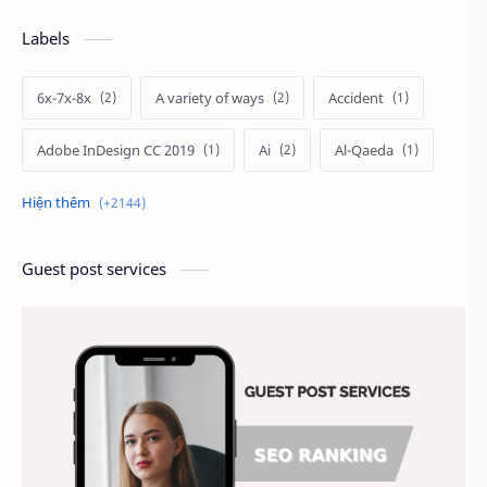
Labels
6x-7x-8x
A variety of ways
Accident
Adobe InDesign CC 2019
Ai
Al-Qaeda
Alien
Alternative
Ambitious
America
Ảnh chế
Ảnh động vật
Guest post services
Ảnh hưởng đến website
Ảnh làm phông nền
Ảnh nền chuẩn HD
Ảnh nền đẹp
Ảnh nền sinh nhật
Ảnh treo tường
Animal
Ankle boots
Antarctic