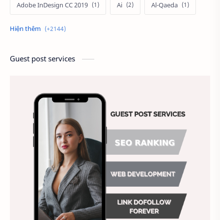
Adobe InDesign CC 2019
Ai
Al-Qaeda
Alien
Alternative
Ambitious
America
Ảnh chế
Ảnh động vật
Guest post services
Ảnh hưởng đến website
Ảnh làm phông nền
Ảnh nền chuẩn HD
Ảnh nền đẹp
Ảnh nền sinh nhật
Ảnh treo tường
Animal
Ankle boots
Antarctic
Antibodies against Covid-19
Antiquarian
Antiviral antibodies
Áo bà ba
Áo bà ba hiện đại
Áo bà bầu
Áo bác sĩ