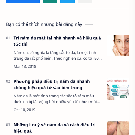
Bạn có thể thích những bài đăng này
Trị nám da mặt tại nhà nhanh và hiệu quả
tức thì
Nám da, có nghĩa là tăng sắc tố da, là một tình
trạng da rất phổ biến. Theo nghiên cứ, có tới 80%
phụ nữ sau sinh tại Việt Nam phải đối mặt với tình
trạng nám da và là nám da phổ b…
Phương pháp điều trị nám da nhanh
chóng hiệu quả từ sâu bên trong
Nám da là một tình trạng các sắc tố sẫm màu
dưới da bị tác động bởi nhiều yếu tố như : môi
trường, ánh nắng, nội tiết, chế độ sinh hoạt
không hợp lý gây nên những vết nám. Thường
x…
Những lưu ý về nám da và cách điều trị
hiệu quả