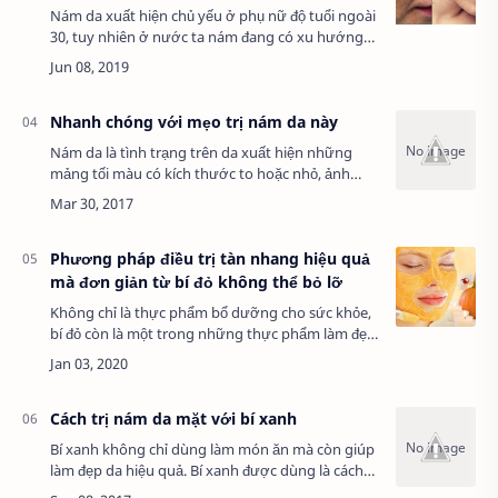
Nám da xuất hiện chủ yếu ở phụ nữ độ tuổi ngoài
30, tuy nhiên ở nước ta nám đang có xu hướng
trẻ hóa, phụ nữ đôi mươi cũng dễ gặp tình trạng
này.Nám da sinh ra từ đâu?Melanin là mộ…
Nhanh chóng với mẹo trị nám da này
Nám da là tình trạng trên da xuất hiện những
mảng tối màu có kích thước to hoặc nhỏ, ảnh
hưởng trực tiếp đến tính thẩm mỹ trên cơ thể
con người. (Xem thêm:giá gỗ sồi trắng nhập
khẩ…
Phương pháp điều trị tàn nhang hiệu quả
mà đơn giản từ bí đỏ không thể bỏ lỡ
Không chỉ là thực phẩm bổ dưỡng cho sức khỏe,
bí đỏ còn là một trong những thực phẩm làm đẹp
hoàn hảo dành cho phụ nữ chúng mình. Các
vitamin và dưỡng chất dồi dào có trong bí đỏ g…
Cách trị nám da mặt với bí xanh
Bí xanh không chỉ dùng làm món ăn mà còn giúp
làm đẹp da hiệu quả. Bí xanh được dùng là cách
trị nám da mặt tại nhà hiệu quảXem