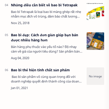
Những điều cần biết về bao bì Tetrapak
Bao bì Tetrapak là loại bao bì màng ghép rất nhẹ
nhằm mục đích vô trùng, đảm bảo chất lượng
tuơi, nguyên cho sản phẩm giàu dinh dưỡng và
vitamin từ nguồn nguyên liệu. Bao bì nhẹ, …
Bao bì đẹp: Cách đơn giản giúp bạn bán
được nhiều hàng hơn
Bán hàng phụ thuộc vào yếu tố nào? Độ nhạy
cảm về giá của người tiêu dùng? Sản phẩm bán
ra? Giá nguyên liệu thô? Phạm vi thị trường?...
Có rất nhiều điều để suy ngẫm. Tuy nhiên bao…
Bao bì thể hiện tính chất sản phẩm
Bao bì sản phẩm vô cùng quan trọng đối với
doanh nghiệp quyết định thành công của doanh
nghiệp. Để đánh giá sản phẩm các người ta quan
tâm chính là bao bì, từ màu sắc đến thi…