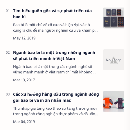
Tìm hiểu guồn gốc và sự phát triển của
bao bì
Bao bì là một chủ đề cổ xưa và hiện đại, và nó
cũng là chủ đề mà người nghiên cứu và khám phá
từ đầu đến cuối. Từ xã hội nguyên thủy,
Impergium, các xã hội hiện đại khoa học và cô…
Ngành bao bì là một trong những ngành
sẽ phát triển mạnh ở Việt Nam
Ngành bao bì là một trong các ngành nghề sẽ
vững mạnh mạnh ở Việt Nam chỉ mất khoảng
tới, theo nhu cầu sử dụng ngày càng nâng cao
của dân chúng và theo những hiệp nghị thương
nghi…
Các xu hướng hàng đầu trong ngành đóng
gói bao bì và in ấn nhãn mác
Thu nhập gia tăng kéo theo sự tăng trưởng mới
trong ngành công nghiệp thực phẩm và đồ uống
tại Việt Nam. Trong quý I năm 2017, ngành sản
xuất thực phẩm và hàng tiêu dùng tại Việt…