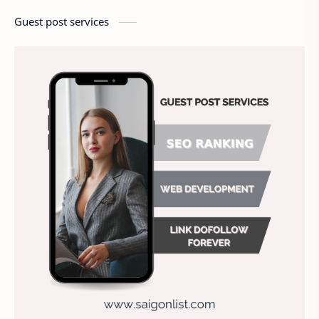
America
Ảnh chế
Ảnh động vật
Guest post services
Ảnh hưởng đến website
Ảnh làm phông nền
Ảnh nền chuẩn HD
Ảnh nền đẹp
Ảnh nền sinh nhật
Ảnh treo tường
Animal
Ankle boots
Antarctic
Antibodies against Covid-19
Antiquarian
Antiviral antibodies
Áo bà ba
Áo bà ba hiện đại
Áo bà bầu
Áo bác sĩ
Áo bếp trưởng
áo công nhân