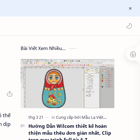
Bài Viết Xem Nhiều...
ó thể
n dịp
Hướng Dẫn Wilcom thiết kế hoàn
thiện mẫu thêu đơn giản nhất, Clip
trọn quy trình full từ A-Z