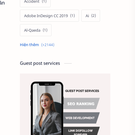
Accident
cần
Adobe InDesign CC 2019
Ai
Al-Qaeda
Alien
Alternative
Ambitious
America
Guest post services
Ảnh chế
Ảnh động vật
Ảnh hưởng đến website
Ảnh làm phông nền
Ảnh nền chuẩn HD
Ảnh nền đẹp