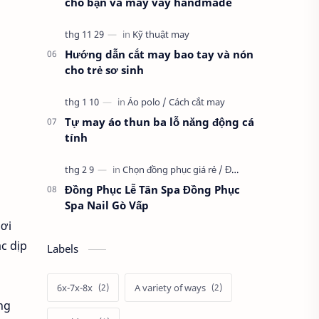
cho bạn và may váy handmade
Hướng dẫn cắt may bao tay và nón
cho trẻ sơ sinh
Tự may áo thun ba lỗ năng động cá
tính
Đồng Phục Lễ Tân Spa Đồng Phục
Spa Nail Gò Vấp
nơi
ác dịp
Labels
6x-7x-8x
A variety of ways
àng