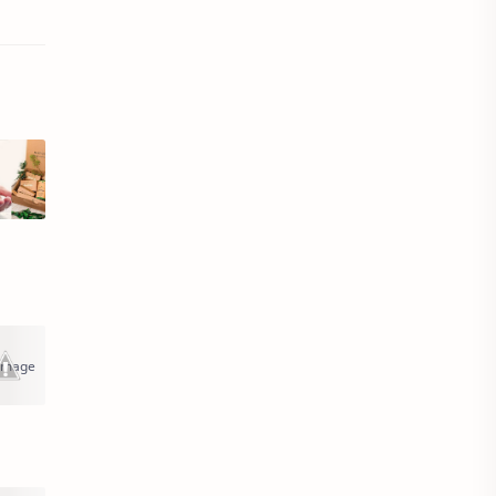
Áo sơ mi cổ thắt nơ
Áo sơ mi cổ trụ
Áo sơ mi đẹp
Áo sơ mi đồng phục
Áo sơ mi form rộng
Áo spa tmv
Áo thun
Áo thun bị xù lông
Áo thun cho người mập
Áo thun chống nắng
Áo thun có cổ
Áo thun co lại