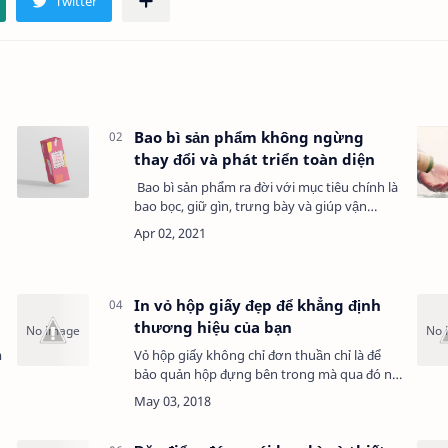
Bao bì sản phẩm không ngừng
thay đổi và phát triển toàn diện
Bao bì sản phẩm ra đời với mục tiêu chính là
bao bọc, giữ gìn, trưng bày và giúp vận
chuyển sản phẩm tới tay người tiêu dùng
một cách toàn vẹn. Song theo thời gian, các
doanh…
In vỏ hộp giấy đẹp để khẳng định
thương hiệu của bạn
m
Vỏ hộp giấy không chỉ đơn thuần chỉ là để
bảo quản hộp đựng bên trong mà qua đó nó
còn truyền tải được tính thẩm mỹ cũng như
chất lượng của sản phẩm qua những hình
ảnh minh h…