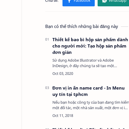
Bạn có thể thích những bài đăng này
Thiết kế bao bì hộp sản phẩm dành
cho người mới: Tạo hộp sản phẩm
đơn giản
Sử dụng Adobe Illustrator và Adobe
InDesign, ở đây chúng ta sẽ tạo một
template cho một hộp hình chữ nhật đơn
giản phù hợp với mỹ phẩm và các sản phẩm
khác. Chúng ta cũng sẽ tìm hi…
Đơn vị in ấn name card - In Menu
uy tín tại tphcm
Nếu bạn hoặc công ty của bạn đang tìm kiế
một đối tác, một nhà sản xuất, một đơn vị in
ấn uy tín, in chất lượng cao, có hàng ngay.
Chúng tôi có các gói dịch vụ khác nhau như
…