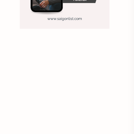
Ảnh nền sinh nhật
Ảnh treo tường
Animal
Ankle boots
Antarctic
Antibodies against Covid-19
Antiquarian
Antiviral antibodies
Áo bà ba
Áo bà ba hiện đại
Áo bà bầu
Áo bác sĩ
Áo bếp trưởng
áo công nhân
Áo crop top