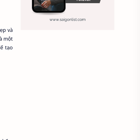
Ảnh nền sinh nhật
Ảnh treo tường
Animal
đẹp và
là một
Ankle boots
Antarctic
ể tạo
Antibodies against Covid-19
Antiquarian
Antiviral antibodies
Áo bà ba
Áo bà ba hiện đại
Áo bà bầu
Áo bác sĩ
Áo bếp trưởng
áo công nhân
Áo crop top