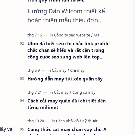
Hướng Dẫn Wilcom thiết kế
hoàn thiện mẫu thêu đơn
giản nhất, Clip trọn quy trình
full từ A-Z Dành cho anh em
Uhm đã biết seo thì chắc link profile
kỹ thuật mới vào nghề, clip
chắc chắn sẽ hiểu và rất cần trong
thực hành t…
công cuộc seo sung web lên top
google
Hướng dẫn may túi xéo quần tây
Cách cắt may quần đùi chi tiết đến
từng milimet
iấy và
Công thức cắt may chân váy chữ A