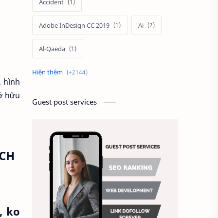
Accident
Adobe InDesign CC 2019
Ai
Al-Qaeda
Alien
Alternative
, hình
sở hữu
Ambitious
America
Guest post services
Ảnh chế
Ảnh động vật
Ảnh hưởng đến website
ÁCH
Ảnh làm phông nền
Ảnh nền chuẩn HD
, ko
Ảnh nền đẹp