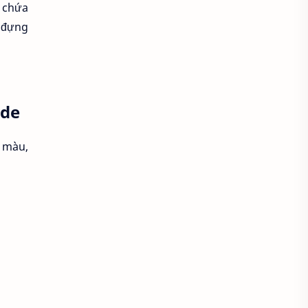
Áo khoác đẹp
à chứa
y đựng
Áo khoác thời trang
Áo khoác thun
áo kiểu hàn quốc
ade
áo kiểu thời trang
ó màu,
Áo lam lễ chùa
Áo lao động
Áo mầm non
Áo mầm non đẹp
Áo mùa đông
Áo nâu đi chùa
Áo phật tử
Áo polo
Áo sơ mi
Áo sơ mi caro