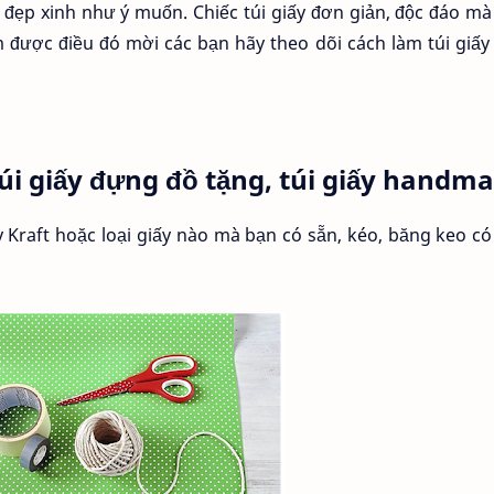
 đẹp xinh như ý muốn. Chiếc túi giấy đơn giản, độc đáo m
 được điều đó mời các bạn hãy theo dõi cách làm túi giấ
úi giấy đựng đồ tặng, túi giấy handm
y Kraft hoặc loại giấy nào mà bạn có sẵn, kéo, băng keo c