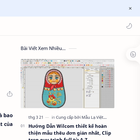
Bài Viết Xem Nhiều...
và bao
t của
Hướng Dẫn Wilcom thiết kế hoàn
thiện mẫu thêu đơn giản nhất, Clip
trọn quy trình full từ A-Z