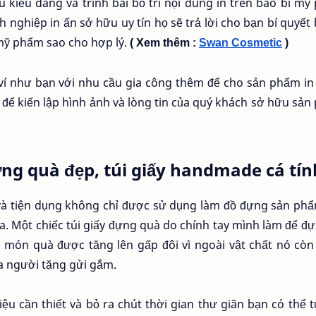
u kiểu dáng và trình bài bố trí nội dung in trên bao bì m
h nghiệp in ấn sở hữu uy tín họ sẽ trả lời cho bạn bí quyết b
 mỹ phẩm sao cho hợp lý.
( Xem thêm : 
Swan Cosmetic
 )
 ví như bạn với nhu cầu gia công thêm để cho sản phẩm i
 để kiến lập hình ảnh và lòng tin của quý khách sở hữu sả
ựng quà đẹp, túi giấy handmade cá tín
t và tiện dụng không chỉ được sử dụng làm đồ đựng sản p
a. Một chiếc túi giấy đựng quà do chính tay mình làm để đ
a món quà được tăng lên gấp đôi vì ngoài vật chất nó cò
a người tặng gửi gắm.
iệu cần thiết và bỏ ra chút thời gian thư giãn bạn có thể 