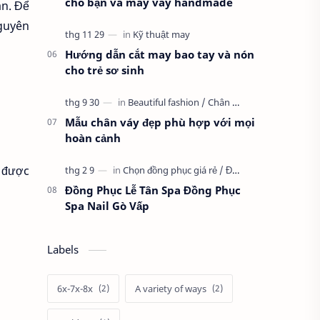
cho bạn và may váy handmade
n. Để
nguyên
Hướng dẫn cắt may bao tay và nón
cho trẻ sơ sinh
Mẫu chân váy đẹp phù hợp với mọi
hoàn cảnh
m được
Đồng Phục Lễ Tân Spa Đồng Phục
Spa Nail Gò Vấp
Labels
6x-7x-8x
A variety of ways