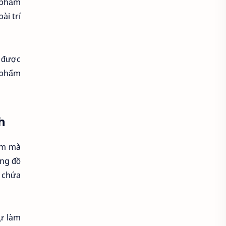
ỹ phẩm
Áo croptop
Áo dài cách tân
ài trí
Áo dài thanh lịch
Áo dài trắng
n được
Áo dài truyền thống
n phẩm
Áo dài Việt Nam
Áo dầm đẹp
Áo đầu bếp
Áo đi chùa
h
áo đồng phục
hẩm mà
Áo đồng phục spa
ựng đồ
n chứa
Áo đồng phục y tế
Áo gile len
Áo hoodie
Áo khoác blazer
tự làm