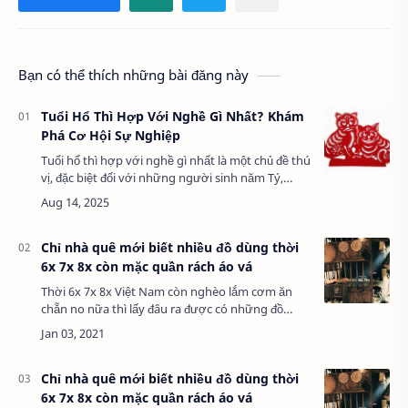
Bạn có thể thích những bài đăng này
Tuổi Hổ Thì Hợp Với Nghề Gì Nhất? Khám
Phá Cơ Hội Sự Nghiệp
Tuổi hổ thì hợp với nghề gì nhất là một chủ đề thú
vị, đặc biệt đối với những người sinh năm Tý,
Ngọ, Mão hoặc các năm thuộc hành Mộc, vốn gắn
liền với biểu tượng hổ mạnh mẽ trong …
Chỉ nhà quê mới biết nhiều đồ dùng thời
6x 7x 8x còn mặc quần rách áo vá
Thời 6x 7x 8x Việt Nam còn nghèo lắm cơm ăn
chẵn no nữa thì lấy đâu ra được có những đồ
dùng trong nhà như thời hiện nay... Hôm nay ad
cùng cả nhà lướt qua một số vật dụng thờ…
Chỉ nhà quê mới biết nhiều đồ dùng thời
6x 7x 8x còn mặc quần rách áo vá