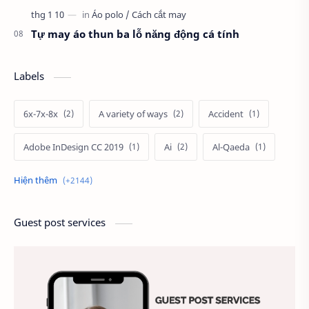
Tự may áo thun ba lỗ năng động cá tính
Labels
6x-7x-8x
A variety of ways
Accident
Adobe InDesign CC 2019
Ai
Al-Qaeda
Alien
Alternative
Ambitious
America
Ảnh chế
Ảnh động vật
Guest post services
Ảnh hưởng đến website
Ảnh làm phông nền
Ảnh nền chuẩn HD
Ảnh nền đẹp