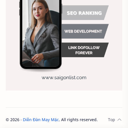
Ảnh nền sinh nhật
Ảnh treo tường
Animal
Ankle boots
Antarctic
Antibodies against Covid-19
Antiquarian
Antiviral antibodies
Áo bà ba
Áo bà ba hiện đại
Áo bà bầu
Áo bác sĩ
Áo bếp trưởng
áo công nhân
Áo crop top
Áo croptop
Áo dài cách tân
Áo dài thanh lịch
Áo dài trắng
Áo dài truyền thống
Áo dài Việt Nam
©
2026
‧
Diễn Đàn May Mặc
. All rights reserved.
Áo dầm đẹp
Áo đầu bếp
Áo đi chùa