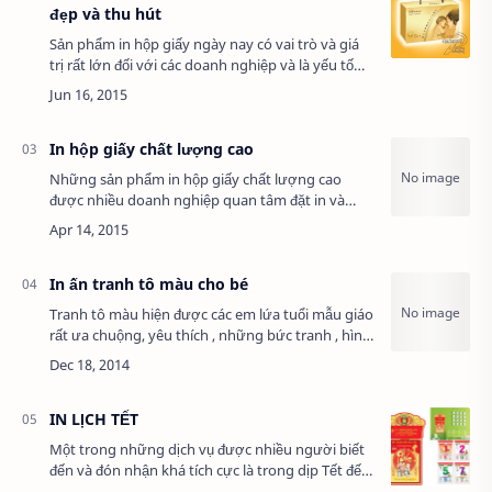
đẹp và thu hút
Sản phẩm in hộp giấy ngày nay có vai trò và giá
trị rất lớn đối với các doanh nghiệp và là yếu tố
quan trọng giúp cho việc tiêu thụ sản phẩm của
doanh nghiệp được nhanh chóng và th…
In hộp giấy chất lượng cao
Những sản phẩm in hộp giấy chất lượng cao
được nhiều doanh nghiệp quan tâm đặt in và
thiết kế đẹp , hấp dẫn sẽ làm cho sản phẩm bên
trong càng trở nên có giá trị hơn , làm cho ngư…
In ấn tranh tô màu cho bé
Tranh tô màu hiện được các em lứa tuổi mẫu giáo
rất ưa chuộng, yêu thích , những bức tranh , hình
ảnh hoạt hình được in ấn hình ảnh của những
nàng công chúa xinh đẹp và những anh c…
IN LỊCH TẾT
Một trong những dịch vụ được nhiều người biết
đến và đón nhận khá tích cực là trong dịp Tết đến
xuân về là : in lịch tết, lịch tết 2017 tại hà nội. Nó