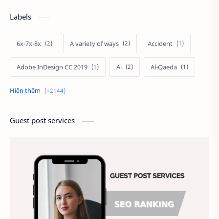
Labels
6x-7x-8x
A variety of ways
Accident
Adobe InDesign CC 2019
Ai
Al-Qaeda
Alien
Alternative
Ambitious
America
Ảnh chế
Ảnh động vật
Guest post services
Ảnh hưởng đến website
Ảnh làm phông nền
Ảnh nền chuẩn HD
Ảnh nền đẹp
Ảnh nền sinh nhật
Ảnh treo tường
Animal
Ankle boots
Antarctic