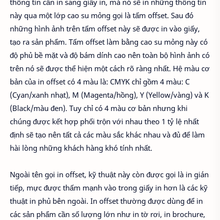
thông tin cần in sang giấy in, mà nó sẽ in những thông tin
này qua một lớp cao su mỏng gọi là tấm offset. Sau đó
những hình ảnh trên tấm offset này sẽ được in vào giấy,
tạo ra sản phẩm. Tấm offset làm bằng cao su mỏng này có
độ phủ bề mặt và độ bám dính cao nên toàn bộ hình ảnh có
trên nó sẽ được thể hiện một cách rõ ràng nhất. Hệ màu cơ
bản của in offset có 4 màu là: CMYK chỉ gồm 4 màu: C
(Cyan/xanh nhạt), M (Magenta/hồng), Y (Yellow/vàng) và K
(Black/màu đen). Tuy chỉ có 4 màu cơ bản nhưng khi
chúng được kết hợp phối trộn với nhau theo 1 tỷ lệ nhất
định sẽ tạo nên tất cả các màu sắc khác nhau và đủ để làm
hài lòng những khách hàng khó tính nhất.
Ngoài tên gọi in offset, kỹ thuật này còn được gọi là in gián
tiếp, mực được thấm mạnh vào trong giấy in hơn là các kỹ
thuật in phủ bên ngoài. In offset thường được dùng để in
các sản phẩm cần số lượng lớn như in tờ rơi, in brochure,