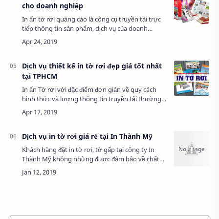
cho doanh nghiệp
In ấn tờ rơi quảng cáo là công cụ truyền tải trực
tiếp thông tin sản phẩm, dịch vụ của doanh
nghiệp tới người tiêu dùng. Tờ rơi quảng cáo còn
hỗ trợ các chi nhánh, đại lý trong việ…
Dịch vụ thiết kế in tờ rơi đẹp giá tốt nhất
tại TPHCM
In ấn Tờ rơi với đặc điểm đơn giản về quy cách
hình thức và lượng thông tin truyền tải thường
ngắn gọn nhưng đầy đủ. In Tờ rơi với đặc điểm
đơn giản về quy cách hình thức và lượn…
Dịch vụ in tờ rơi giá rẻ tại In Thành Mỹ
Khách hàng đặt in tờ rơi, tờ gấp tại công ty In
Thành Mỹ không những được đảm bảo về chất
lượng in ấn sắc nét, quy cách chuẩn mà còn được
hưởng giá in tờ rơi rẻ nhất TPHCM cùng nhi…