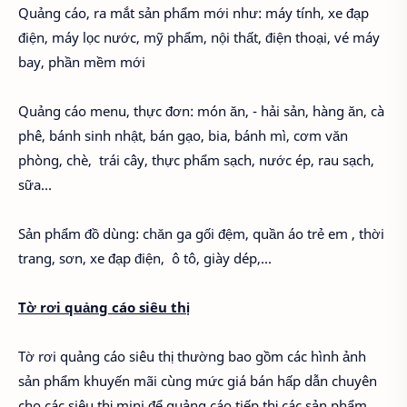
Quảng cáo, ra mắt sản phẩm mới như: máy tính, xe đạp
điện, máy lọc nước, mỹ phẩm, nội thất, điện thoại, vé máy
bay, phần mềm mới
Quảng cáo menu, thực đơn: món ăn, - hải sản, hàng ăn, cà
phê, bánh sinh nhật, bán gạo, bia, bánh mì, cơm văn
phòng, chè, trái cây, thực phẩm sạch, nước ép, rau sạch,
sữa…
Sản phẩm đồ dùng: chăn ga gối đệm, quần áo trẻ em , thời
trang, sơn, xe đạp điện, ô tô, giày dép,...
Tờ rơi quảng cáo siêu thị
Tờ rơi quảng cáo siêu thị thường bao gồm các hình ảnh
sản phẩm khuyến mãi cùng mức giá bán hấp dẫn chuyên
cho các siêu thị mini để quảng cáo tiếp thị các sản phẩm