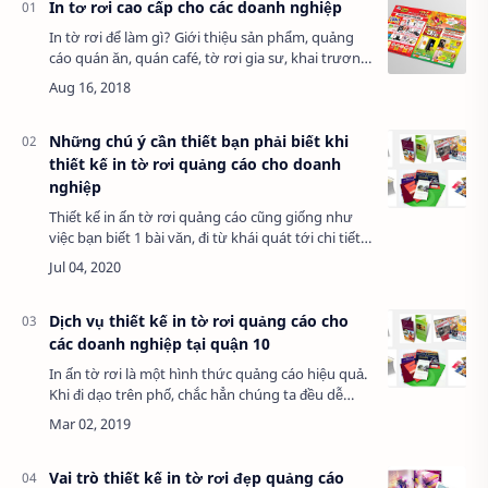
In tơ rơi cao cấp cho các doanh nghiệp
In tờ rơi để làm gì? Giới thiệu sản phẩm, quảng
cáo quán ăn, quán café, tờ rơi gia sư, khai trương
– khuyến mãi, tờ rơi tuyển dụng… Bất cứ ngành
nghề, lĩnh vực, sự kiện nào k…
Những chú ý cần thiết bạn phải biết khi
thiết kế in tờ rơi quảng cáo cho doanh
nghiệp
Thiết kế in ấn tờ rơi quảng cáo cũng giống như
việc bạn biết 1 bài văn, đi từ khái quát tới chi tiết,
và muốn viết đúng với đề tài thì bạn không thể
không đọc yêu cầu. Thiết kế tờ …
Dịch vụ thiết kế in tờ rơi quảng cáo cho
các doanh nghiệp tại quận 10
In ấn tờ rơi là một hình thức quảng cáo hiệu quả.
Khi đi dạo trên phố, chắc hẳn chúng ta đều dễ
dàng bắt gặp những tờ rơi, pano, áp-phích
quảng cáo ở khắp nơi. Đó quả thực là m…
Vai trò thiết kế in tờ rơi đẹp quảng cáo