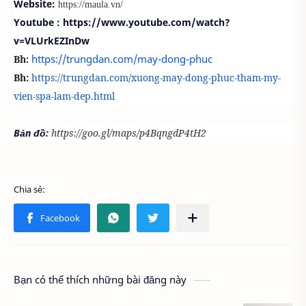
Website:
https://maula.vn/
Youtube : https://www.youtube.com/watch?
v=VLUrkEZInDw
https://trungdan.com/may-dong-phuc
Bh:
Bh:
https://trungdan.com/xuong-may-dong-phuc-tham-my-
vien-spa-lam-dep.html
Bản đồ:
https://goo.gl/maps/p4BqngdP4tH2
Bạn có thể thích những bài đăng này