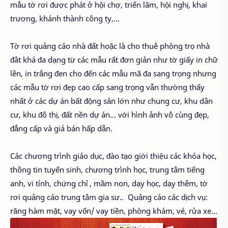
mẫu tờ rơi được phát ở hội chợ, triển lãm, hội nghị, khai
trương, khánh thành công ty,...
Tờ rơi quảng cáo nhà đất hoặc là cho thuê phòng trọ nhà
đât khá đa dạng từ các mẫu rất đơn giản như tờ giấy in chữ
lên, in trắng đen cho đến các mẫu mã đa sang trọng nhưng
các mẫu tờ rơi đẹp cao cấp sang trọng vẫn thường thấy
nhất ở các dự án bất động sản lớn như chung cư, khu dân
cư, khu đô thị, đất nền dự án... với hình ảnh vô cùng đẹp,
đẳng cấp và giá bán hấp dẫn.
Các chương trình giáo dục, đào tạo giới thiệu các khóa học,
thông tin tuyển sinh, chương trình học, trung tâm tiếng
anh, vi tính, chứng chỉ , mầm non, dạy học, dạy thêm, tờ
rơi quảng cáo trung tâm gia sư.. Quảng cáo các dịch vụ:
răng hàm mặt, vay vốn/ vay tiền, phòng khám, vé, rửa xe...