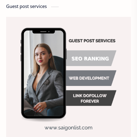
America
Ảnh chế
Ảnh động vật
Guest post services
Ảnh hưởng đến website
Ảnh làm phông nền
Ảnh nền chuẩn HD
Ảnh nền đẹp
Ảnh nền sinh nhật
Ảnh treo tường
Animal
Ankle boots
Antarctic
Antibodies against Covid-19
Antiquarian
Antiviral antibodies
Áo bà ba
Áo bà ba hiện đại
Áo bà bầu
Áo bác sĩ
Áo bếp trưởng
áo công nhân
Áo crop top
Áo croptop
Áo dài cách tân