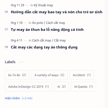
Hướng dẫn cắt may bao tay và nón cho trẻ sơ sinh
Tự may áo thun ba lỗ năng động cá tính
Cắt may các dạng tay áo thông dụng
Labels
6x-7x-8x
A variety of ways
Accident
Adobe InDesign CC 2019
Ai
Al-Qaeda
Alien
Alternative
Ambitious