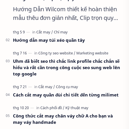
Hướng Dẫn Wilcom thiết kế hoàn thiện
mẫu thêu đơn giản nhất, Clip trọn quy
trình full từ A-Z Dành cho anh em kỹ
thuật mới vào nghề, clip thực hành t…
Hướng dẫn may túi xéo quần tây
Uhm đã biết seo thì chắc link profile chắc chắn sẽ
hiểu và rất cần trong công cuộc seo sung web lên
top google
Cách cắt may quần đùi chi tiết đến từng milimet
Công thức cắt may chân váy chữ A cho bạn và
may váy handmade