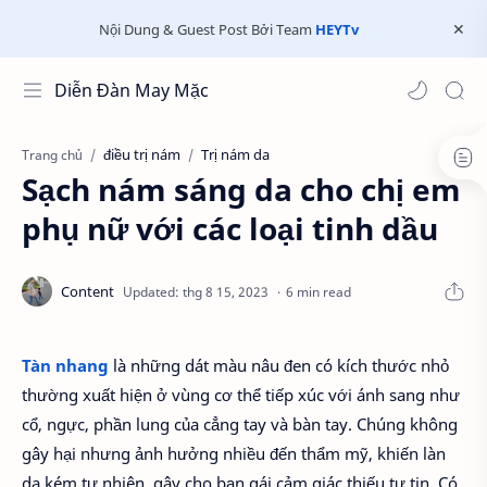
Nội Dung & Guest Post Bởi Team
HEYTv
Diễn Đàn May Mặc
điều trị nám
Trị nám da
Trang chủ
Sạch nám sáng da cho chị em
phụ nữ với các loại tinh dầu
6 min read
Tàn nhang
là những dát màu nâu đen có kích thước nhỏ
thường xuất hiện ở vùng cơ thể tiếp xúc với ánh sang như
cổ, ngực, phần lung của cẳng tay và bàn tay. Chúng không
gây hại nhưng ảnh hưởng nhiều đến thẩm mỹ, khiến làn
da kém tự nhiên, gây cho bạn gái cảm giác thiếu tự tin. Có