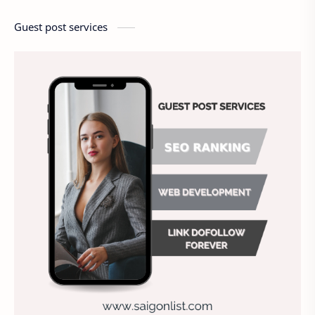
America
Ảnh chế
Ảnh động vật
Guest post services
Ảnh hưởng đến website
Ảnh làm phông nền
Ảnh nền chuẩn HD
Ảnh nền đẹp
Ảnh nền sinh nhật
Ảnh treo tường
Animal
Ankle boots
Antarctic
Antibodies against Covid-19
Antiquarian
Antiviral antibodies
Áo bà ba
Áo bà ba hiện đại
Áo bà bầu
Áo bác sĩ
Áo bếp trưởng
áo công nhân