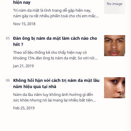
hiện nay
Trị nám da mặt là tình trạng dễ gặp hiện nay,
nám gây ra rất nhiều phiền toái cho chị em mắc
phải, vì chúng làm mất vẻ đẹp vẻ tươi tắn của làn
da chị em. Nám khác các vết thâm à ch…
Đàn ông bị nám da mặt làm cách nào cho
hết ?
Theo số liệu thống kê cho thấy hiện nay có
khoảng 15% đàn ông bị nám da mặt. So với nữ
giới thì con số này tương đối nhỏ nhưng nó cũng
gây không ít rắc rối cho đấng mày râu b…
Không hối hận với cách trị nám da mặt lâu
năm hiệu quả tại nhà
Nám da lâu năm tuy không ảnh hưởng gì đến
sức khỏe nhưng nó lại mang lại nhiều bất tiện
cho chị em vì đây là triệu chứng ngoài da, làm
mất vẻ thẩm mỹ bên ngoài, làm chị em trở nên …