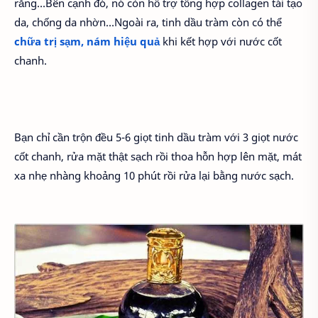
răng…Bên cạnh đó, nó còn hỗ trợ tổng hợp collagen tái tạo
da, chống da nhờn…Ngoài ra, tinh dầu tràm còn có thể
chữa trị sạm, nám hiệu quả
khi kết hợp với nước cốt
chanh.
Bạn chỉ cần trộn đều 5-6 giọt tinh dầu tràm với 3 giọt nước
cốt chanh, rửa mặt thật sạch rồi thoa hỗn hợp lên mặt, mát
xa nhẹ nhàng khoảng 10 phút rồi rửa lại bằng nước sạch.