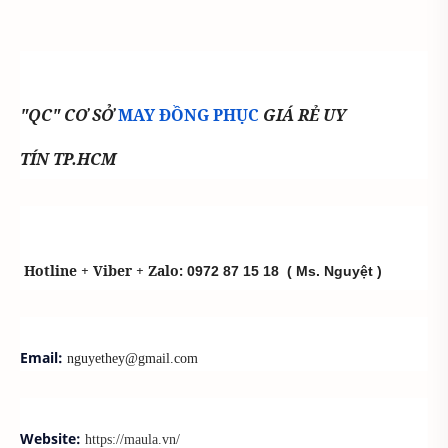
"QC" CƠ SỞ
MAY ĐỒNG PHỤC
GIÁ RẺ UY
TÍN TP.HCM
Hotline + Viber + Zalo:
0972 87 15 18
( Ms. Nguyệt )
Email:
nguyethey@gmail.com
Website:
https://maula.vn/