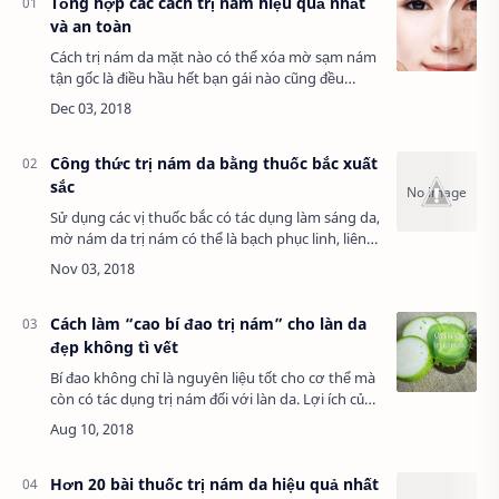
Tỗng hợp các cách trị nám hiệu quả nhất
và an toàn
Cách trị nám da mặt nào có thể xóa mờ sạm nám
tận gốc là điều hầu hết bạn gái nào cũng đều
mong muốn tìm ra. Da bị nám, tàn nhang - nỗi ám
ảnh quá lớn đối với bất cứ chị em phụ nữ.…
Công thức trị nám da bằng thuốc bắc xuất
sắc
Sử dụng các vị thuốc bắc có tác dụng làm sáng da,
mờ nám da trị nám có thể là bạch phục linh, liên
nhục, cúc hoa, linh chi đỏ, linh chi đen, ké đầu
ngựa non… Các vị thuốc bắc này p…
Cách làm “cao bí đao trị nám” cho làn da
đẹp không tì vết
Bí đao không chỉ là nguyên liệu tốt cho cơ thể mà
còn có tác dụng trị nám đối với làn da. Lợi ích của
nguyên liệu này sẽ được nhân lên gấp bội khi
được chế biến thành cao. Cách làm…
Hơn 20 bài thuốc trị nám da hiệu quả nhất