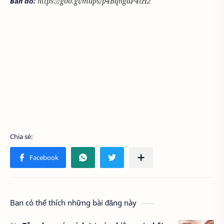
Bản đồ:
https://goo.gl/maps/p4BqngdP4tH2
Bạn có thể thích những bài đăng này