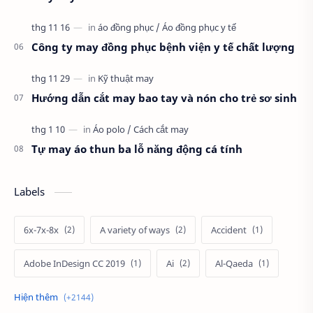
Công ty may đồng phục bệnh viện y tế chất lượng
Hướng dẫn cắt may bao tay và nón cho trẻ sơ sinh
Tự may áo thun ba lỗ năng động cá tính
Labels
6x-7x-8x
A variety of ways
Accident
Adobe InDesign CC 2019
Ai
Al-Qaeda
Alien
Alternative
Ambitious