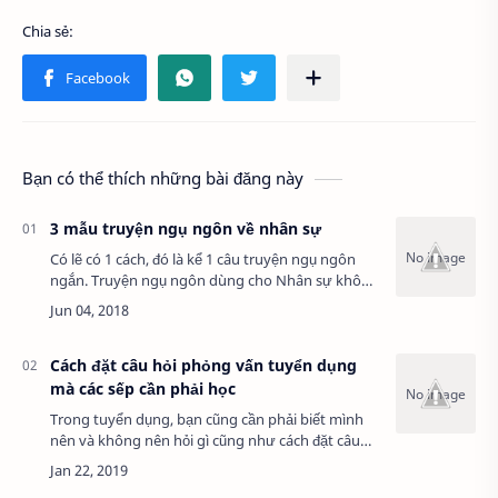
Bạn có thể thích những bài đăng này
3 mẫu truyện ngụ ngôn về nhân sự
Có lẽ có 1 cách, đó là kể 1 câu truyện ngụ ngôn
ngắn. Truyện ngụ ngôn dùng cho Nhân sự không
nhiều. Qua 1 hồi tìm kiếm, KC có tìm ra được 1 số
câu truyện ngụ ngôn. Hy vọng nó sẽ gi…
Cách đặt câu hỏi phỏng vấn tuyển dụng
mà các sếp cần phải học
Trong tuyển dụng, bạn cũng cần phải biết mình
nên và không nên hỏi gì cũng như cách đặt câu
hỏi ra sao. Điều này sẽ giúp bạn dễ dàng tìm được
ứng viên như ý. Những câu không…