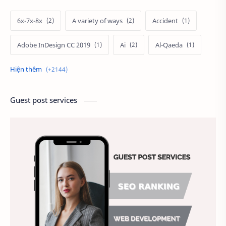
6x-7x-8x
A variety of ways
Accident
Adobe InDesign CC 2019
Ai
Al-Qaeda
Alien
Alternative
Ambitious
America
Ảnh chế
Ảnh động vật
Guest post services
Ảnh hưởng đến website
Ảnh làm phông nền
Ảnh nền chuẩn HD
Ảnh nền đẹp
Ảnh nền sinh nhật
Ảnh treo tường
Animal
Ankle boots
Antarctic
Antibodies against Covid-19
Antiquarian