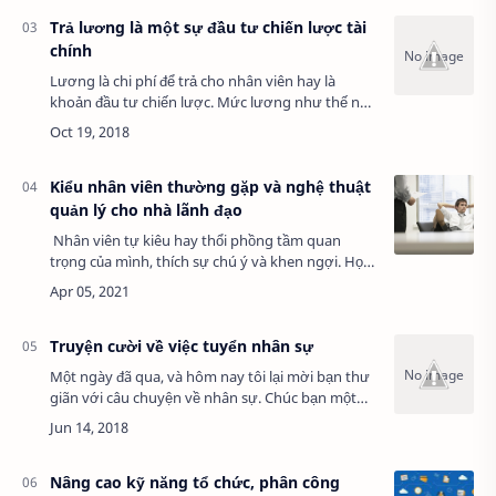
Trả lương là một sự đầu tư chiến lược tài
chính
Lương là chi phí để trả cho nhân viên hay là
khoản đầu tư chiến lược. Mức lương như thế nào
là phù hợp. Làm thế nào để trả lương cho hợp lý,
đúng người, đúng việc, tối ưu cơ mà hợp…
Kiểu nhân viên thường gặp và nghệ thuật
quản lý cho nhà lãnh đạo
Nhân viên tự kiêu hay thổi phồng tầm quan
trọng của mình, thích sự chú ý và khen ngợi. Họ
tự cao và thiếu năng lực đồng cảm với người
khác. Họ sẽ không quan tâm những gì ngườ…
Truyện cười về việc tuyển nhân sự
Một ngày đã qua, và hôm nay tôi lại mời bạn thư
giãn với câu chuyện về nhân sự. Chúc bạn một
ngày làm việc vui vẻ. Theo bạn thì ứng viên này
nên xứng đáng vào công ty nào và …
Nâng cao kỹ năng tổ chức, phân công