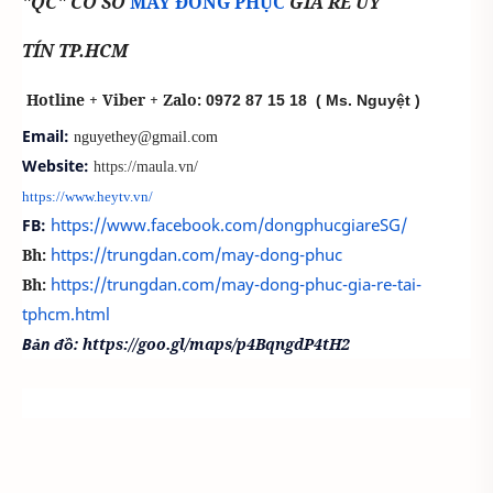
"QC" CƠ SỞ
MAY ĐỒNG PHỤC
GIÁ RẺ UY
TÍN TP.HCM
Hotline + Viber + Zalo:
0972 87 15 18
( Ms. Nguyệt )
Email:
nguyethey@gmail.com
Website:
https://maula.vn/
https://www.heytv.vn/
https://www.facebook.com/dongphucgiareSG/
FB:
https://trungdan.com/may-dong-phuc
Bh:
https://trungdan.com/may-dong-phuc-gia-re-tai-
Bh:
tphcm.html
Bản đồ:
https://goo.gl/maps/p4BqngdP4tH2