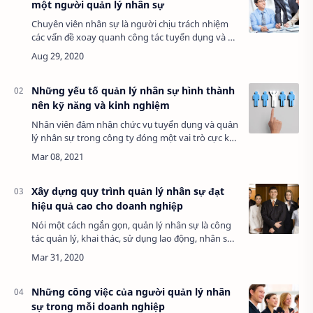
một người quản lý nhân sự
Chuyên viên nhân sự là người chịu trách nhiệm
các vấn đề xoay quanh công tác tuyển dụng và bố
trí nhân viên trong công ty. Công việc của họ bao
gồm sàng lọc ứng viên nộp hồ sơ ứng …
Những yếu tố quản lý nhân sự hình thành
nên kỹ năng và kinh nghiệm
Nhân viên đảm nhận chức vụ tuyển dụng và quản
lý nhân sự trong công ty đóng một vai trò cực kỳ
quan trọng. Với những người đảm nhận chức vụ
trưởng phòng ở vị trí này thì kinh nghiệ…
Xây dựng quy trình quản lý nhân sự đạt
hiệu quả cao cho doanh nghiệp
Nói một cách ngắn gọn, quản lý nhân sự là công
tác quản lý, khai thác, sử dụng lao động, nhân sự
của một doanh nghiệp, công ty, tổ chức,…một
cách hợp lý và hiệu quả. Chức năng quản…
Những công việc của người quản lý nhân
sự trong mỗi doanh nghiệp