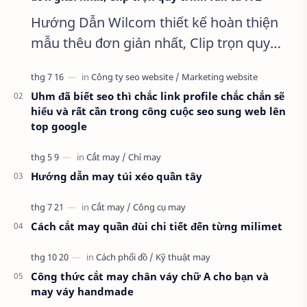
Hướng Dẫn Wilcom thiết kế hoàn thiện
mẫu thêu đơn giản nhất, Clip trọn quy
trình full từ A-Z Dành cho anh em kỹ
thuật mới vào nghề, clip thực hành t…
Uhm đã biết seo thì chắc link profile chắc chắn sẽ
hiểu và rất cần trong công cuộc seo sung web lên
top google
Hướng dẫn may túi xéo quần tây
Cách cắt may quần đùi chi tiết đến từng milimet
Công thức cắt may chân váy chữ A cho bạn và
may váy handmade