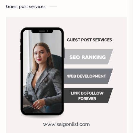
America
Ảnh chế
Ảnh động vật
Guest post services
Ảnh hưởng đến website
Ảnh làm phông nền
Ảnh nền chuẩn HD
Ảnh nền đẹp
Ảnh nền sinh nhật
Ảnh treo tường
Animal
Ankle boots
Antarctic
Antibodies against Covid-19
Antiquarian
Antiviral antibodies
Áo bà ba
Áo bà ba hiện đại
Áo bà bầu
Áo bác sĩ
Áo bếp trưởng
áo công nhân
Áo crop top
Áo croptop
Áo dài cách tân