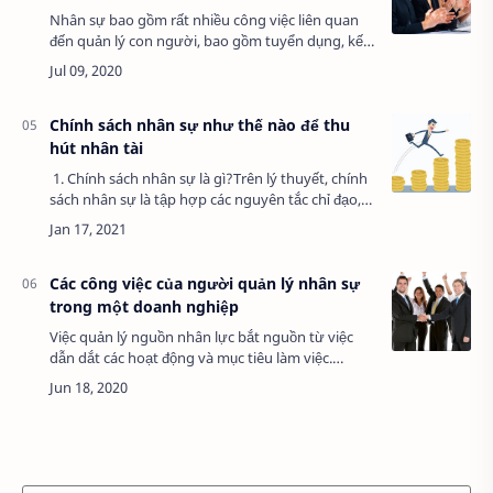
Nhân sự bao gồm rất nhiều công việc liên quan
đến quản lý con người, bao gồm tuyển dụng, kế
hoạch lương thưởng & phúc lợi, đào tạo nhân
viên,… Nhân sự là bộ phận trong công ty …
Chính sách nhân sự như thế nào để thu
hút nhân tài
1. Chính sách nhân sự là gì?Trên lý thuyết, chính
sách nhân sự là tập hợp các nguyên tắc chỉ đạo,
quy tắc, phương pháp, thủ tục được định ra gắn
với hoạt động tuyển dụng, đào…
Các công việc của người quản lý nhân sự
trong một doanh nghiệp
Việc quản lý nguồn nhân lực bắt nguồn từ việc
dẫn dắt các hoạt động và mục tiêu làm việc.
Người làm công việc quản lý nhân sự sẽ chịu
trách nhiệm phát triển các quy trình và hỗ trợ…