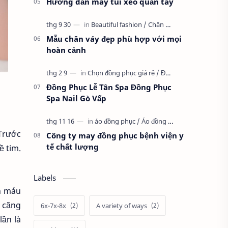
Hướng dẫn may túi xéo quần tây
Mẫu chân váy đẹp phù hợp với mọi
hoàn cảnh
Đồng Phục Lễ Tân Spa Đồng Phục
Spa Nail Gò Vấp
Trước
Công ty may đồng phục bệnh viện y
tế chất lượng
ề tim.
Labels
ch máu
m căng
6x-7x-8x
A variety of ways
lần là