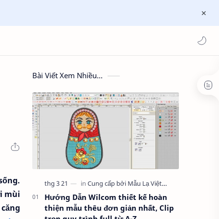
Bài Viết Xem Nhiều...
sống.
i mùi
Hướng Dẫn Wilcom thiết kế hoàn
 căng
thiện mẫu thêu đơn giản nhất, Clip
trọn quy trình full từ A-Z