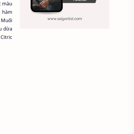
c màu
Ảnh nền sinh nhật
à hàm
 Muối
Ảnh treo tường
Animal
ầu dừa
Citric
Ankle boots
Antarctic
Antibodies against Covid-19
Antiquarian
Antiviral antibodies
Áo bà ba
Áo bà ba hiện đại
Áo bà bầu
Áo bác sĩ
Áo bếp trưởng
áo công nhân
Áo crop top