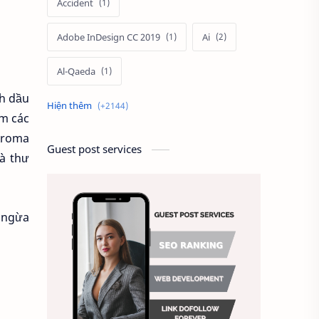
Accident
Adobe InDesign CC 2019
Ai
Al-Qaeda
nh dầu
Alien
Alternative
ồm các
Aroma
Ambitious
America
Guest post services
và thư
Ảnh chế
Ảnh động vật
Ảnh hưởng đến website
g ngừa
Ảnh làm phông nền
Ảnh nền chuẩn HD
Ảnh nền đẹp