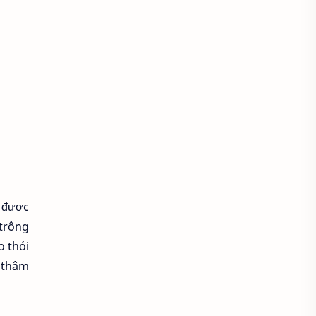
Áo croptop
Áo dài cách tân
Áo dài thanh lịch
Áo dài trắng
Áo dài truyền thống
Áo dài Việt Nam
Áo dầm đẹp
Áo đầu bếp
Áo đi chùa
áo đồng phục
t được
Áo đồng phục spa
trông
o thói
Áo đồng phục y tế
Áo gile len
g thâm
Áo hoodie
Áo khoác blazer