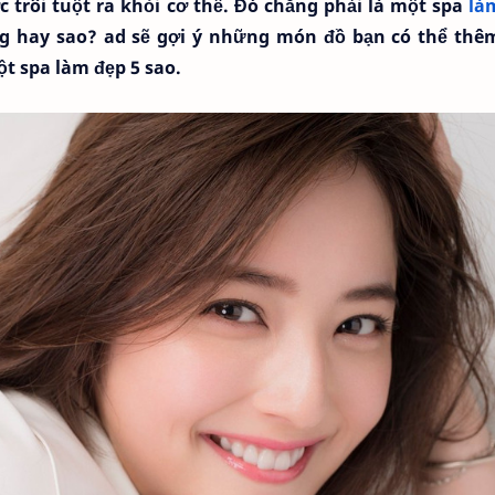
 trôi tuột ra khỏi cơ thể. Đó chẳng phải là một spa
là
g hay sao? ad sẽ gợi ý những món đồ bạn có thể thê
t spa làm đẹp 5 sao.