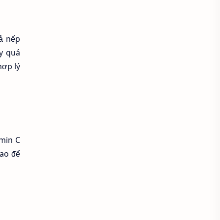
Áo khoác đẹp
Áo khoác thời trang
ả nếp
Áo khoác thun
ẩy quá
hợp lý
áo kiểu hàn quốc
áo kiểu thời trang
Áo lam lễ chùa
Áo lao động
amin C
Áo mầm non
Áo mầm non đẹp
cao để
Áo mùa đông
Áo nâu đi chùa
Áo phật tử
Áo polo
Áo sơ mi
Áo sơ mi caro