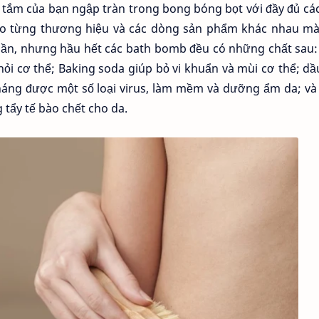
ắm của bạn ngập tràn trong bong bóng bọt với đầy đủ cá
ào từng thương hiệu và các dòng sản phẩm khác nhau m
hần, nhưng hầu hết các bath bomb đều có những chất sau:
hỏi cơ thể; Baking soda giúp bỏ vi khuẩn và mùi cơ thể; d
kháng được một số loại virus, làm mềm và dưỡng ẩm da; và 
g tẩy tế bào chết cho da.