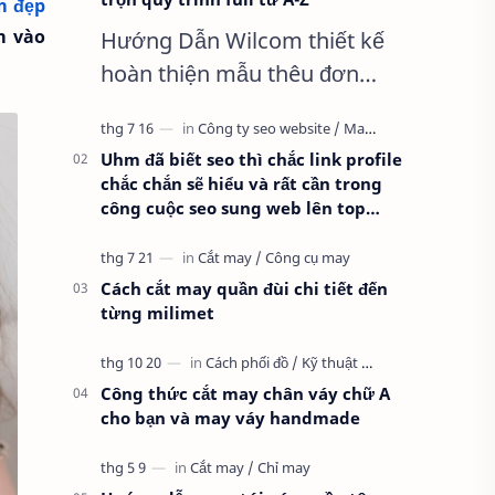
m đẹp
m vào
Hướng Dẫn Wilcom thiết kế
hoàn thiện mẫu thêu đơn
giản nhất, Clip trọn quy trình
full từ A-Z Dành cho anh em
Uhm đã biết seo thì chắc link profile
kỹ thuật mới vào nghề, clip
chắc chắn sẽ hiểu và rất cần trong
thực hành t…
công cuộc seo sung web lên top
google
Cách cắt may quần đùi chi tiết đến
từng milimet
Công thức cắt may chân váy chữ A
cho bạn và may váy handmade