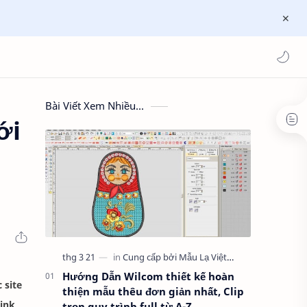
Bài Viết Xem Nhiều...
ới
Hướng Dẫn Wilcom thiết kế hoàn
 site
thiện mẫu thêu đơn giản nhất, Clip
link
trọn quy trình full từ A-Z