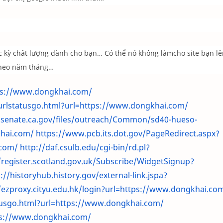
ực kỳ chât lượng dành cho bạn… Có thể nó không làmcho site bạn lê
theo năm tháng…
ps://www.dongkhai.com/
/urlstatusgo.html?url=https://www.dongkhai.com/
0.senate.ca.gov/files/outreach/Common/sd40-hueso-
hai.com/
https://www.pcb.its.dot.gov/PageRedirect.aspx?
.com/
http://daf.csulb.edu/cgi-bin/rd.pl?
/register.scotland.gov.uk/Subscribe/WidgetSignup?
://historyhub.history.gov/external-link.jspa?
//ezproxy.cityu.edu.hk/login?url=https://www.dongkhai.co
atusgo.html?url=https://www.dongkhai.com/
tps://www.dongkhai.com/