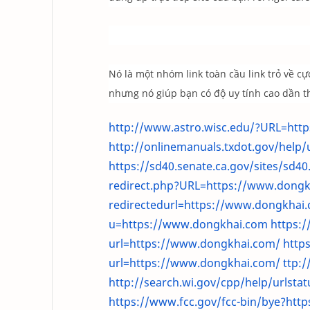
Nó là một nhóm link toàn cầu link trỏ về c
nhưng nó giúp bạn có độ uy tính cao dần 
http://www.astro.wisc.edu/?URL=htt
http://onlinemanuals.txdot.gov/help
https://sd40.senate.ca.gov/sites/sd4
redirect.php?URL=https://www.dongk
redirectedurl=https://www.dongkhai
u=https://www.dongkhai.com
https:/
url=https://www.dongkhai.com/
https
url=https://www.dongkhai.com/
ttp:
http://search.wi.gov/cpp/help/urlst
https://www.fcc.gov/fcc-bin/bye?ht