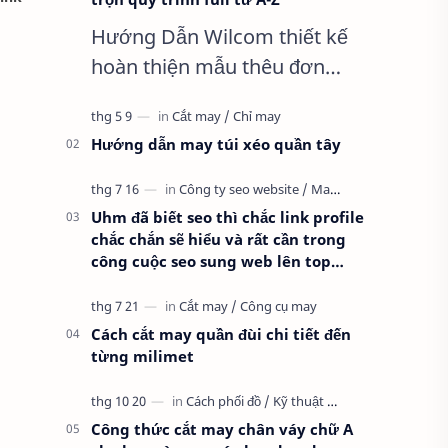
Hướng Dẫn Wilcom thiết kế
hoàn thiện mẫu thêu đơn
giản nhất, Clip trọn quy trình
full từ A-Z Dành cho anh em
Hướng dẫn may túi xéo quần tây
kỹ thuật mới vào nghề, clip
thực hành t…
Uhm đã biết seo thì chắc link profile
chắc chắn sẽ hiểu và rất cần trong
công cuộc seo sung web lên top
google
Cách cắt may quần đùi chi tiết đến
từng milimet
Công thức cắt may chân váy chữ A