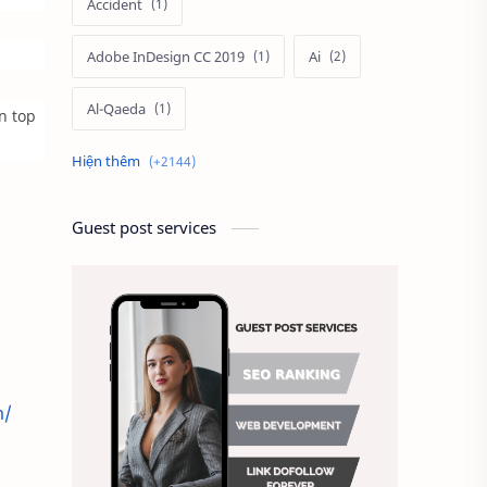
Accident
Adobe InDesign CC 2019
Ai
Al-Qaeda
n top
Alien
Alternative
Ambitious
America
Guest post services
Ảnh chế
Ảnh động vật
Ảnh hưởng đến website
Ảnh làm phông nền
m/
Ảnh nền chuẩn HD
Ảnh nền đẹp