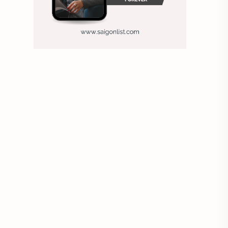
Ảnh nền sinh nhật
Ảnh treo tường
Animal
Ankle boots
Antarctic
Antibodies against Covid-19
Antiquarian
Antiviral antibodies
Áo bà ba
Áo bà ba hiện đại
Áo bà bầu
Áo bác sĩ
Áo bếp trưởng
áo công nhân
Áo crop top