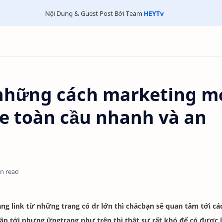
Nội Dung & Guest Post Bởi Team
HEYTv
 những cách marketing m
le toàn cầu nhanh và an
in read
g link từ những trang có dr lớn thì chắcbạn sẽ quan tâm tới các
n tới nhưng ữngtrang như trên thì thật sự rất khó để có được 