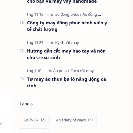
cho bạn và may váy handmade
Công ty may đồng phục bệnh viện y
tế chất lượng
Hướng dẫn cắt may bao tay và nón
cho trẻ sơ sinh
Tự may áo thun ba lỗ năng động cá
tính
Labels
6x-7x-8x
A variety of ways
i