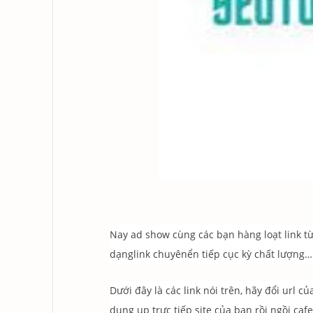
Nay ad show cùng các bạn hàng loạt link từ
dạnglink chuyênển tiếp cục kỳ chất lượng…
Dưới đây là các link nói trên, hãy đổi url c
dung up trực tiếp site của bạn rồi ngồi cafe