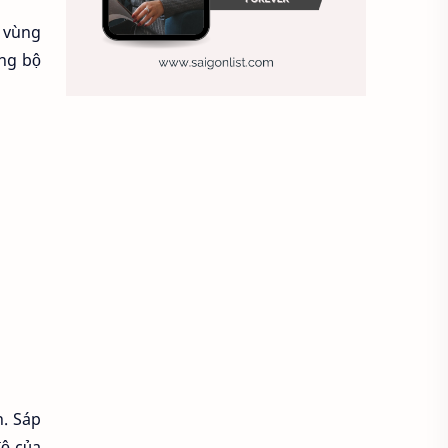
i vùng
Ảnh nền sinh nhật
ững bộ
Ảnh treo tường
Animal
Ankle boots
Antarctic
Antibodies against Covid-19
Antiquarian
Antiviral antibodies
Áo bà ba
Áo bà ba hiện đại
Áo bà bầu
Áo bác sĩ
Áo bếp trưởng
. Sáp
áo công nhân
Áo crop top
độ của