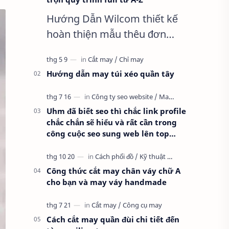
Hướng Dẫn Wilcom thiết kế
hoàn thiện mẫu thêu đơn
giản nhất, Clip trọn quy trình
full từ A-Z Dành cho anh em
Hướng dẫn may túi xéo quần tây
kỹ thuật mới vào nghề, clip
thực hành t…
Uhm đã biết seo thì chắc link profile
chắc chắn sẽ hiểu và rất cần trong
công cuộc seo sung web lên top
google
Công thức cắt may chân váy chữ A
cho bạn và may váy handmade
Cách cắt may quần đùi chi tiết đến