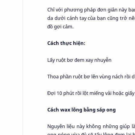
Chỉ với phương pháp đơn giản này bạn
da dưới cánh tay của bạn cũng trở nê
đồ gợi cảm.
Cách thực hiện:
Lấy ruột bơ đem xay nhuyễn
Thoa phần ruột bơ lên vùng nách rồi d
Đợi 10 phút rồi lột miếng vải hoặc giấy
Cách wax lông bằng sáp ong
Nguyên liệu này không những giúp l
ong nóng vừa đủ sẽ tẩy lông đem lại h