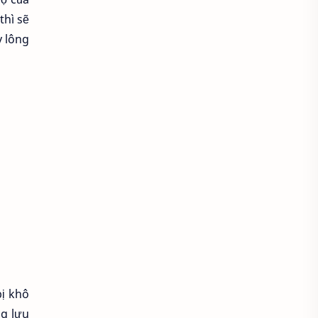
Áo croptop
Áo dài cách tân
thì sẽ
y lông
Áo dài thanh lịch
Áo dài trắng
Áo dài truyền thống
Áo dài Việt Nam
Áo dầm đẹp
Áo đầu bếp
Áo đi chùa
áo đồng phục
Áo đồng phục spa
Áo đồng phục y tế
Áo gile len
Áo hoodie
Áo khoác blazer
bị khô
ng lưu