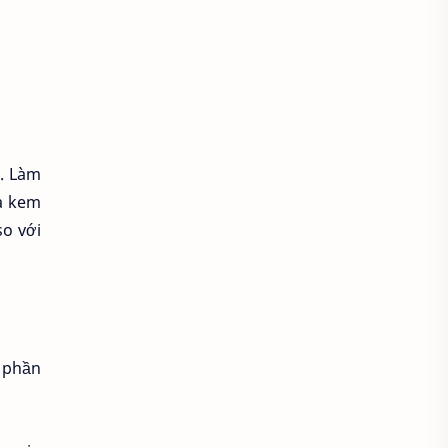
Áo sơ mi cổ thắt nơ
Áo sơ mi cổ trụ
Áo sơ mi đẹp
Áo sơ mi đồng phục
. Làm
Áo sơ mi form rộng
oa kem
so với
Áo spa tmv
Áo thun
Áo thun bị xù lông
Áo thun cho người mập
h phần
Áo thun chống nắng
Áo thun có cổ
Áo thun co lại