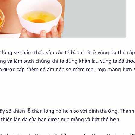
ông sẽ thẩm thấu vào các tế bào chết ở vùng da thô ráp
ng và làm sạch chúng khi ta dùng khăn lau vùng ta đã th
ỏ, da được cấp thêm độ ẩm nên sẽ mềm mại, mịn màng hơn 
 tẩy sẽ khiến lỗ chân lông nở hơn so với bình thường. Thàn
ải thiện làn da của bạn được mịn màng và bớt thô hơn.