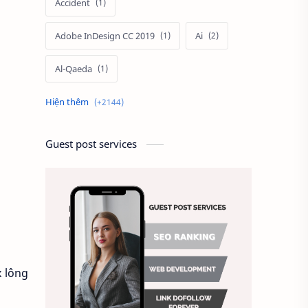
Accident
Adobe InDesign CC 2019
Ai
Al-Qaeda
Alien
Alternative
Ambitious
America
Guest post services
Ảnh chế
Ảnh động vật
Ảnh hưởng đến website
Ảnh làm phông nền
Ảnh nền chuẩn HD
x lông
Ảnh nền đẹp