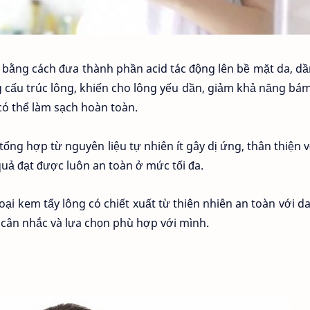
bằng cách đưa thành phần acid tác động lên bề mặt da, d
ng cấu trúc lông, khiến cho lông yếu dần, giảm khả năng bá
ì có thể làm sạch hoàn toàn.
ng hợp từ nguyên liệu tự nhiên ít gây dị ứng, thân thiện v
quả đạt được luôn an toàn ở mức tối đa.
loại kem tẩy lông có chiết xuất từ thiên nhiên an toàn với d
cân nhắc và lựa chọn phù hợp với mình.