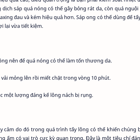
dịch sáp quá nóng có thể gây bỏng rát da, còn quá nguội 
axing đau và kém hiệu quả hơn. Sáp ong có thể dùng để tẩ
i lại vừa tiết kiệm.
ông nên để quá nóng có thể làm tổn thương da.
vải mỏng lên rồi miết chặt trong vòng 10 phút.
ợc một lượng đáng kể lông nách bị rụng.
 cảm do đó trong quá trình tẩy lông có thể khiến chúng 
g ẩm có vai trò cực kỳ quan trọng. Đây là một tiêu chí đá