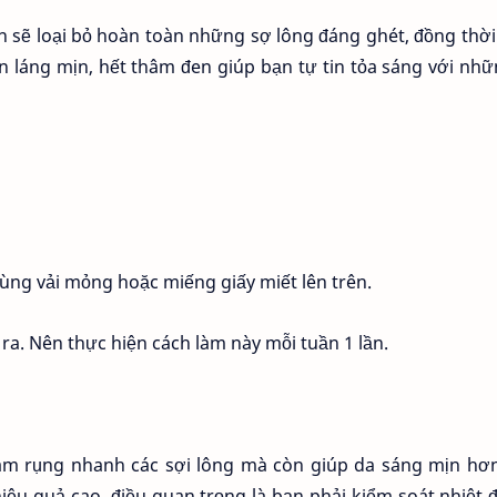
 sẽ loại bỏ hoàn toàn những sợ lông đáng ghét, đồng thờ
n láng mịn, hết thâm đen giúp bạn tự tin tỏa sáng với nh
ùng vải mỏng hoặc miếng giấy miết lên trên.
 ra. Nên thực hiện cách làm này mỗi tuần 1 lần.
àm rụng nhanh các sợi lông mà còn giúp da sáng mịn hơn
iệu quả cao, điều quan trọng là bạn phải kiểm soát nhiệt 