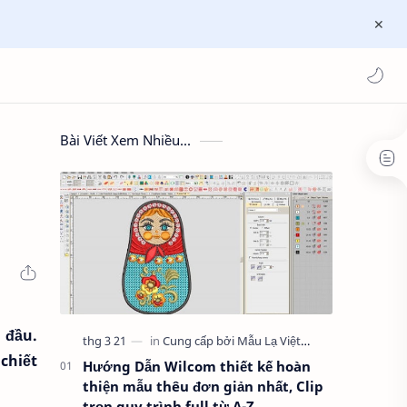
Bài Viết Xem Nhiều...
 đầu.
chiết
Hướng Dẫn Wilcom thiết kế hoàn
thiện mẫu thêu đơn giản nhất, Clip
trọn quy trình full từ A-Z