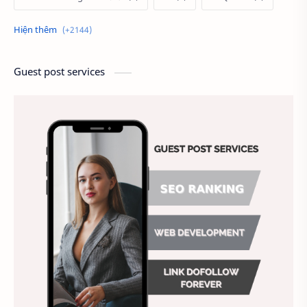
Alien
Alternative
Ambitious
America
Ảnh chế
Ảnh động vật
Guest post services
Ảnh hưởng đến website
Ảnh làm phông nền
Ảnh nền chuẩn HD
Ảnh nền đẹp
Ảnh nền sinh nhật
Ảnh treo tường
Animal
Ankle boots
Antarctic
Antibodies against Covid-19
Antiquarian
Antiviral antibodies
Áo bà ba
Áo bà ba hiện đại
Áo bà bầu
Áo bác sĩ