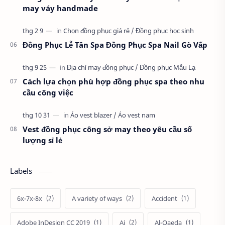
may váy handmade
Đồng Phục Lễ Tân Spa Đồng Phục Spa Nail Gò Vấp
Cách lựa chọn phù hợp đồng phục spa theo nhu
cầu công việc
Vest đồng phục công sở may theo yêu cầu số
lượng sỉ lẻ
Labels
6x-7x-8x
A variety of ways
Accident
Adobe InDesign CC 2019
Ai
Al-Qaeda