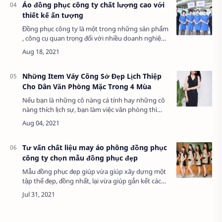
Áo đồng phục công ty chất lượng cao với
thiết kế ấn tượng
Đồng phục công ty là một trong những sản phẩm
, công cụ quan trọng đối với nhiều doanh nghiệp
không chỉ nâng cao giá trị thương hiệu, thể hiện
hình ảnh tượng trưng và chuyên nghiệp…
Những Item Váy Công Sở Đẹp Lịch Thiệp
Cho Dân Văn Phòng Mặc Trong 4 Mùa
Nếu bạn là những cô nàng cá tính hay những cô
nàng thích lịch sự, bạn làm việc văn phòng thì
bạn không thể bỏ qua những mẫu váy công sở
này... Váy, đầm công sở để các chị em d…
Tư vấn chất liệu may áo phông đồng phục
công ty chọn mẫu đồng phục đẹp
Mẫu đồng phục đẹp giúp vừa giúp xây dựng một
tập thể đẹp, đồng nhất, lại vừa giúp gắn kết các
thành viên. Để giúp người đứng đầu các doanh
nghiệp/tổ chức lựa chọn được mẫu đồn…