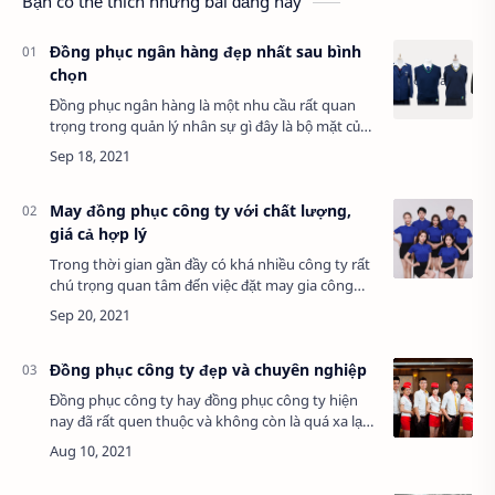
Bạn có thể thích những bài đăng này
Đồng phục ngân hàng đẹp nhất sau bình
chọn
Đồng phục ngân hàng là một nhu cầu rất quan
trọng trong quản lý nhân sự gì đây là bộ mặt của
tất cả kinh doanh các dịch vụ đặt biết là ngân
hàng (bank). Những trang phục đẹp, …
May đồng phục công ty với chất lượng,
giá cả hợp lý
Trong thời gian gần đầy có khá nhiều công ty rất
chú trọng quan tâm đến việc đặt may gia công
đồng phục công ty cho các nhân viên của mĩnh và
thị trường đồng phục. Là một thị …
Đồng phục công ty đẹp và chuyên nghiệp
Đồng phục công ty hay đồng phục công ty hiện
nay đã rất quen thuộc và không còn là quá xa lạ
nữa, mỗi người nhân viên trong công ty hay
doanh nghiệp đều có cho mình những bộ đồng
p…