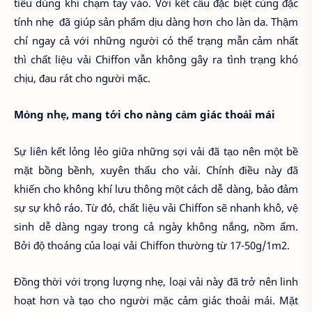
tiêu dùng khi chạm tay vào. Với kết cấu đặc biệt cùng đặc
tính nhẹ đã giúp sản phẩm dịu dàng hơn cho làn da. Thậm
chí ngay cả với những người có thể trạng mẫn cảm nhất
thì chất liệu vải Chiffon vẫn không gây ra tình trạng khó
chịu, đau rát cho người mặc.
Mỏng nhẹ, mang tới cho nàng cảm giác thoải mái
Sự liên kết lỏng lẻo giữa những sợi vải đã tạo nên một bề
mặt bồng bềnh, xuyên thấu cho vải. Chính điều này đã
khiến cho không khí lưu thông một cách dễ dàng, bảo đảm
sự sự khô ráo. Từ đó, chất liệu vải Chiffon sẽ nhanh khô, vệ
sinh dễ dàng ngay trong cả ngày không nắng, nồm ẩm.
Bởi độ thoáng của loại vải Chiffon thường từ 17-50g/1m2.
Đồng thời với trọng lượng nhẹ, loại vải này đã trở nên linh
hoạt hơn và tạo cho người mặc cảm giác thoải mái. Mặt