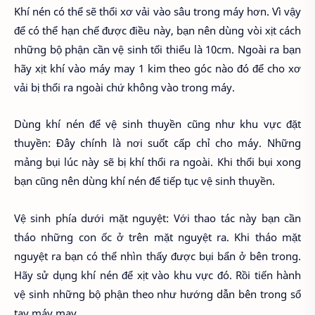
Khí nén có thể sẽ thổi xơ vải vào sâu trong máy hơn. Vì vậy
để có thể hạn chế được điều này, bạn nên dùng vòi xịt cách
những bộ phận cần vệ sinh tối thiểu là 10cm. Ngoài ra bạn
hãy xịt khí vào máy may 1 kim theo góc nào đó để cho xơ
vải bị thổi ra ngoài chứ không vào trong máy.
Dùng khí nén để vệ sinh thuyền cũng như khu vực đặt
thuyền: Đây chính là nơi suốt cấp chỉ cho máy. Những
mảng bụi lúc này sẽ bị khí thổi ra ngoài. Khi thổi bụi xong
bạn cũng nên dùng khí nén để tiếp tục vệ sinh thuyền.
Vệ sinh phía dưới mặt nguyệt: Với thao tác này bạn cần
tháo những con ốc ở trên mặt nguyệt ra. Khi tháo mặt
nguyệt ra bạn có thể nhìn thấy được bụi bẩn ở bên trong.
Hãy sử dụng khí nén để xịt vào khu vực đó. Rồi tiến hành
vệ sinh những bộ phận theo như hướng dẫn bên trong sổ
tay máy may.