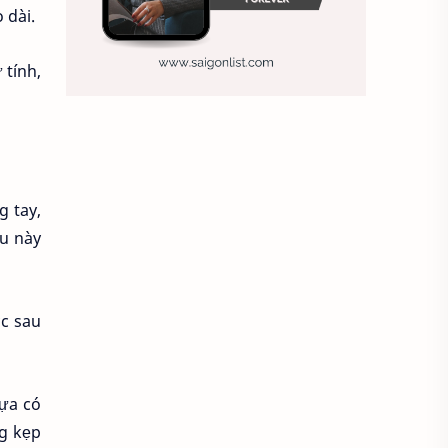
 dài.
Ảnh nền sinh nhật
 tính,
Ảnh treo tường
Animal
Ankle boots
Antarctic
Antibodies against Covid-19
g tay,
Antiquarian
ều này
Antiviral antibodies
Áo bà ba
ớc sau
Áo bà ba hiện đại
Áo bà bầu
Áo bác sĩ
Áo bếp trưởng
hựa có
áo công nhân
Áo crop top
ng kẹp