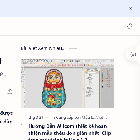
Bài Viết Xem Nhiều...
h
...
 được
ã dần
Hướng Dẫn Wilcom thiết kế hoàn
thiện mẫu thêu đơn giản nhất, Clip
trọn quy trình full từ A-Z