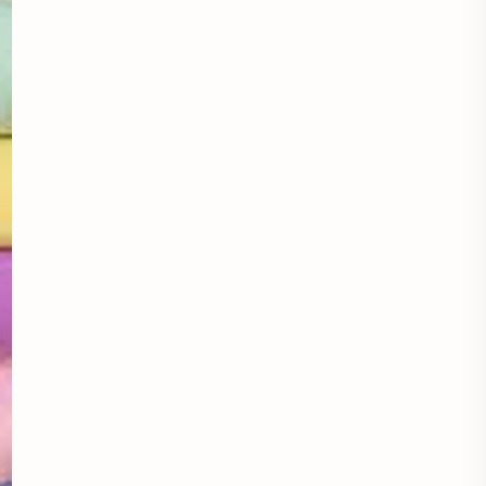
Áo khoác đẹp
Áo khoác thời trang
Áo khoác thun
áo kiểu hàn quốc
áo kiểu thời trang
Áo lam lễ chùa
Áo lao động
Áo mầm non
Áo mầm non đẹp
Áo mùa đông
Áo nâu đi chùa
Áo phật tử
Áo polo
Áo sơ mi
Áo sơ mi caro