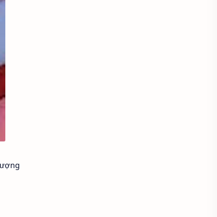
Áo sơ mi cổ thắt nơ
Áo sơ mi cổ trụ
Áo sơ mi đẹp
Áo sơ mi đồng phục
Áo sơ mi form rộng
Áo spa tmv
Áo thun
Áo thun bị xù lông
Áo thun cho người mập
 tượng
Áo thun chống nắng
Áo thun có cổ
Áo thun co lại