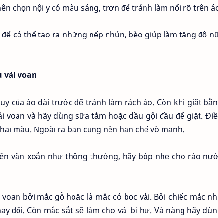
nên chọn nội y có màu sáng, trơn để tránh làm nổi rõ trên áo
 để có thể tạo ra những nếp nhún, bèo giúp làm tăng độ nữ
u vải voan
uy của áo dài trước để tránh làm rách áo. Còn khi giặt bằn
i voan và hãy dùng sữa tắm hoặc dầu gội đầu để giặt. Đi
phai màu. Ngoài ra bạn cũng nên hạn chế vò mạnh.
g nên vặn xoắn như thông thường, hãy bóp nhẹ cho ráo nư
i voan bởi mắc gỗ hoặc là mắc có bọc vải. Bởi chiếc mắc n
hay đổi. Còn mắc sắt sẽ làm cho vải bị hư. Và nàng hãy dù