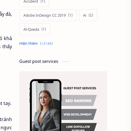
Accident
ẫy đà,
Adobe InDesign CC 2019
Ai
Al-Qaeda
ó khả
Alien
Alternative
 thấy
Ambitious
America
Guest post services
Ảnh chế
Ảnh động vật
Ảnh hưởng đến website
Ảnh làm phông nền
t tay.
Ảnh nền chuẩn HD
 tránh
 ngực
Ảnh nền đẹp