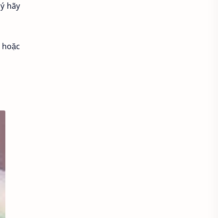
 ý hãy
Áo croptop
Áo dài cách tân
Áo dài thanh lịch
Áo dài trắng
a hoặc
Áo dài truyền thống
Áo dài Việt Nam
Áo dầm đẹp
Áo đầu bếp
Áo đi chùa
áo đồng phục
Áo đồng phục spa
Áo đồng phục y tế
Áo gile len
Áo hoodie
Áo khoác blazer