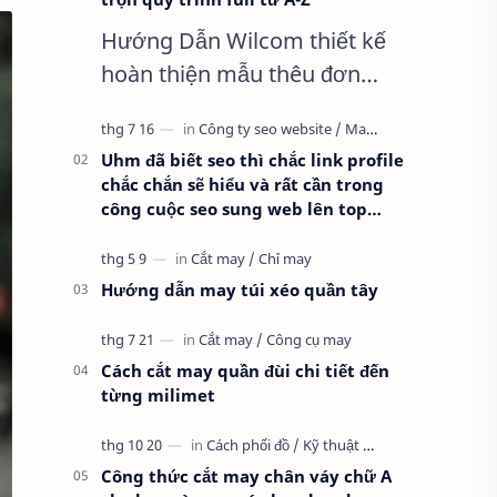
Hướng Dẫn Wilcom thiết kế
hoàn thiện mẫu thêu đơn
giản nhất, Clip trọn quy trình
full từ A-Z Dành cho anh em
Uhm đã biết seo thì chắc link profile
kỹ thuật mới vào nghề, clip
chắc chắn sẽ hiểu và rất cần trong
thực hành t…
công cuộc seo sung web lên top
google
Hướng dẫn may túi xéo quần tây
Cách cắt may quần đùi chi tiết đến
từng milimet
Công thức cắt may chân váy chữ A