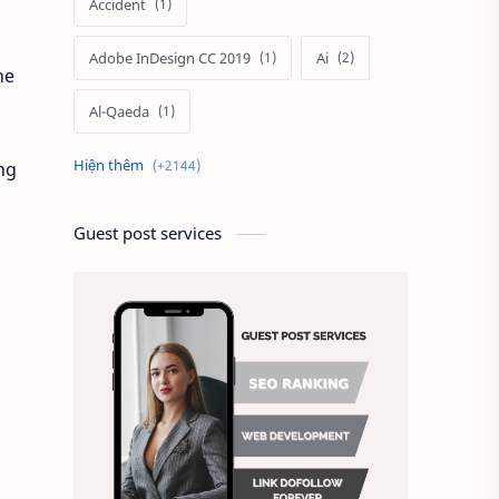
Accident
Adobe InDesign CC 2019
Ai
he
Al-Qaeda
Alien
Alternative
ng
Ambitious
America
Guest post services
Ảnh chế
Ảnh động vật
Ảnh hưởng đến website
Ảnh làm phông nền
Ảnh nền chuẩn HD
Ảnh nền đẹp