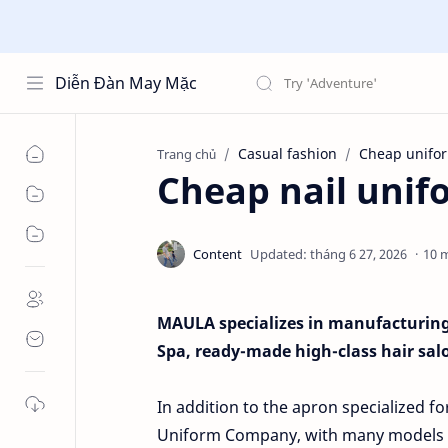
Diễn Đàn May Mặc
Casual fashion
Cheap unifo
Trang chủ
Cheap nail unif
10 
MAULA specializes in manufacturing 
Spa, ready-made high-class hair salo
In addition to the apron specialized 
Uniform Company, with many models o