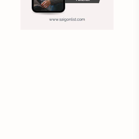
Ảnh nền sinh nhật
Ảnh treo tường
Animal
Ankle boots
Antarctic
Antibodies against Covid-19
Antiquarian
Antiviral antibodies
Áo bà ba
Áo bà ba hiện đại
Áo bà bầu
Áo bác sĩ
Áo bếp trưởng
áo công nhân
Áo crop top