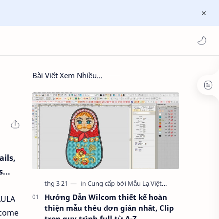
Bài Viết Xem Nhiều...
ils,
s...
Hướng Dẫn Wilcom thiết kế hoàn
MAULA
thiện mẫu thêu đơn giản nhất, Clip
 come
trọn quy trình full từ A-Z