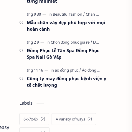
từng milimet
Mẫu chân váy đẹp phù hợp với mọi
hoàn cảnh
Đồng Phục Lễ Tân Spa Đồng Phục
Spa Nail Gò Vấp
Công ty may đồng phục bệnh viện y
tế chất lượng
Labels
6x-7x-8x
A variety of ways
 easy