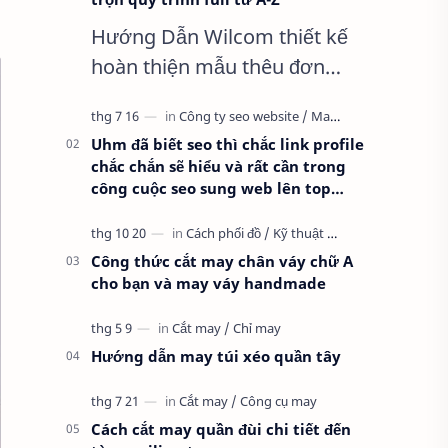
Hướng Dẫn Wilcom thiết kế
hoàn thiện mẫu thêu đơn
giản nhất, Clip trọn quy trình
full từ A-Z Dành cho anh em
Uhm đã biết seo thì chắc link profile
kỹ thuật mới vào nghề, clip
chắc chắn sẽ hiểu và rất cần trong
thực hành t…
công cuộc seo sung web lên top
google
Công thức cắt may chân váy chữ A
cho bạn và may váy handmade
Hướng dẫn may túi xéo quần tây
Cách cắt may quần đùi chi tiết đến