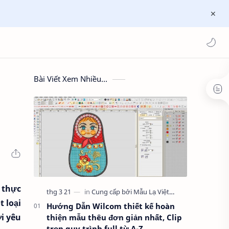
Bài Viết Xem Nhiều...
g
 thực
 loại
Hướng Dẫn Wilcom thiết kế hoàn
i yêu
thiện mẫu thêu đơn giản nhất, Clip
trọn quy trình full từ A-Z