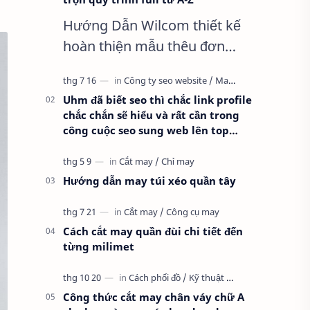
Hướng Dẫn Wilcom thiết kế
hoàn thiện mẫu thêu đơn
giản nhất, Clip trọn quy trình
full từ A-Z Dành cho anh em
Uhm đã biết seo thì chắc link profile
kỹ thuật mới vào nghề, clip
chắc chắn sẽ hiểu và rất cần trong
thực hành t…
công cuộc seo sung web lên top
google
Hướng dẫn may túi xéo quần tây
Cách cắt may quần đùi chi tiết đến
từng milimet
Công thức cắt may chân váy chữ A