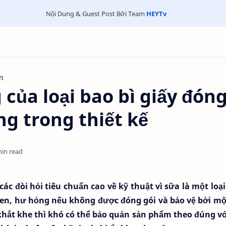
Nội Dung & Guest Post Bởi Team
HEYTv
on
 của loại bao bì giấy đón
ng trong thiết kế
min read
c đòi hỏi tiêu chuẩn cao về kỹ thuật vì sữa là một loại
men, hư hỏng nếu không được đóng gói và bảo vệ bởi một
 khắt khe thì khó có thể bảo quản sản phẩm theo đúng vớ