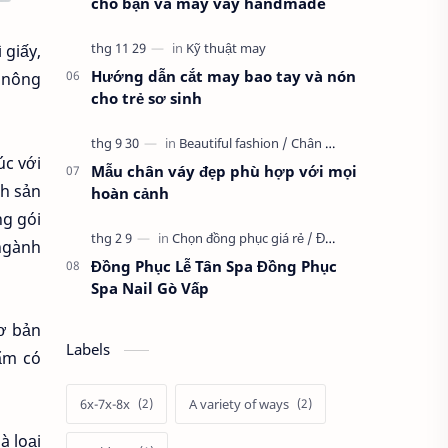
cho bạn và may váy handmade
 giấy,
Hướng dẫn cắt may bao tay và nón
 nông
cho trẻ sơ sinh
úc với
Mẫu chân váy đẹp phù hợp với mọi
nh sản
hoàn cảnh
ng gói
ngành
Đồng Phục Lễ Tân Spa Đồng Phục
Spa Nail Gò Vấp
cơ bản
Labels
hẩm có
6x-7x-8x
A variety of ways
à loại