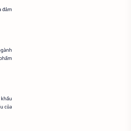
Áo khoác đẹp
và đảm
Áo khoác thời trang
Áo khoác thun
áo kiểu hàn quốc
ngành
áo kiểu thời trang
n phẩm
Áo lam lễ chùa
Áo lao động
Áo mầm non
Áo mầm non đẹp
p khẩu
Áo mùa đông
Áo nâu đi chùa
ếu của
Áo phật tử
Áo polo
Áo sơ mi
Áo sơ mi caro