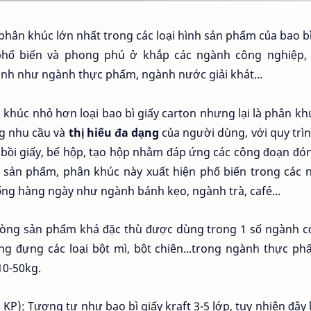
phân khúc lớn nhất trong các loại hình sản phẩm của bao bì
n phổ biến và phong phú ở khắp các ngành công nghiệp,
nh như ngành thực phẩm, ngành nước giải khát...
 khúc nhỏ hơn loại bao bì giấy carton nhưng lại là phân kh
ng nhu cầu và
thị hiếu đa dạng
của người dùng, với quy trì
, bồi giấy, bế hộp, tạo hộp nhằm đáp ứng các công đoạn đó
i sản phẩm, phân khúc này xuất hiện phổ biến trong các 
ống hàng ngày như ngành bánh kẹo, ngành trà, café...
t dòng sản phẩm khá đặc thù được dùng trong 1 số ngành 
ng đựng các loại bột mì, bột chiên...trong ngành thực p
10-50kg.
KP): Tương tự như bao bì giấy kraft 3-5 lớp, tuy nhiên đây l