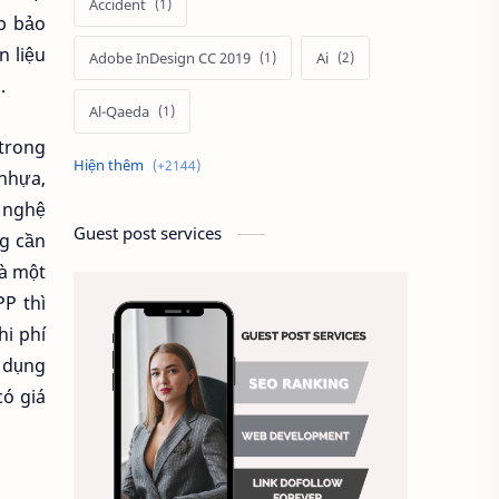
Accident
p bảo
n liệu
Adobe InDesign CC 2019
Ai
.
Al-Qaeda
 trong
Alien
Alternative
 nhựa,
g nghệ
Ambitious
America
Guest post services
ng cần
là một
Ảnh chế
Ảnh động vật
PP thì
Ảnh hưởng đến website
hi phí
ử dụng
Ảnh làm phông nền
có giá
Ảnh nền chuẩn HD
Ảnh nền đẹp