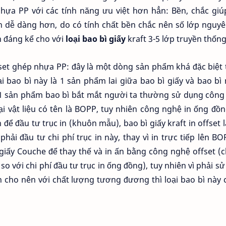
ựa PP với các tính năng ưu việt hơn hẳn: Bền, chắc giú
 dễ dàng hơn, do có tính chất bền chắc nên số lớp nguyê
h đáng kể cho với
loại bao bì giấy
kraft 3-5 lớp truyền thống
offset ghép nhựa PP: đây là một dòng sản phẩm khá đặc biệt
ại bao bì này là 1 sản phẩm lai giữa bao bì giấy và bao bì
a 1 sản phẩm bao bì bắt mắt người ta thường sử dụng côn
oại vật liệu có tên là BOPP, tuy nhiên công nghệ in ống đồ
 để đầu tư trục in (khuôn mẫu), bao bì giấy kraft in offset 
ải đầu tư chi phí trục in này, thay vì in trực tiếp lên BO
giấy Couche để thay thế và in ấn bằng công nghệ offset (c
so với chi phí đầu tư trục in ống đồng), tuy nhiên vì phải s
n cho nên với chất lượng tương đương thì loại bao bì này 