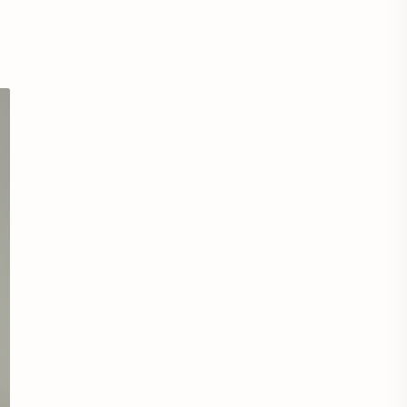
Áo sơ mi cổ thắt nơ
Áo sơ mi cổ trụ
Áo sơ mi đẹp
Áo sơ mi đồng phục
Áo sơ mi form rộng
Áo spa tmv
Áo thun
Áo thun bị xù lông
Áo thun cho người mập
Áo thun chống nắng
Áo thun có cổ
Áo thun co lại