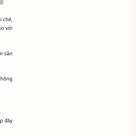
Áo croptop
Áo dài cách tân
i chế,
Áo dài thanh lịch
Áo dài trắng
so với
Áo dài truyền thống
Áo dài Việt Nam
Áo dầm đẹp
ơm sản
Áo đầu bếp
Áo đi chùa
không
áo đồng phục
Áo đồng phục spa
Áo đồng phục y tế
Áo gile len
p đầy
Áo hoodie
Áo khoác blazer