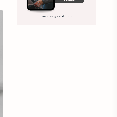
Ảnh nền sinh nhật
Ảnh treo tường
Animal
Ankle boots
Antarctic
Antibodies against Covid-19
Antiquarian
Antiviral antibodies
Áo bà ba
Áo bà ba hiện đại
Áo bà bầu
Áo bác sĩ
Áo bếp trưởng
áo công nhân
Áo crop top