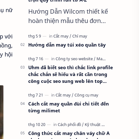
hụ nữ
Hướng Dẫn Wilcom thiết kế
hoàn thiện mẫu thêu đơn
giản nhất, Clip trọn quy trình
p với
full từ A-Z Dành cho anh em
Hướng dẫn may túi xéo quần tây
hồng,
kỹ thuật mới vào nghề, clip
y hội
thực hành t…
Uhm đã biết seo thì chắc link profile
chắc chắn sẽ hiểu và rất cần trong
công cuộc seo sung web lên top
google
Cách cắt may quần đùi chi tiết đến
từng milimet
Công thức cắt may chân váy chữ A