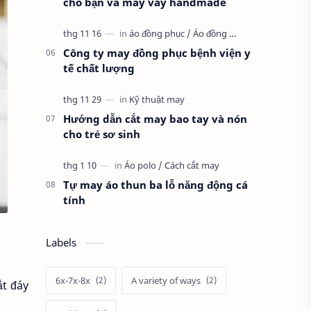
cho bạn và may váy handmade
Công ty may đồng phục bệnh viện y
tế chất lượng
Hướng dẫn cắt may bao tay và nón
cho trẻ sơ sinh
Tự may áo thun ba lỗ năng động cá
tính
Labels
6x-7x-8x
A variety of ways
ắt đáy