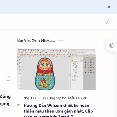
Bài Viết Xem Nhiều...
 Đông
bụng,
Hướng Dẫn Wilcom thiết kế hoàn
thiện mẫu thêu đơn giản nhất, Clip
trọn quy trình full từ A-Z