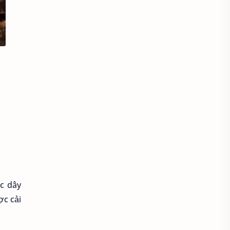
Áo sơ mi cổ thắt nơ
Áo sơ mi cổ trụ
Áo sơ mi đẹp
Áo sơ mi đồng phục
Áo sơ mi form rộng
Áo spa tmv
Áo thun
Áo thun bị xù lông
Áo thun cho người mập
c dây
Áo thun chống nắng
ợc cải
Áo thun có cổ
Áo thun co lại