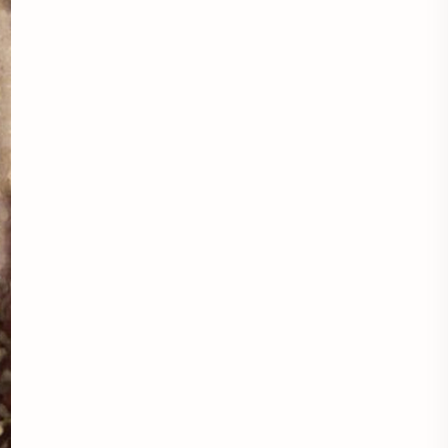
Áo khoác đẹp
Áo khoác thời trang
Áo khoác thun
áo kiểu hàn quốc
áo kiểu thời trang
Áo lam lễ chùa
Áo lao động
Áo mầm non
Áo mầm non đẹp
Áo mùa đông
Áo nâu đi chùa
Áo phật tử
Áo polo
Áo sơ mi
Áo sơ mi caro