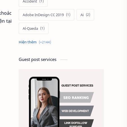
Accident
 khoác
Adobe InDesign CC 2019
Ai
ện tại
Al-Qaeda
Alien
Alternative
Ambitious
America
Guest post services
Ảnh chế
Ảnh động vật
Ảnh hưởng đến website
Ảnh làm phông nền
Ảnh nền chuẩn HD
Ảnh nền đẹp