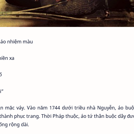
c áo nhiệm màu
iền xa
ố
i”
ẫn mặc váy. Vào năm 1744 dưới triều nhà Nguyễn, áo buộ
 thành phục trang. Thời Pháp thuộc, áo tứ thân buộc dây đư
 ống rộng dài.