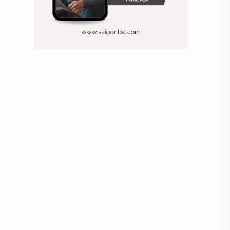
Ảnh nền sinh nhật
Ảnh treo tường
Animal
Ankle boots
Antarctic
Antibodies against Covid-19
Antiquarian
Antiviral antibodies
Áo bà ba
Áo bà ba hiện đại
Áo bà bầu
Áo bác sĩ
Áo bếp trưởng
áo công nhân
Áo crop top