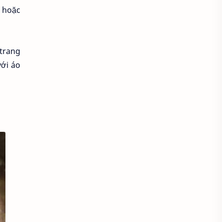
 hoặc
Áo croptop
Áo dài cách tân
Áo dài thanh lịch
Áo dài trắng
 trang
Áo dài truyền thống
với áo
Áo dài Việt Nam
Áo dầm đẹp
Áo đầu bếp
Áo đi chùa
áo đồng phục
Áo đồng phục spa
Áo đồng phục y tế
Áo gile len
Áo hoodie
Áo khoác blazer