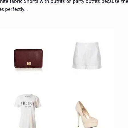
ite fabric Shorts with outfits or party outfits because th
s perfectly...