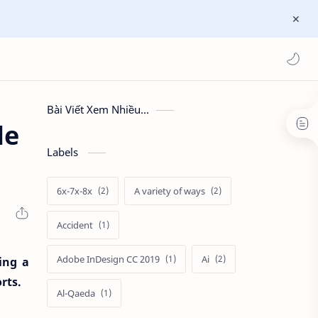
Bài Viết Xem Nhiều...
le
Labels
6x-7x-8x
A variety of ways
Accident
Adobe InDesign CC 2019
Ai
ing a
orts.
Al-Qaeda