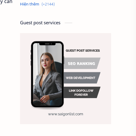
ey can
Alien
Alternative
Ambitious
America
Guest post services
Ảnh chế
Ảnh động vật
Ảnh hưởng đến website
Ảnh làm phông nền
Ảnh nền chuẩn HD
Ảnh nền đẹp
Ảnh nền sinh nhật
Ảnh treo tường
Animal
Ankle boots
Antarctic