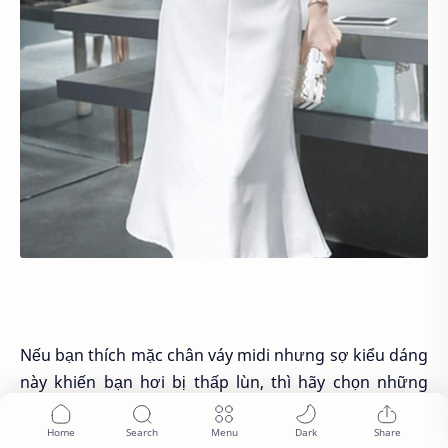
Nếu bạn thích mặc chân váy midi nhưng sợ kiểu dáng
này khiến bạn hơi bị thấp lùn, thì hãy chọn những
chiếc chân váy voan, khoe ra đôi chân và tự khắc sẽ
tạo hiệu ứng chân dài miên man, lại rất gợi cảm. Nên