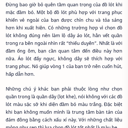
Đừng bao giờ bỏ quên tầm quan trọng của đồ lót khi
mặc đầm bó. Một bộ đồ lót phù hợp với trang phục
khiến vẻ ngoài của bạn được chỉn chu và tỏa sáng
hơn khi xuất hiện. Có những trường hợp vì chọn đồ
lót không đúng nên làm lộ dây áo lót, hằn vết quần
trong ra bên ngoài nhìn rất “thiếu duyên”. Nhất là với
đầm ống ôm, bạn cần quan tâm đến điều này hơn
nữa. Áo lót đẩy ngực, không dây sẽ thích hợp với
trang phục. Nó giúp vòng 1 của bạn trở nên cuốn hút,
hấp dẫn hơn.
Những chú ý khác bạn phải thuộc lòng như chọn
quần trong là quần dây (lọt khe), nói không với các đồ
lót màu sặc sỡ khi diện đầm bó màu trắng. Đặc biệt
khi bạn không muốn mình là trung tâm bàn tán của
đám đông bằng cách xấu xí này. Với những chất liệu
mỏng như ren thì lựa chọn đồ lót tốt nhất là màu be.