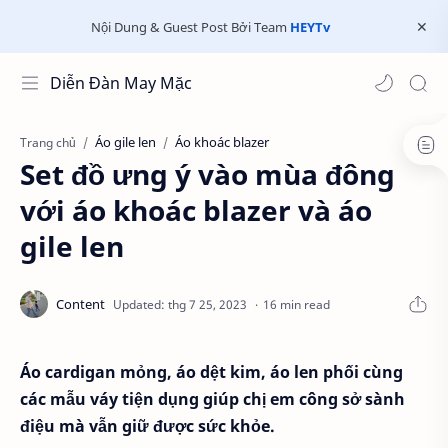
Nội Dung & Guest Post Bởi Team
HEYTv
Diễn Đàn May Mặc
Áo gile len
Áo khoác blazer
Trang chủ
Set đồ ưng ý vào mùa đông
với áo khoác blazer và áo
gile len
16 min read
Áo cardigan mỏng, áo dệt kim, áo len phối cùng
các mẫu váy tiện dụng giúp chị em công sở sành
điệu mà vẫn giữ được sức khỏe.