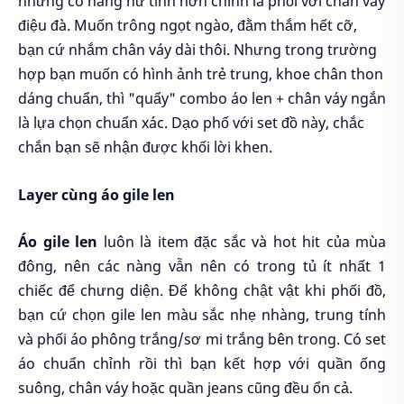
những cô nàng nữ tính hơn chính là phối với chân váy
điệu đà. Muốn trông ngọt ngào, đằm thắm hết cỡ,
bạn cứ nhắm chân váy dài thôi. Nhưng trong trường
hợp bạn muốn có hình ảnh trẻ trung, khoe chân thon
dáng chuẩn, thì "quẩy" combo áo len + chân váy ngắn
là lựa chọn chuẩn xác. Dạo phố với set đồ này, chắc
chắn bạn sẽ nhận được khối lời khen.
Layer cùng áo gile len
Áo gile len
luôn là item đặc sắc và hot hit của mùa
đông, nên các nàng vẫn nên có trong tủ ít nhất 1
chiếc để chưng diện. Để không chật vật khi phối đồ,
bạn cứ chọn gile len màu sắc nhẹ nhàng, trung tính
và phối áo phông trắng/sơ mi trắng bên trong. Có set
áo chuẩn chỉnh rồi thì bạn kết hợp với quần ống
suông, chân váy hoặc quần jeans cũng đều ổn cả.