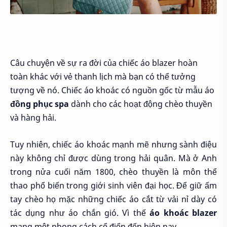
Câu chuyện về sự ra đời của chiếc áo blazer hoàn
toàn khác với vẻ thanh lịch mà bạn có thể tưởng
tượng về nó. Chiếc áo khoác có nguồn gốc từ mẫu áo
đồng phục spa
dành cho các hoạt động chèo thuyền
và hàng hải.
Tuy nhiên, chiếc áo khoác mạnh mẽ nhưng sành điệu
này không chỉ được dùng trong hải quân. Mà ở Anh
trong nửa cuối năm 1800, chèo thuyền là môn thể
thao phổ biến trong giới sinh viên đại học. Để giữ ấm
tay chèo họ mặc những chiếc áo cắt từ vải nỉ dày có
tác dụng như áo chắn gió. Vì thế
áo khoác blazer
mang một phong cách cổ điển đến hiện nay.