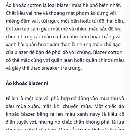
Áo khoác cotton là loại blazer mùa hè phổ biến nhất.
Chất liệu vải nhẹ và thoáng mát phom áo đứng với
miếng đệm vai , túi ngực một bên hoặc túi đôi hai bên.
Cotton tạo cảm giác mát mẻ và nhiều màu sắc để lựa
chọn nhưng các màu cơ bản như kem hoặc trắng và
xanh hải quân hoặc xám than là những màu chủ đạo
của blazer để bạn dễ phối đồ với chúng. Blazer cotton
có thể mặc cùng với quần jean hoặc quần chinos màu
và giày thể thao sneaker trẻ trung.
Áo khoác blazer nỉ
Nỉ len là một loại vải phù hợp để dùng vào mùa thu và
đầu mùa xuân, mặc khi chuyển mùa. Một chiếc áo
khoác blazer bằng nỉ len màu xanh navy là kiểu cổ
điển tuyệt vời, nhưng nó chắc chắn không phải là lựa
chọn duy nhất của bạn. Màu sắc trung tính và tối sẫm