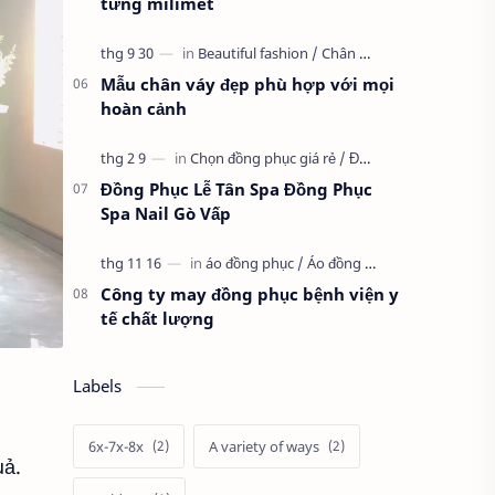
từng milimet
Mẫu chân váy đẹp phù hợp với mọi
hoàn cảnh
Đồng Phục Lễ Tân Spa Đồng Phục
Spa Nail Gò Vấp
Công ty may đồng phục bệnh viện y
tế chất lượng
Labels
6x-7x-8x
A variety of ways
uả.