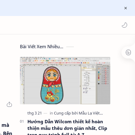
Bài Viết Xem Nhiều...
Hướng Dẫn Wilcom thiết kế hoàn
, mà
thiện mẫu thêu đơn giản nhất, Clip
́. Bên
trọn quy trình full từ A-Z