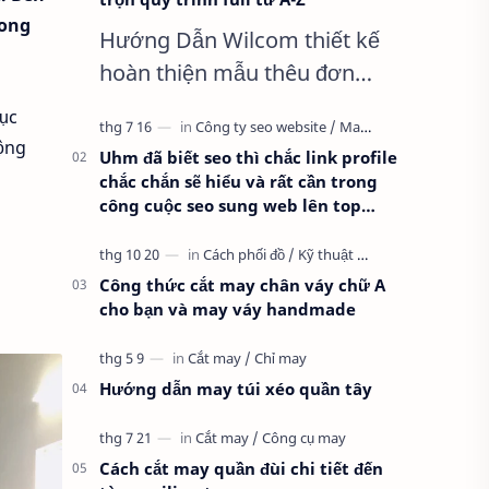
rong
Hướng Dẫn Wilcom thiết kế
hoàn thiện mẫu thêu đơn
giản nhất, Clip trọn quy trình
hục
full từ A-Z Dành cho anh em
ộng
Uhm đã biết seo thì chắc link profile
kỹ thuật mới vào nghề, clip
chắc chắn sẽ hiểu và rất cần trong
thực hành t…
công cuộc seo sung web lên top
google
Công thức cắt may chân váy chữ A
cho bạn và may váy handmade
Hướng dẫn may túi xéo quần tây
Cách cắt may quần đùi chi tiết đến