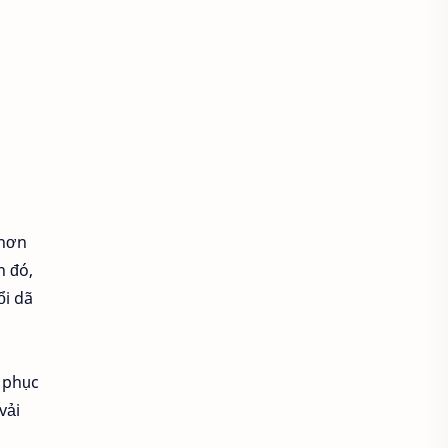
Áo sơ mi cổ thắt nơ
Áo sơ mi cổ trụ
Áo sơ mi đẹp
Áo sơ mi đồng phục
Áo sơ mi form rộng
Áo spa tmv
Áo thun
 hơn
h đó,
Áo thun bị xù lông
ổi dã
Áo thun cho người mập
Áo thun chống nắng
 phục
vải
Áo thun có cổ
Áo thun co lại