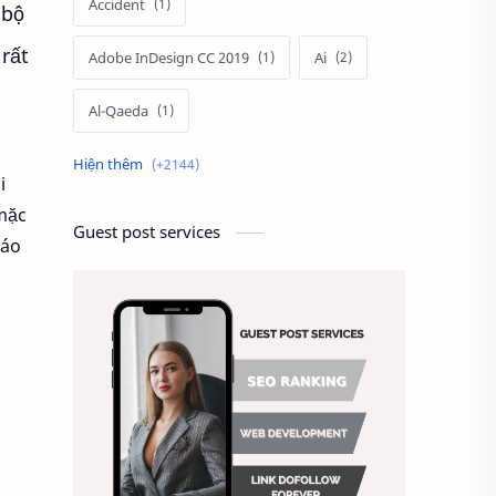
Accident
 bộ
rất
Adobe InDesign CC 2019
Ai
Al-Qaeda
Alien
Alternative
i
 mặc
Ambitious
America
Guest post services
iáo
Ảnh chế
Ảnh động vật
Ảnh hưởng đến website
Ảnh làm phông nền
Ảnh nền chuẩn HD
Ảnh nền đẹp