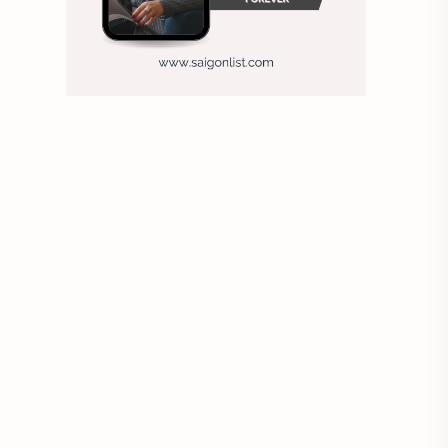
Ảnh nền sinh nhật
Ảnh treo tường
Animal
Ankle boots
Antarctic
Antibodies against Covid-19
Antiquarian
Antiviral antibodies
Áo bà ba
Áo bà ba hiện đại
Áo bà bầu
Áo bác sĩ
Áo bếp trưởng
áo công nhân
Áo crop top