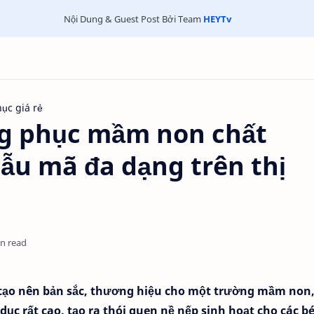
Nội Dung & Guest Post Bởi Team
HEYTv
ục giá rẻ
g phục mầm non chất
ẫu mã đa dạng trên thị
in read
tạo nên bản sắc, thương hiệu cho một trường mầm non
 rất cao, tạo ra thói quen nề nếp sinh hoạt cho các be