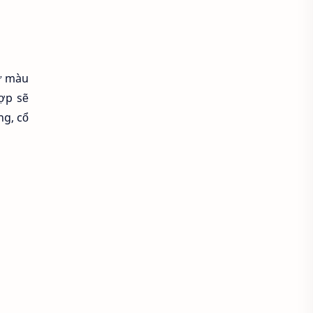
Áo croptop
Áo dài cách tân
Áo dài thanh lịch
Áo dài trắng
từ màu
Áo dài truyền thống
hợp sẽ
Áo dài Việt Nam
Áo dầm đẹp
ng, cổ
Áo đầu bếp
Áo đi chùa
áo đồng phục
Áo đồng phục spa
Áo đồng phục y tế
Áo gile len
Áo hoodie
Áo khoác blazer