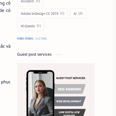
Accident
ững cô
de có
Adobe InDesign CC 2019
Ai
Al-Qaeda
Alien
Alternative
sắc và
Ambitious
America
Guest post services
Ảnh chế
Ảnh động vật
Ảnh hưởng đến website
 phục
Ảnh làm phông nền
Ảnh nền chuẩn HD
Ảnh nền đẹp