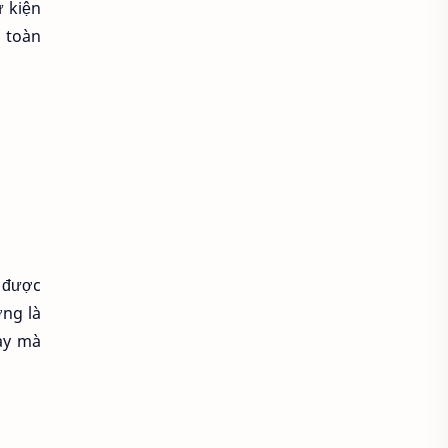
 kiện
o toàn
Áo sơ mi cổ thắt nơ
Áo sơ mi cổ trụ
Áo sơ mi đẹp
Áo sơ mi đồng phục
Áo sơ mi form rộng
Áo spa tmv
Áo thun
Áo thun bị xù lông
g được
ờng là
Áo thun cho người mập
gày mà
Áo thun chống nắng
Áo thun có cổ
Áo thun co lại