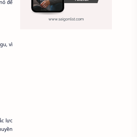
 nó để
Ảnh nền sinh nhật
Ảnh treo tường
Animal
Ankle boots
Antarctic
gu, vì
Antibodies against Covid-19
Antiquarian
Antiviral antibodies
Áo bà ba
Áo bà ba hiện đại
Áo bà bầu
Áo bác sĩ
Áo bếp trưởng
ắc lực
chuyền
áo công nhân
Áo crop top