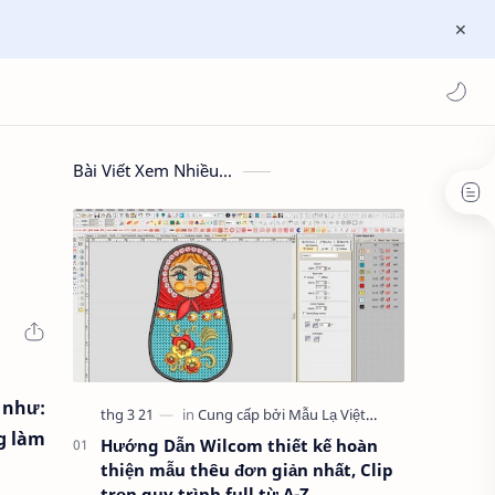
Bài Viết Xem Nhiều...
 như:
g làm
Hướng Dẫn Wilcom thiết kế hoàn
thiện mẫu thêu đơn giản nhất, Clip
trọn quy trình full từ A-Z