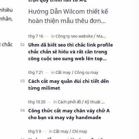
nhiều
Hướng Dẫn Wilcom thiết kế
 nhân,
hoàn thiện mẫu thêu đơn
giản nhất, Clip trọn quy trình
full từ A-Z Dành cho anh em
i chắc
Uhm đã biết seo thì chắc link profile
kỹ thuật mới vào nghề, clip
chắc chắn sẽ hiểu và rất cần trong
thực hành t…
công cuộc seo sung web lên top
google
Cách cắt may quần đùi chi tiết đến
từng milimet
Công thức cắt may chân váy chữ A
cho bạn và may váy handmade