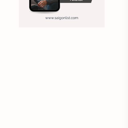
Ảnh nền sinh nhật
Ảnh treo tường
Animal
Ankle boots
Antarctic
Antibodies against Covid-19
Antiquarian
Antiviral antibodies
Áo bà ba
Áo bà ba hiện đại
Áo bà bầu
Áo bác sĩ
Áo bếp trưởng
áo công nhân
Áo crop top