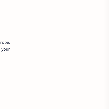
Áo sơ mi cổ thắt nơ
Áo sơ mi cổ trụ
Áo sơ mi đẹp
Áo sơ mi đồng phục
drobe,
Áo sơ mi form rộng
e your
Áo spa tmv
Áo thun
Áo thun bị xù lông
Áo thun cho người mập
Áo thun chống nắng
Áo thun có cổ
Áo thun co lại