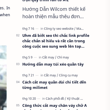
es. In
Hướng Dẫn Wilcom thiết kế
e when
hoàn thiện mẫu thêu đơn
giản nhất, Clip trọn quy trình
full từ A-Z Dành cho anh em
Uhm đã biết seo thì chắc link profile
kỹ thuật mới vào nghề, clip
chắc chắn sẽ hiểu và rất cần trong
thực hành t…
công cuộc seo sung web lên top
google
Hướng dẫn may túi xéo quần tây
Cách cắt may quần đùi chi tiết đến
từng milimet
Công thức cắt may chân váy chữ A