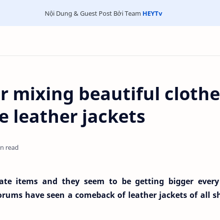
Nội Dung & Guest Post Bởi Team
HEYTv
r mixing beautiful clothe
ve leather jackets
in read
date items and they seem to be getting bigger every
orums have seen a comeback of leather jackets of all s