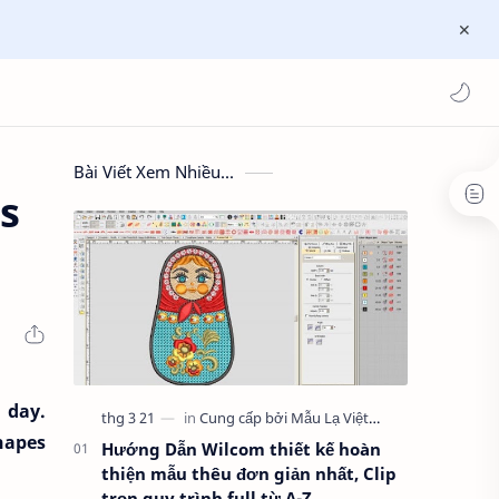
Bài Viết Xem Nhiều...
s
 day.
hapes
Hướng Dẫn Wilcom thiết kế hoàn
thiện mẫu thêu đơn giản nhất, Clip
trọn quy trình full từ A-Z