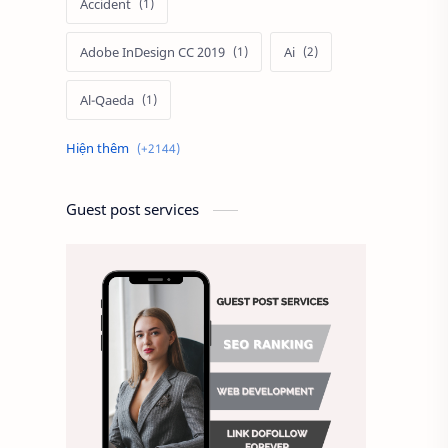
Accident
Adobe InDesign CC 2019
Ai
Al-Qaeda
Alien
Alternative
Ambitious
America
Guest post services
Ảnh chế
Ảnh động vật
Ảnh hưởng đến website
Ảnh làm phông nền
Ảnh nền chuẩn HD
Ảnh nền đẹp