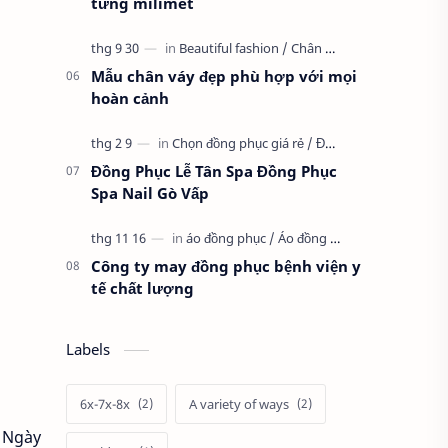
từng milimet
Mẫu chân váy đẹp phù hợp với mọi
hoàn cảnh
Đồng Phục Lễ Tân Spa Đồng Phục
Spa Nail Gò Vấp
Công ty may đồng phục bệnh viện y
tế chất lượng
Labels
6x-7x-8x
A variety of ways
. Ngày