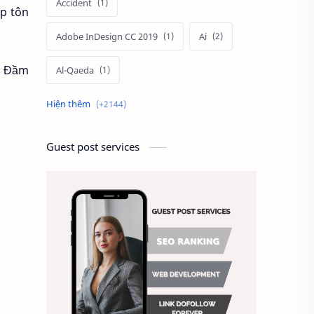
Accident
úp tôn
Adobe InDesign CC 2019
Ai
. Đầm
Al-Qaeda
Alien
Alternative
Ambitious
America
Guest post services
Ảnh chế
Ảnh động vật
Ảnh hưởng đến website
Ảnh làm phông nền
Ảnh nền chuẩn HD
Ảnh nền đẹp