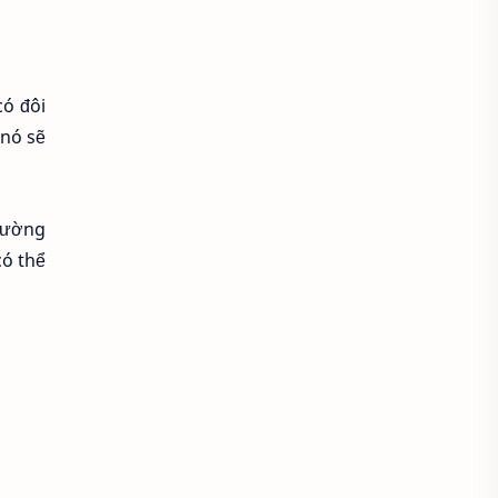
Áo sơ mi cổ thắt nơ
Áo sơ mi cổ trụ
Áo sơ mi đẹp
ó đôi
 nó sẽ
Áo sơ mi đồng phục
Áo sơ mi form rộng
thường
Áo spa tmv
Áo thun
có thể
Áo thun bị xù lông
Áo thun cho người mập
Áo thun chống nắng
Áo thun có cổ
Áo thun co lại