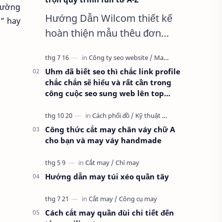
đường
Hướng Dẫn Wilcom thiết kế
o” hay
hoàn thiện mẫu thêu đơn
giản nhất, Clip trọn quy trình
full từ A-Z Dành cho anh em
Uhm đã biết seo thì chắc link profile
kỹ thuật mới vào nghề, clip
chắc chắn sẽ hiểu và rất cần trong
thực hành t…
công cuộc seo sung web lên top
google
Công thức cắt may chân váy chữ A
cho bạn và may váy handmade
Hướng dẫn may túi xéo quần tây
Cách cắt may quần đùi chi tiết đến