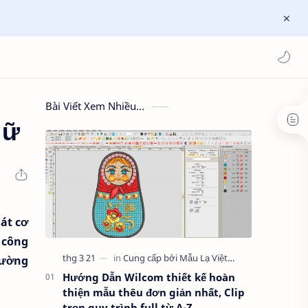
Bài Viết Xem Nhiều...
nữ
át cơ
 công
đường
Hướng Dẫn Wilcom thiết kế hoàn
thiện mẫu thêu đơn giản nhất, Clip
trọn quy trình full từ A-Z