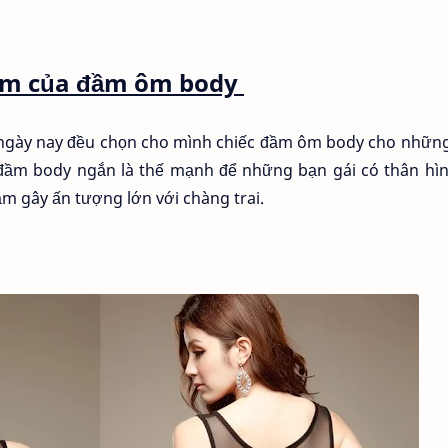
ểm của đầm ôm body
ữ ngày nay đều chọn cho mình chiếc đầm ôm body cho nhữn
ểu đầm body ngắn là thế mạnh để những bạn gái có thân hì
m gây ấn tượng lớn với chàng trai.