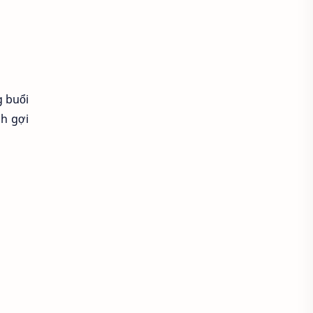
Áo croptop
Áo dài cách tân
Áo dài thanh lịch
Áo dài trắng
Áo dài truyền thống
g buổi
Áo dài Việt Nam
Áo dầm đẹp
nh gợi
Áo đầu bếp
Áo đi chùa
áo đồng phục
Áo đồng phục spa
Áo đồng phục y tế
Áo gile len
Áo hoodie
Áo khoác blazer