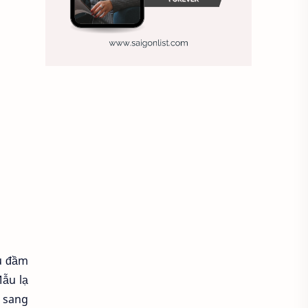
Ảnh nền sinh nhật
Ảnh treo tường
Animal
Ankle boots
Antarctic
Antibodies against Covid-19
Antiquarian
Antiviral antibodies
Áo bà ba
Áo bà ba hiện đại
Áo bà bầu
Áo bác sĩ
Áo bếp trưởng
u đầm
ẫu lạ
áo công nhân
Áo crop top
t sang