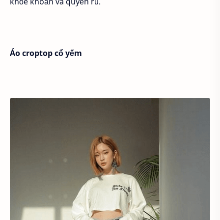
khỏe khoắn và quyến rũ.
Áo croptop cổ yếm