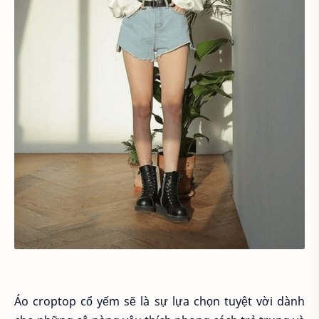
Áo croptop cổ yếm sẽ là sự lựa chọn tuyệt vời dành