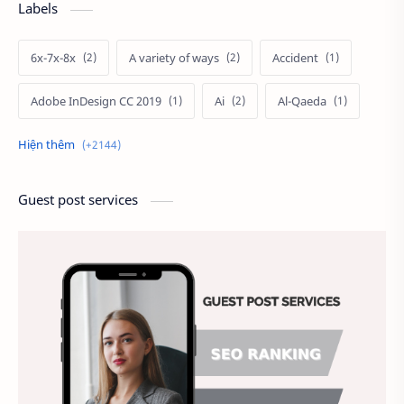
Labels
6x-7x-8x
A variety of ways
Accident
Adobe InDesign CC 2019
Ai
Al-Qaeda
Alien
Alternative
Ambitious
America
Ảnh chế
Ảnh động vật
Guest post services
Ảnh hưởng đến website
Ảnh làm phông nền
Ảnh nền chuẩn HD
Ảnh nền đẹp
Ảnh nền sinh nhật
Ảnh treo tường
Animal
Ankle boots
Antarctic