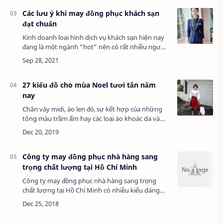
Các lưu ý khi may đồng phục khách sạn
đạt chuẩn
Kinh doanh loại hình dịch vụ khách sạn hiện nay
đang là một ngành “hot” nên có rất nhiều người
đã đầu tư vào loại hình kinh doanh này. Giữa thị
trường cạnh tranh đầy khốc liệt như …
27 kiểu đồ cho mùa Noel tươi tắn năm
nay
Chân váy midi, áo len đỏ, sự kết hợp của những
tông màu trầm ấm hay các loại áo khoác da và
bomber được xem là sự kết hợp độc đáo cho
những bạn chưa biết mặc gì đi chơi noel…
Công ty may đồng phục nhà hàng sang
trọng chất lượng tại Hồ Chí Minh
Công ty may đồng phục nhà hàng sang trọng
chất lượng tại Hồ Chí Minh có nhiều kiểu dáng
hiện đại, sang trọng, Chúng tôi thường xuyên
cung cấp đồng phục nhà hàng, Quý khách hàng
có …