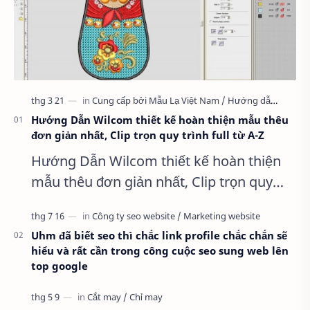
Hướng Dẫn Wilcom thiết kế hoàn thiện mẫu thêu
đơn giản nhất, Clip trọn quy trình full từ A-Z
Hướng Dẫn Wilcom thiết kế hoàn thiện
mẫu thêu đơn giản nhất, Clip trọn quy
trình full từ A-Z Dành cho anh em kỹ
thuật mới vào nghề, clip thực hành t…
Uhm đã biết seo thì chắc link profile chắc chắn sẽ
hiểu và rất cần trong công cuộc seo sung web lên
top google