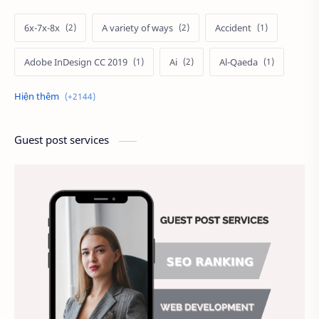
6x-7x-8x
A variety of ways
Accident
Adobe InDesign CC 2019
Ai
Al-Qaeda
Alien
Alternative
Ambitious
America
Ảnh chế
Ảnh động vật
Guest post services
Ảnh hưởng đến website
Ảnh làm phông nền
Ảnh nền chuẩn HD
Ảnh nền đẹp
Ảnh nền sinh nhật
Ảnh treo tường
Animal
Ankle boots
Antarctic
Antibodies against Covid-19
Antiquarian