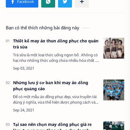
Bạn có thể thích những bài đăng này
Thiết kế may áo thun đồng phục cho quán
trà sữa
Trà sữa là một loại thức uống ngon bổ . Không có
hại như những thức uống chứa nhiều hóa chất .
Nên nhận được sự ủng hộ khá đông đảo của giới
trẻ.Cơn sốt …
Những lưu ý cơ bản khi may áo đồng
phục quảng cáo
Để có một mẫu áo đồng phục đẹp, vừa truyền tải
đúng ý nghĩa, vừa thể hiện được phong cách và
cá tính riêng của tập thể lớp là một thách thức rất
lớn đối với Teen nhà mình.Bởi ngay …
Tại sao nên chọn may đồng phục giá rẻ