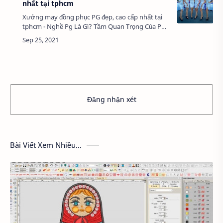
nhất tại tphcm
Xưởng may đồng phục PG đẹp, cao cấp nhất tại
tphcm - Nghề Pg Là Gì? Tầm Quan Trọng Của Pg
Trong Sự Kiện?PG chính là công việc dành cho
những bạn nữ có khuôn mặt khả ái, thanh tú, b…
Đăng nhận xét
Bài Viết Xem Nhiều...