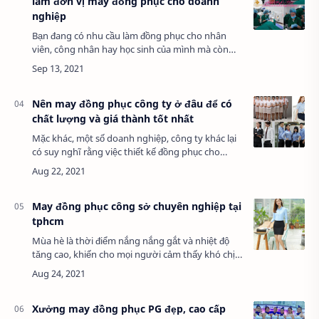
làm đơn vị may đồng phục cho doanh
nghiệp
Bạn đang có nhu cầu làm đồng phục cho nhân
viên, công nhân hay học sinh của mình mà còn
đang gặp khó khăn khi tìm kiếm một cơ sở may
đồng phục uy tín. Có quá nhiều cơ sở cung …
Nên may đồng phục công ty ở đâu để có
chất lượng và giá thành tốt nhất
Mặc khác, một số doanh nghiệp, công ty khác lại
có suy nghĩ rằng việc thiết kế đồng phục cho
công ty là tốn kém và thật sự không cần
thiết? Thậm chí là những bộ đồng phục công…
May đồng phục công sở chuyên nghiệp tại
tphcm
Mùa hè là thời điểm nắng nắng gắt và nhiệt độ
tăng cao, khiến cho mọi người cảm thấy khó chịu.
Chưa kể đối với người đi làm, suốt cả tuần phải
mặc đồng phục công ty và điều đó khó …
Xưởng may đồng phục PG đẹp, cao cấp