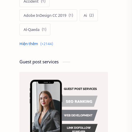
Accident
Adobe InDesign CC 2019
Ai
Al-Qaeda
Alien
Alternative
Ambitious
America
Guest post services
Ảnh chế
Ảnh động vật
Ảnh hưởng đến website
Ảnh làm phông nền
Ảnh nền chuẩn HD
Ảnh nền đẹp