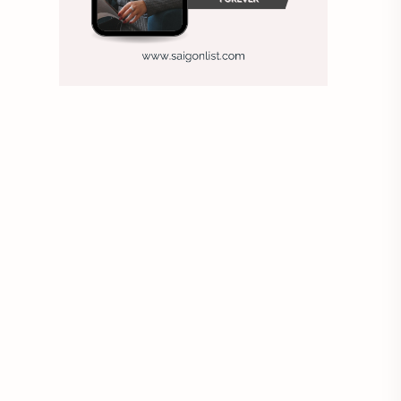
Ảnh nền sinh nhật
Ảnh treo tường
Animal
Ankle boots
Antarctic
Antibodies against Covid-19
Antiquarian
Antiviral antibodies
Áo bà ba
Áo bà ba hiện đại
Áo bà bầu
Áo bác sĩ
Áo bếp trưởng
áo công nhân
Áo crop top