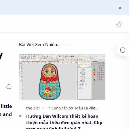
Bài Viết Xem Nhiều...
y
ittle
s and
Hướng Dẫn Wilcom thiết kế hoàn
thiện mẫu thêu đơn giản nhất, Clip
trọn quy trình full từ A-Z