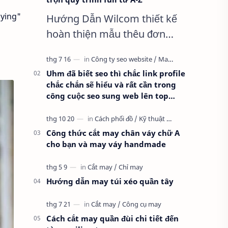
zying"
Hướng Dẫn Wilcom thiết kế
hoàn thiện mẫu thêu đơn
giản nhất, Clip trọn quy trình
full từ A-Z Dành cho anh em
Uhm đã biết seo thì chắc link profile
kỹ thuật mới vào nghề, clip
chắc chắn sẽ hiểu và rất cần trong
thực hành t…
công cuộc seo sung web lên top
google
Công thức cắt may chân váy chữ A
cho bạn và may váy handmade
Hướng dẫn may túi xéo quần tây
Cách cắt may quần đùi chi tiết đến