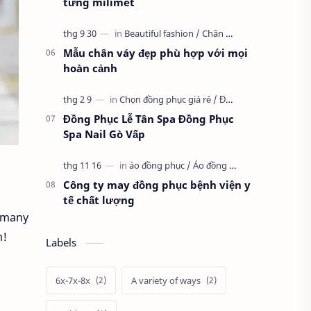
từng milimet
Mẫu chân váy đẹp phù hợp với mọi
hoàn cảnh
Đồng Phục Lễ Tân Spa Đồng Phục
Spa Nail Gò Vấp
Công ty may đồng phục bệnh viện y
tế chất lượng
f many
m!
Labels
6x-7x-8x
A variety of ways