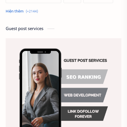
Alien
Alternative
Ambitious
America
Ảnh chế
Ảnh động vật
Guest post services
Ảnh hưởng đến website
Ảnh làm phông nền
Ảnh nền chuẩn HD
Ảnh nền đẹp
Ảnh nền sinh nhật
Ảnh treo tường
Animal
Ankle boots
Antarctic
Antibodies against Covid-19
Antiquarian
Antiviral antibodies
Áo bà ba
Áo bà ba hiện đại
Áo bà bầu
Áo bác sĩ