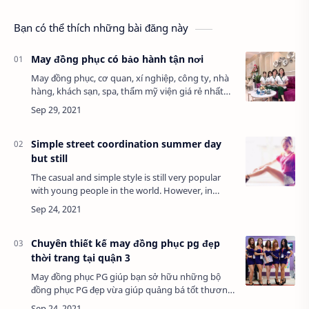
Bạn có thể thích những bài đăng này
May đồng phục có bảo hành tận nơi
May đồng phục, cơ quan, xí nghiệp, công ty, nhà
hàng, khách sạn, spa, thẩm mỹ viện giá rẻ nhất
tại Gò Vấp, TpHCM. May theo yêu cầu đơn hàng,
nhận gia công thêu, in, tên, logo công …
Simple street coordination summer day
but still
The casual and simple style is still very popular
with young people in the world. However, in
order to create a little more style for her ombre
dress, this girl chose an interestin…
Chuyên thiết kế may đồng phục pg đẹp
thời trang tại quận 3
May đồng phục PG giúp bạn sở hữu những bộ
đồng phục PG đẹp vừa giúp quảng bá tốt thương
hiệu lại tiết kiệm chi phí. Công ty may đồng phục