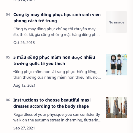
ritynews.com có rất nhiều mẫu mã đồng phục…
Công ty may đồng phục học sinh sinh viên
phong cách trẻ trung
Công ty may đồng phục chúng tôi chuyên may
đo, thiết kế, gia công những mặt hàng đồng phục,
trong đó đồng phục học trò - sinh viên phong
cách trẻ trung. Nếu bạn sở hữu nhu cầu…
5 mẫu đồng phục mầm non được nhiều
trường quốc tế yêu thích
Đồng phục mầm non là trang phục thiêng liêng,
thân thương của những mầm non thiếu nhi, nó
vừa là biểu tượng cho nét đẹp trong sáng tuổi
thơ cắp sách tới trường. Hãy cùng MẪULẠ tìm …
Instructions to choose beautiful maxi
dresses according to the body shape
Regardless of your physique, you can confidently
walk on the autumn street in charming, fluttering
and sweet maxi dresses. Summer has completely
left, now, filled with a place wher…