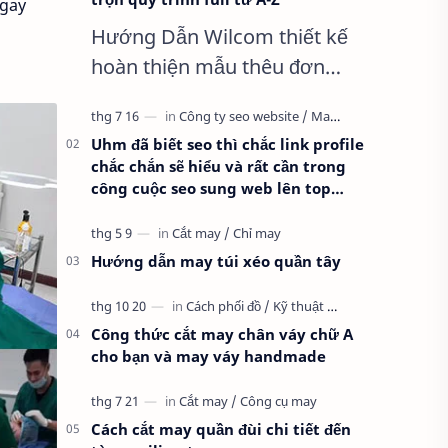
ngay
Hướng Dẫn Wilcom thiết kế
hoàn thiện mẫu thêu đơn
giản nhất, Clip trọn quy trình
full từ A-Z Dành cho anh em
Uhm đã biết seo thì chắc link profile
kỹ thuật mới vào nghề, clip
chắc chắn sẽ hiểu và rất cần trong
thực hành t…
công cuộc seo sung web lên top
google
Hướng dẫn may túi xéo quần tây
Công thức cắt may chân váy chữ A
cho bạn và may váy handmade
Cách cắt may quần đùi chi tiết đến