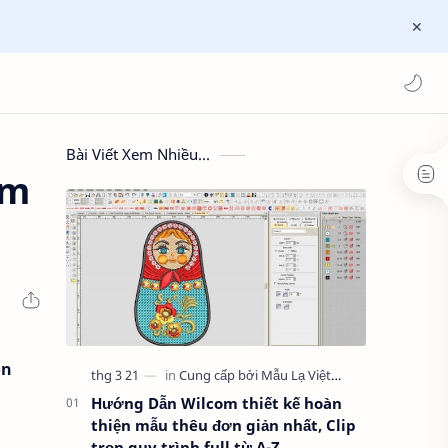
Bài Viết Xem Nhiều...
àm
òn
Hướng Dẫn Wilcom thiết kế hoàn
thiện mẫu thêu đơn giản nhất, Clip
trọn quy trình full từ A-Z