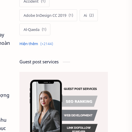
Accident
Adobe InDesign CC 2019
Ai
Al-Qaeda
ay
 hoàn
Alien
Alternative
Ambitious
America
Guest post services
Ảnh chế
Ảnh động vật
Ảnh hưởng đến website
ượng
Ảnh làm phông nền
Ảnh nền chuẩn HD
nhu
hục
Ảnh nền đẹp