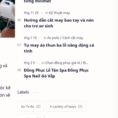
từng milimet
Hướng dẫn cắt may bao tay và nón
cho trẻ sơ sinh
Tự may áo thun ba lỗ năng động cá
tính
g và
Đồng Phục Lễ Tân Spa Đồng Phục
Spa Nail Gò Vấp
róc kể
Labels
tin về
6x-7x-8x
A variety of ways