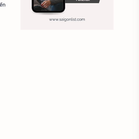
iển
Ảnh nền sinh nhật
Ảnh treo tường
Animal
Ankle boots
Antarctic
Antibodies against Covid-19
Antiquarian
Antiviral antibodies
Áo bà ba
Áo bà ba hiện đại
Áo bà bầu
Áo bác sĩ
Áo bếp trưởng
áo công nhân
Áo crop top