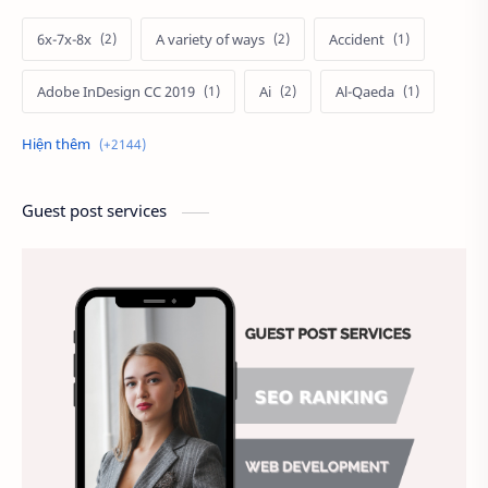
6x-7x-8x
A variety of ways
Accident
Adobe InDesign CC 2019
Ai
Al-Qaeda
Alien
Alternative
Ambitious
America
Ảnh chế
Ảnh động vật
Guest post services
Ảnh hưởng đến website
Ảnh làm phông nền
Ảnh nền chuẩn HD
Ảnh nền đẹp
Ảnh nền sinh nhật
Ảnh treo tường
Animal
Ankle boots
Antarctic
Antibodies against Covid-19
Antiquarian