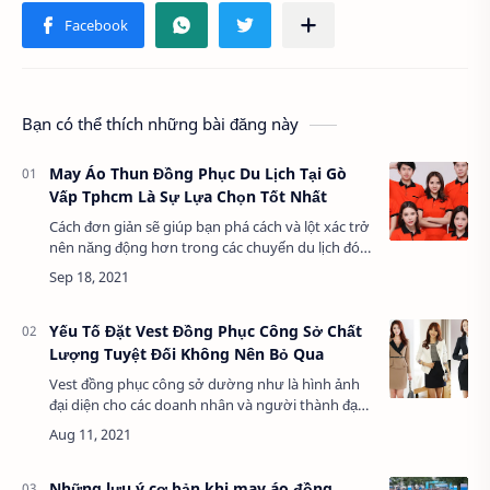
Bạn có thể thích những bài đăng này
May Áo Thun Đồng Phục Du Lịch Tại Gò
Vấp Tphcm Là Sự Lựa Chọn Tốt Nhất
Cách đơn giản sẽ giúp bạn phá cách và lột xác trở
nên năng động hơn trong các chuyến du lịch đó
là thay đổi trang phục bạn mặc. Đặc biệt là một
chiếc áo thun đồng phục du lịch…
Yếu Tố Đặt Vest Đồng Phục Công Sở Chất
Lượng Tuyệt Đối Không Nên Bỏ Qua
Vest đồng phục công sở dường như là hình ảnh
đại diện cho các doanh nhân và người thành đạt
trong Xã hội hoặc được dùng trong những dịp sự
kiện trọng đại như đám cưới, đám hỏi,…&nb…
Những lưu ý cơ bản khi may áo đồng