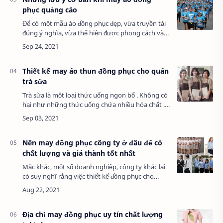
phục quảng cáo
Để có một mẫu áo đồng phục đẹp, vừa truyền tải
đúng ý nghĩa, vừa thể hiện được phong cách và
cá tính riêng của tập thể lớp là một thách thức rất
lớn đối với Teen nhà mình.Bởi ngay …
Thiết kế may áo thun đồng phục cho quán
trà sữa
Trà sữa là một loại thức uống ngon bổ . Không có
hại như những thức uống chứa nhiều hóa chất .
Nên nhận được sự ủng hộ khá đông đảo của giới
trẻ.Cơn sốt …
Nên may đồng phục công ty ở đâu để có
chất lượng và giá thành tốt nhất
Mặc khác, một số doanh nghiệp, công ty khác lại
có suy nghĩ rằng việc thiết kế đồng phục cho
công ty là tốn kém và thật sự không cần
thiết? Thậm chí là những bộ đồng phục công…
Địa chỉ may đồng phục uy tín chất lượng