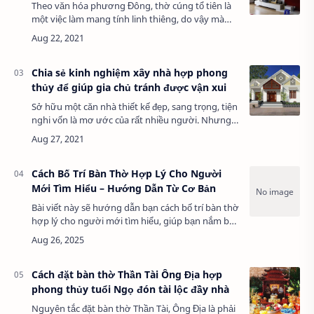
Theo văn hóa phương Đông, thờ cúng tổ tiên là
một việc làm mang tính linh thiêng, do vậy mà
bàn thờ lúc nào cũng được đặt ở nơi trang trọng
nhất trong nhà...Tuy nhiên, đặt bàn thờ …
Chia sẻ kinh nghiệm xây nhà hợp phong
thủy để giúp gia chủ tránh được vận xui
Sở hữu một căn nhà thiết kế đẹp, sang trọng, tiện
nghi vốn là mơ ước của rất nhiều người. Nhưng
việc xây nhà không chỉ đáp ứng các tiêu chí về
mặt thẩm mỹ, tính tiện dụng mà còn ph…
Cách Bố Trí Bàn Thờ Hợp Lý Cho Người
Mới Tìm Hiểu – Hướng Dẫn Từ Cơ Bản
Bài viết này sẽ hướng dẫn bạn cách bố trí bàn thờ
hợp lý cho người mới tìm hiểu, giúp bạn nắm bắt
các nguyên tắc cơ bản để tạo nên không gian thờ
cúng trang nghiêm, hợp phong thủy …
Cách đặt bàn thờ Thần Tài Ông Địa hợp
phong thủy tuổi Ngọ đón tài lộc đầy nhà
Nguyên tắc đặt bàn thờ Thần Tài, Ông Địa là phải