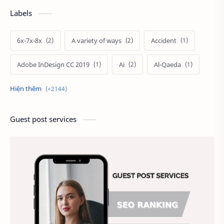
Labels
6x-7x-8x
A variety of ways
Accident
Adobe InDesign CC 2019
Ai
Al-Qaeda
Alien
Alternative
Ambitious
America
Ảnh chế
Ảnh động vật
Guest post services
Ảnh hưởng đến website
Ảnh làm phông nền
Ảnh nền chuẩn HD
Ảnh nền đẹp
Ảnh nền sinh nhật
Ảnh treo tường
Animal
Ankle boots
Antarctic