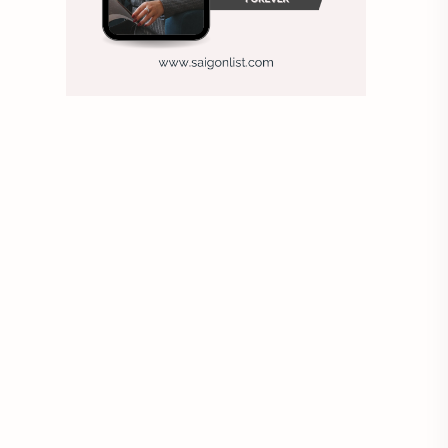
Ảnh nền sinh nhật
Ảnh treo tường
Animal
Ankle boots
Antarctic
Antibodies against Covid-19
Antiquarian
Antiviral antibodies
Áo bà ba
Áo bà ba hiện đại
Áo bà bầu
Áo bác sĩ
Áo bếp trưởng
áo công nhân
Áo crop top