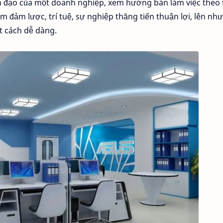
nh đạo của một doanh nghiệp, xem hướng bàn làm việc theo 
m đảm lược, trí tuệ, sự nghiệp thăng tiến thuận lợi, lên như
t cách dễ dàng.