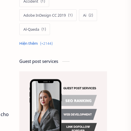
Accident
Adobe InDesign CC 2019
Ai
Al-Qaeda
Alien
Alternative
Ambitious
America
Guest post services
Ảnh chế
Ảnh động vật
Ảnh hưởng đến website
Ảnh làm phông nền
Ảnh nền chuẩn HD
 cho
Ảnh nền đẹp