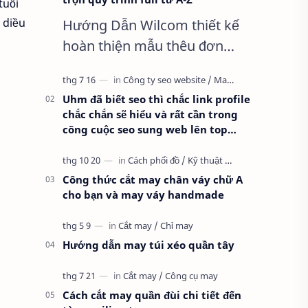
tuổi
 diều
Hướng Dẫn Wilcom thiết kế
hoàn thiện mẫu thêu đơn
giản nhất, Clip trọn quy trình
full từ A-Z Dành cho anh em
Uhm đã biết seo thì chắc link profile
kỹ thuật mới vào nghề, clip
chắc chắn sẽ hiểu và rất cần trong
thực hành t…
công cuộc seo sung web lên top
google
Công thức cắt may chân váy chữ A
cho bạn và may váy handmade
Hướng dẫn may túi xéo quần tây
Cách cắt may quần đùi chi tiết đến