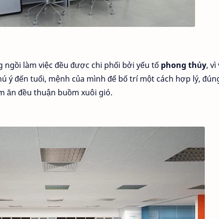
g ngồi làm việc đều được chi phối bởi yếu tố
phong thủy
, vì
hú ý đến tuổi, mệnh của mình để bố trí một cách hợp lý, đún
àm ăn đều thuận buồm xuôi gió.