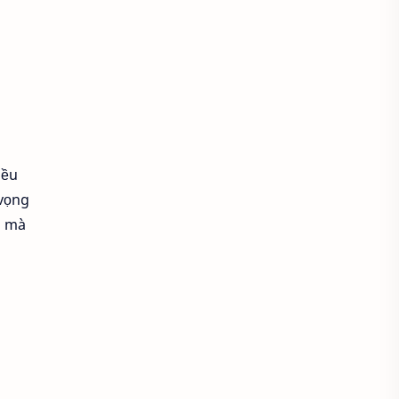
Áo khoác đẹp
Áo khoác thời trang
Áo khoác thun
áo kiểu hàn quốc
iều
áo kiểu thời trang
 vọng
Áo lam lễ chùa
Áo lao động
u mà
Áo mầm non
Áo mầm non đẹp
Áo mùa đông
Áo nâu đi chùa
Áo phật tử
Áo polo
Áo sơ mi
Áo sơ mi caro