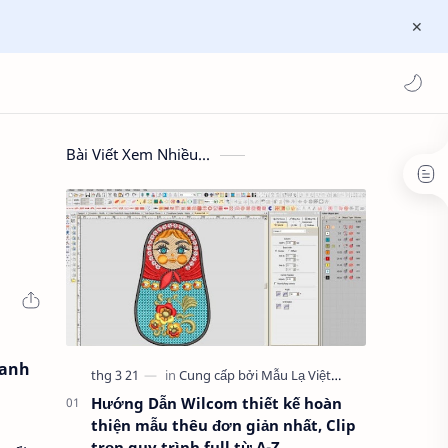
Bài Viết Xem Nhiều...
oanh
Hướng Dẫn Wilcom thiết kế hoàn
thiện mẫu thêu đơn giản nhất, Clip
trọn quy trình full từ A-Z