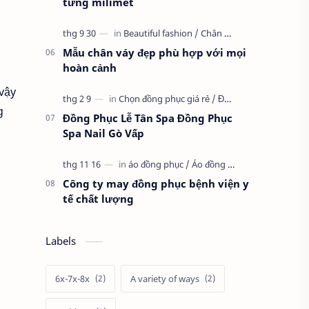
từng milimet
Mẫu chân váy đẹp phù hợp với mọi
hoàn cảnh
 vậy
g
Đồng Phục Lễ Tân Spa Đồng Phục
Spa Nail Gò Vấp
Công ty may đồng phục bệnh viện y
tế chất lượng
Labels
6x-7x-8x
A variety of ways