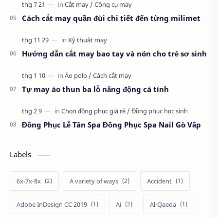
Cách cắt may quần đùi chi tiết đến từng milimet
Hướng dẫn cắt may bao tay và nón cho trẻ sơ sinh
Tự may áo thun ba lỗ năng động cá tính
Đồng Phục Lễ Tân Spa Đồng Phục Spa Nail Gò Vấp
Labels
6x-7x-8x
A variety of ways
Accident
Adobe InDesign CC 2019
Ai
Al-Qaeda