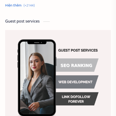
Alien
Alternative
Ambitious
America
Ảnh chế
Ảnh động vật
Guest post services
Ảnh hưởng đến website
Ảnh làm phông nền
Ảnh nền chuẩn HD
Ảnh nền đẹp
Ảnh nền sinh nhật
Ảnh treo tường
Animal
Ankle boots
Antarctic
Antibodies against Covid-19
Antiquarian
Antiviral antibodies
Áo bà ba
Áo bà ba hiện đại
Áo bà bầu
Áo bác sĩ