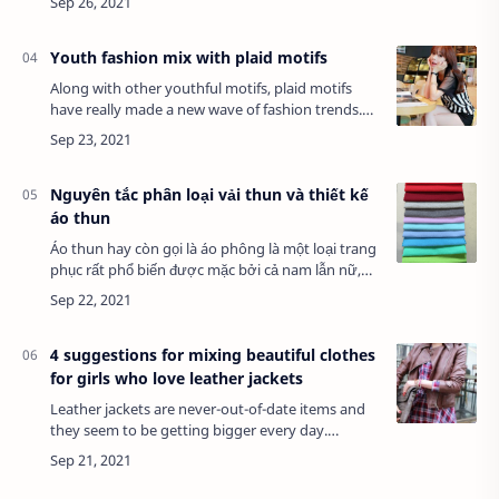
application is flexible, this mix can…
Youth fashion mix with plaid motifs
Along with other youthful motifs, plaid motifs
have really made a new wave of fashion trends.
But as soon as it reached the peak of popularity,
striped outfits began to appear with…
Nguyên tắc phân loại vải thun và thiết kế
áo thun
Áo thun hay còn gọi là áo phông là một loại trang
phục rất phổ biến được mặc bởi cả nam lẫn nữ,
tiếng anh của áo thun là T – shirt tức là loại áo có
hình chữ T, đây là cách gọi the…
4 suggestions for mixing beautiful clothes
for girls who love leather jackets
Leather jackets are never-out-of-date items and
they seem to be getting bigger every day.
Fashion season this year, fashion forums have
seen a comeback of leather jackets of all sh…