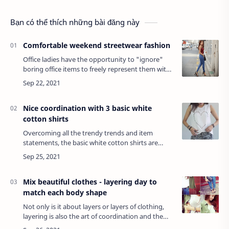
Bạn có thể thích những bài đăng này
Comfortable weekend streetwear fashion
Office ladies have the opportunity to "ignore"
boring office items to freely represent them with
cool and fashionable dresses. In it, there must be
a 2-wire shirt and a tanktop - 2…
Nice coordination with 3 basic white
cotton shirts
Overcoming all the trendy trends and item
statements, the basic white cotton shirts are
always at the top of the items with the most
flexible mix & match capabilities.Already a…
Mix beautiful clothes - layering day to
match each body shape
Not only is it about layers or layers of clothing,
layering is also the art of coordination and the
creativity of each person. If you know the