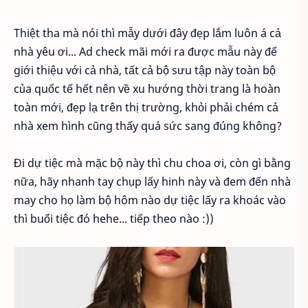
Thiệt tha mà nói thì mẫy dưới đây đẹp lắm luôn á cả
nhà yêu ơi... Ad check mãi mới ra được mẫu này để
giới thiệu với cả nhà, tất cả bộ sưu tập này toàn bộ
của quốc tế hết nên về xu hướng thời trang là hoàn
toàn mới, đẹp lạ trên thị trường, khỏi phải chém cả
nhà xem hình cũng thấy quá sức sang đúng không?
Đi dự tiệc mà mặc bộ này thì chu choa ơi, còn gì bằng
nữa, hãy nhanh tay chụp lấy hinh này và đem đến nhà
may cho họ làm bộ hôm nào dự tiệc lấy ra khoác vào
thì buổi tiệc đó hehe... tiếp theo nào :))