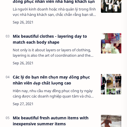
đồng phục nhân viên nhà hàng khách sạn
Là người kinh doanh hoặc nhà quản lý trong lĩnh
vực nhà hàng khách sạn, chắc chắn rằng bạn sẽ
dễ nhận ra đồng phục có vai trò rất quan trọng
trong việc xây dựng và quảng bá thương …
Mix beautiful clothes - layering day to
match each body shape
Not only is it about layers or layers of clothing,
layering is also the art of coordination and the
creativity of each person. If you know the
application is flexible, this mix can…
Các lý do bạn nên chọn may đồng phục
nhân viên đẹp chất lượng cao
Hiện nay, nhu cầu may đồng phục công ty ngày
càng được các doanh nghiệp quan tâm và chú
trọng. Dù các doanh nghiệp lớn hay nhỏ thì đồng
phục đều mang lại những ý nghĩa vô cùng to l…
Mix beautiful fresh autumn items with
inexpensive summer items