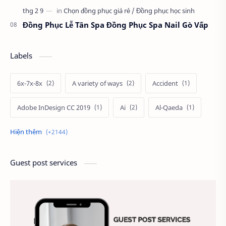
Đồng Phục Lễ Tân Spa Đồng Phục Spa Nail Gò Vấp
Labels
6x-7x-8x
A variety of ways
Accident
Adobe InDesign CC 2019
Ai
Al-Qaeda
Alien
Alternative
Ambitious
America
Ảnh chế
Ảnh động vật
Guest post services
Ảnh hưởng đến website
Ảnh làm phông nền
Ảnh nền chuẩn HD
Ảnh nền đẹp