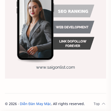
Ảnh nền sinh nhật
Ảnh treo tường
Animal
Ankle boots
Antarctic
Antibodies against Covid-19
Antiquarian
Antiviral antibodies
Áo bà ba
Áo bà ba hiện đại
Áo bà bầu
Áo bác sĩ
Áo bếp trưởng
áo công nhân
Áo crop top
Áo croptop
Áo dài cách tân
Áo dài thanh lịch
Áo dài trắng
Áo dài truyền thống
Áo dài Việt Nam
©
2026
‧
Diễn Đàn May Mặc
. All rights reserved.
Áo dầm đẹp
Áo đầu bếp
Áo đi chùa