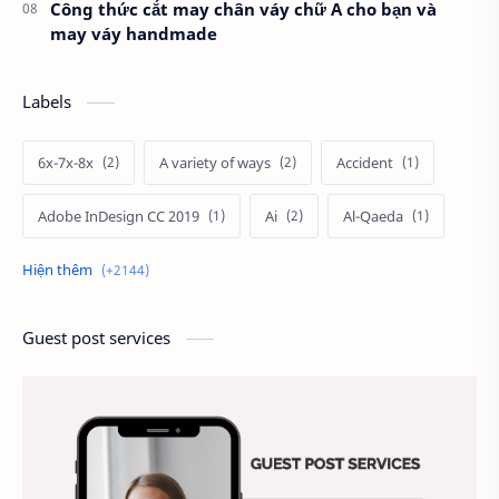
Công thức cắt may chân váy chữ A cho bạn và
may váy handmade
Labels
6x-7x-8x
A variety of ways
Accident
Adobe InDesign CC 2019
Ai
Al-Qaeda
Alien
Alternative
Ambitious
America
Ảnh chế
Ảnh động vật
Guest post services
Ảnh hưởng đến website
Ảnh làm phông nền
Ảnh nền chuẩn HD
Ảnh nền đẹp
Ảnh nền sinh nhật
Ảnh treo tường