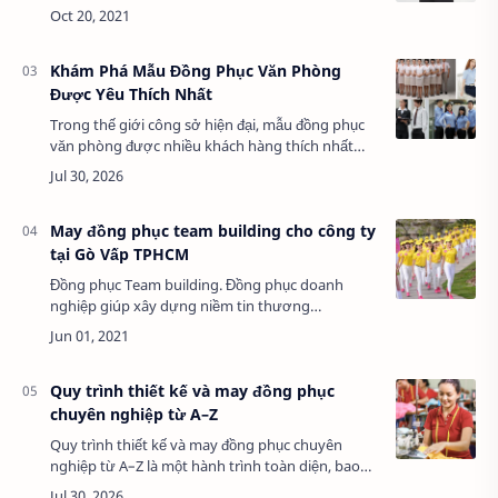
minh bạch về giá may gia công; giá vải để có thể
so sánh với giá thành tại các cở sở, công ty…
Khám Phá Mẫu Đồng Phục Văn Phòng
Được Yêu Thích Nhất
Trong thế giới công sở hiện đại, mẫu đồng phục
văn phòng được nhiều khách hàng thích nhất
không chỉ là trang phục hàng ngày mà còn là
công cụ quan trọng giúp doanh nghiệp thể hiệ…
May đồng phục team building cho công ty
tại Gò Vấp TPHCM
Đồng phục Team building. Đồng phục doanh
nghiệp giúp xây dựng niềm tin thương
hiệu...!Với dịch vụ May đồng phục team building
cho công ty của MAULA luôn được khách hàng
tin tưởng v…
Quy trình thiết kế và may đồng phục
chuyên nghiệp từ A–Z
Quy trình thiết kế và may đồng phục chuyên
nghiệp từ A–Z là một hành trình toàn diện, bao
gồm các bước từ ý tưởng ban đầu đến sản phẩm