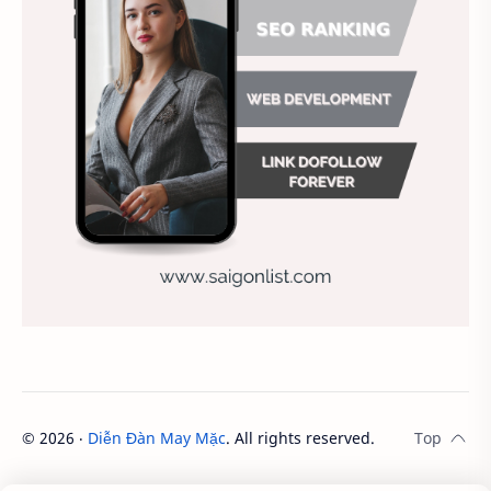
Animal
Ankle boots
Antarctic
Antibodies against Covid-19
Antiquarian
Antiviral antibodies
Áo bà ba
Áo bà ba hiện đại
Áo bà bầu
Áo bác sĩ
Áo bếp trưởng
áo công nhân
Áo crop top
Áo croptop
Áo dài cách tân
Áo dài thanh lịch
Áo dài trắng
Áo dài truyền thống
Áo dài Việt Nam
©
2026
‧
Diễn Đàn May Mặc
. All rights reserved.
Áo dầm đẹp
Áo đầu bếp
Áo đi chùa