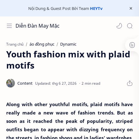
Nội Dung & Guest Post Bởi Team
HEYTv
Diễn Đàn May Mặc
áo đồng phục
Dynamic
Trang chủ
Youth fashion mix with plaid
motifs
2 min read
Along with other youthful motifs, plaid motifs have
really made a new wave of fashion trends. But as
soon as it reached the peak of popularity, striped
outfits began to appear with dizzying frequency on
the streets, in fashion shops and in ladies' wardrobes,