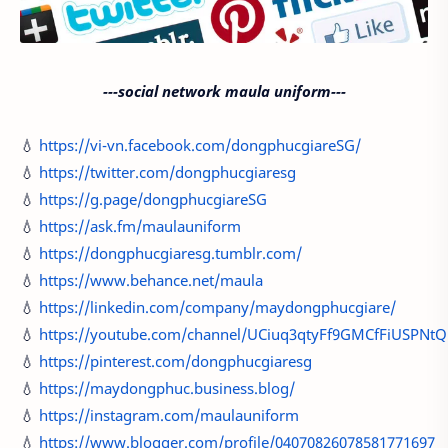
---social network maula uniform---
💧
https://vi-vn.facebook.com/dongphucgiareSG/
💧
https://twitter.com/dongphucgiaresg
💧
https://g.page/dongphucgiareSG
💧
https://ask.fm/maulauniform
💧
https://dongphucgiaresg.tumblr.com/
💧
https://www.behance.net/maula
💧
https://linkedin.com/company/maydongphucgiare/
💧
https://youtube.com/channel/UCiuq3qtyFf9GMCfFiUSPNtQ
💧
https://pinterest.com/dongphucgiaresg
💧
https://maydongphuc.business.blog/
💧
https://instagram.com/maulauniform
💧
https://www.blogger.com/profile/04070826078581771697