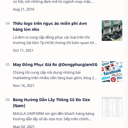
cơ hội, với những đam mê từ ngành may mặc
trong quá trình đi làm việc cho các công ty may
mặc trong nước cũng như nước ngoài.&n…
Thêu logo trên ngực áo miễn phí đơn
hàng lớn nhỏ
Là đơn vị cung cấp đồng phục các loại trên thị
trường Sài Gòn Tp.HCM chúng tôi luôn quan tới
những vấn đê dù là nhỏ nhất của khách hàng.
Ngoài những chiếc áo qu…
May Đồng Phục Giá Rẻ @DongphucgiareSG
Chúng tôi cung cấp nội dung những bài
marketing trên nhiều nền tảng bao gôm, blog 2.0
mạng xã hội trong nước, nước ngoài và nhiều
dịch vụ cung cấp nội dung có phí cũng như miễn
phí…
Bảng Hướng Dẫn Lấy Thông Số Đo Size
(Nam)
MAULA UNIFORM xin gửi đến khách hàng bảng
hướng dẫn lấy số đo size trực tiếp trên chính
người cần may đồng phục...Để tiện hơn trong