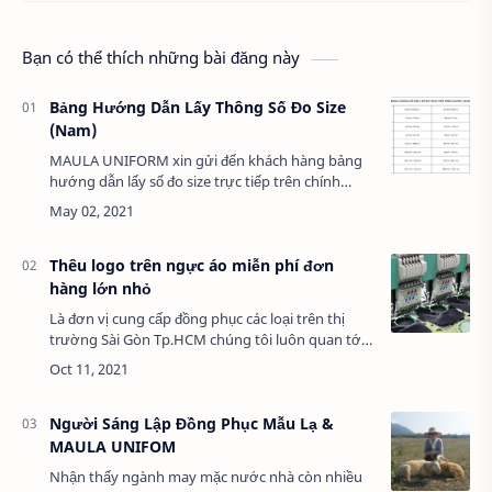
Bạn có thể thích những bài đăng này
Bảng Hướng Dẫn Lấy Thông Số Đo Size
(Nam)
MAULA UNIFORM xin gửi đến khách hàng bảng
hướng dẫn lấy số đo size trực tiếp trên chính
người cần may đồng phục...Để tiện hơn trong
quá trình đo size của khách hàng cần may đồ…
Thêu logo trên ngực áo miễn phí đơn
hàng lớn nhỏ
Là đơn vị cung cấp đồng phục các loại trên thị
trường Sài Gòn Tp.HCM chúng tôi luôn quan tới
những vấn đê dù là nhỏ nhất của khách hàng.
Ngoài những chiếc áo qu…
Người Sáng Lập Đồng Phục Mẫu Lạ &
MAULA UNIFOM
Nhận thấy ngành may mặc nước nhà còn nhiều