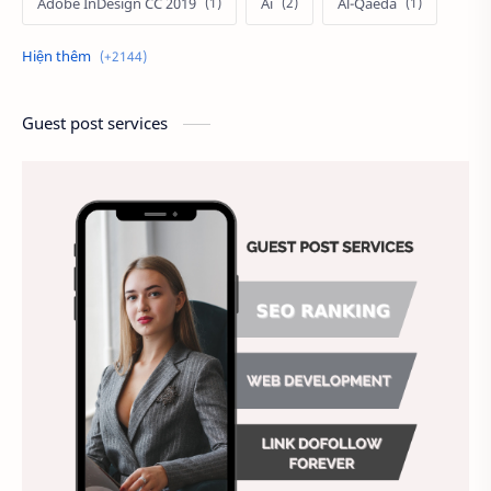
Adobe InDesign CC 2019
Ai
Al-Qaeda
Alien
Alternative
Ambitious
America
Ảnh chế
Ảnh động vật
Guest post services
Ảnh hưởng đến website
Ảnh làm phông nền
Ảnh nền chuẩn HD
Ảnh nền đẹp
Ảnh nền sinh nhật
Ảnh treo tường
Animal
Ankle boots
Antarctic
Antibodies against Covid-19
Antiquarian
Antiviral antibodies
Áo bà ba
Áo bà ba hiện đại
Áo bà bầu
Áo bác sĩ