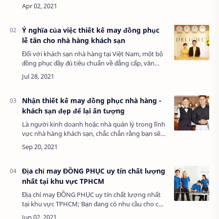
trang. Chúng tôi luôn hiểu rõ vấn đề này của
khách hàng nên lựa chọn mẫu cho mỗi…
Ý nghĩa của việc thiết kế may đồng phục
lễ tân cho nhà hàng khách sạn
Đối với khách sạn nhà hàng tại Việt Nam, một bộ
đồng phục đầy đủ tiêu chuẩn về đẳng cấp, văn
hóa và tính thẩm mỹ dành cho bộ phận lễ tân
không thể bỏ qua, đó là những chiếc áo dài.…
Nhận thiết kế may đồng phục nhà hàng -
khách sạn đẹp để lại ấn tượng
Là người kinh doanh hoặc nhà quản lý trong lĩnh
vực nhà hàng khách sạn, chắc chắn rằng bạn sẽ
dễ nhận ra đồng phục có vai trò rất quan trọng
trong việc xây dựng và quảng bá thương …
Địa chỉ may ĐỒNG PHỤC uy tín chất lượng
nhất tại khu vực TPHCM
Địa chỉ may ĐỒNG PHỤC uy tín chất lượng nhất
tại khu vực TPHCM; Bạn đang có nhu cầu cho cơ
sở spa, công ty thẩm mỹ viện của mình, đồng