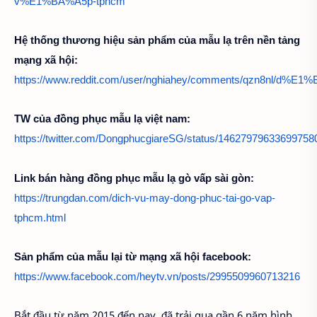
v%E1%BA%A5p-tphcm
H
ệ thống thương hiệu sản phẩm của mẫu lạ trên nền tảng 
mạng xã hội: 
https://www.reddit.com/user/nghiahey/comments/qz
TW c
ủa đồng phục mẫu lạ việt nam:
https://twitter.com/DongphucgiareSG/status/14627979633699758
Link b
án hàng đồng phục mẫu lạ gò vấp sài gòn: 
https://trungdan.com/dich-vu-may-dong-phuc-tai-go-vap-
tphcm.html
S
ản phẩm của mẫu lại từ mạng xã hội facebook: 
https://www.facebook.com/heytv.vn/posts/2995509960713216
Bắt đầu từ năm 2015 đến nay, đã trải qua gần 6 năm hình