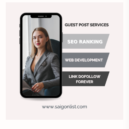
Ảnh hưởng đến website
Ảnh làm phông nền
Ảnh nền chuẩn HD
Ảnh nền đẹp
Ảnh nền sinh nhật
Ảnh treo tường
Animal
Ankle boots
Antarctic
Antibodies against Covid-19
Antiquarian
Antiviral antibodies
Áo bà ba
Áo bà ba hiện đại
Áo bà bầu
Áo bác sĩ
Áo bếp trưởng
áo công nhân
Áo crop top
Áo croptop
Áo dài cách tân
Áo dài thanh lịch
Áo dài trắng