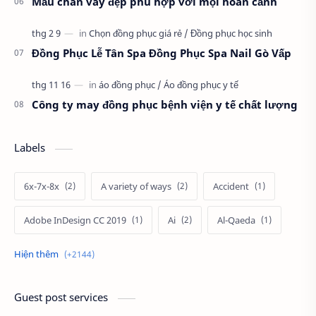
Mẫu chân váy đẹp phù hợp với mọi hoàn cảnh
Đồng Phục Lễ Tân Spa Đồng Phục Spa Nail Gò Vấp
Công ty may đồng phục bệnh viện y tế chất lượng
Labels
6x-7x-8x
A variety of ways
Accident
Adobe InDesign CC 2019
Ai
Al-Qaeda
Alien
Alternative
Ambitious
America
Ảnh chế
Ảnh động vật
Guest post services