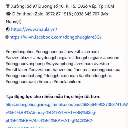
👘 Xưởng: Số 97 Đường số 10, P. 15, Q.Gò Vấp, Tp.HCM
☎ Điện thoại; Zalo: 0972 87 1518 ; 0938.545.707 (Ms
Nguyệt)
🌏
https://www.maula.vn/
🌐
https://vi-vn.facebook.com/dongphucgiareSG/
#maydongphuc #dongphucspa #aovestblazernam 
#aovestblazer #maydongphucgiare #dongphucgiare #aosomi 
#dongphucvanphong #vayvanphong #vestnam #vestnu 
#vestblazer #aovestnam #aovestnu #aospa #aodongphucspa 
#dongphucnhahang #dongphucquanan #aothundongphuc 
#dongphucmaula #maula #maulauniform
T
ạo động lực cho nhiều mẫu thực hiện tốt hơn: 
https://dongphucgiaresg.tumblr.com/post/6685646908735324
v%E1%BB%A5-may-%C4%91%E1%BB%93ng-
ph%E1%BB%A5c-t%E1%BA%A1i-g%C3%B2-