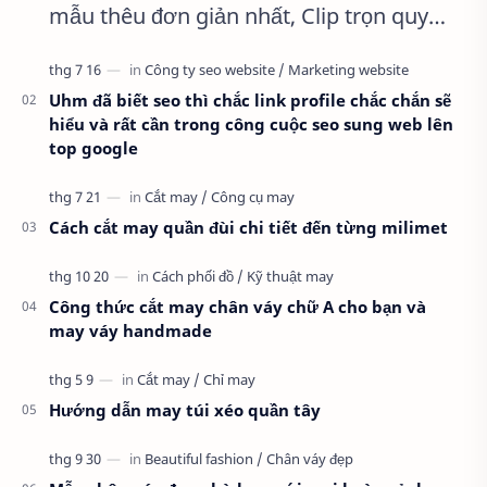
mẫu thêu đơn giản nhất, Clip trọn quy
trình full từ A-Z Dành cho anh em kỹ
thuật mới vào nghề, clip thực hành t…
Uhm đã biết seo thì chắc link profile chắc chắn sẽ
hiểu và rất cần trong công cuộc seo sung web lên
top google
Cách cắt may quần đùi chi tiết đến từng milimet
Công thức cắt may chân váy chữ A cho bạn và
may váy handmade
Hướng dẫn may túi xéo quần tây