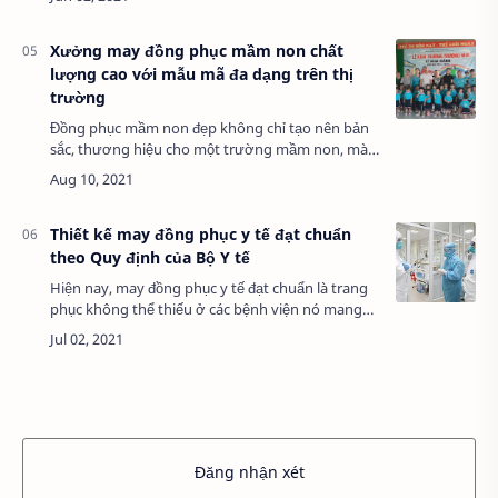
phục trong trung tâm thương mại? Bạn đang
cần…
Xưởng may đồng phục mầm non chất
lượng cao với mẫu mã đa dạng trên thị
trường
Đồng phục mầm non đẹp không chỉ tạo nên bản
sắc, thương hiệu cho một trường mầm non, mà
hơn thế nữa nó còn mang tính giáo dục rất cao,
tạo ra thói quen nề nếp sinh hoạt cho các…
Thiết kế may đồng phục y tế đạt chuẩn
theo Quy định của Bộ Y tế
Hiện nay, may đồng phục y tế đạt chuẩn là trang
phục không thể thiếu ở các bệnh viện nó mang
đến phong cách chuyên nghiệp cho các bác sĩ, y
tá tạo nên sự tin tưởng cho bệ…
Đăng nhận xét