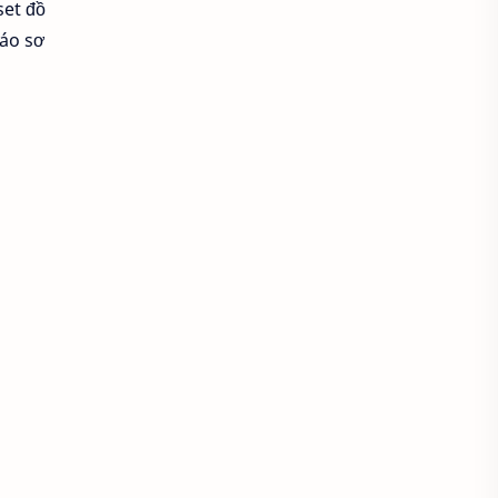
Áo khoác đẹp
set đồ
 áo sơ
Áo khoác thời trang
Áo khoác thun
áo kiểu hàn quốc
áo kiểu thời trang
Áo lam lễ chùa
Áo lao động
Áo mầm non
Áo mầm non đẹp
Áo mùa đông
Áo nâu đi chùa
Áo phật tử
Áo polo
Áo sơ mi
Áo sơ mi caro