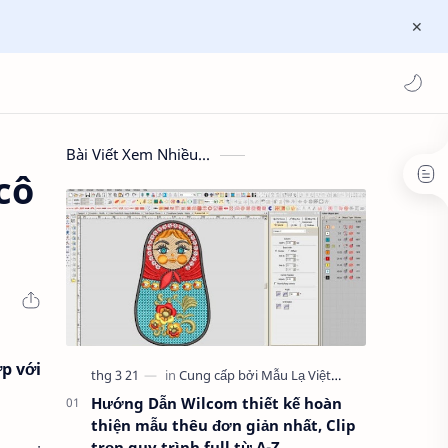
Bài Viết Xem Nhiều...
cô
ợp với
Hướng Dẫn Wilcom thiết kế hoàn
thiện mẫu thêu đơn giản nhất, Clip
trọn quy trình full từ A-Z