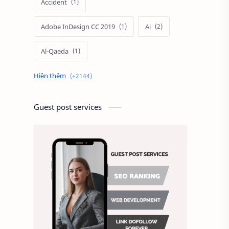
Accident
Adobe InDesign CC 2019
Ai
Al-Qaeda
Alien
Alternative
Ambitious
America
Guest post services
Ảnh chế
Ảnh động vật
Ảnh hưởng đến website
Ảnh làm phông nền
Ảnh nền chuẩn HD
Ảnh nền đẹp