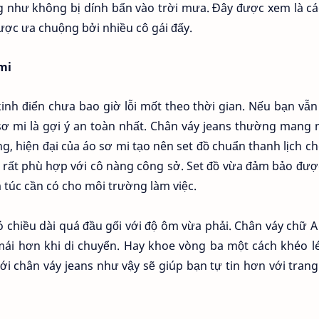
g như không bị dính bẩn vào trời mưa. Đây được xem là c
ược ưa chuộng bởi nhiều cô gái đấy.
mi
inh điển chưa bao giờ lỗi mốt theo thời gian. Nếu bạn vẫ
ì sơ mi là gợi ý an toàn nhất. Chân váy jeans thường mang 
ng, hiện đại của áo sơ mi tạo nên set đồ chuẩn thanh lịch c
y rất phù hợp với cô nàng công sở. Set đồ vừa đảm bảo đượ
 túc cần có cho môi trường làm việc.
 chiều dài quá đầu gối với độ ôm vừa phải. Chân váy chữ 
mái hơn khi di chuyển. Hay khoe vòng ba một cách khéo l
với chân váy jeans như vậy sẽ giúp bạn tự tin hơn với tran