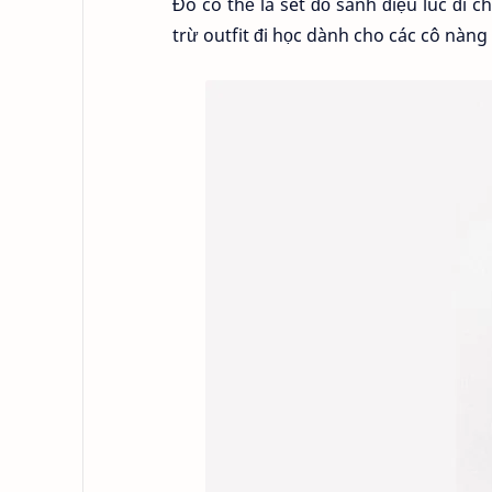
Đó có thể là set đồ sành điệu lúc đi 
trừ outfit đi học dành cho các cô nàn