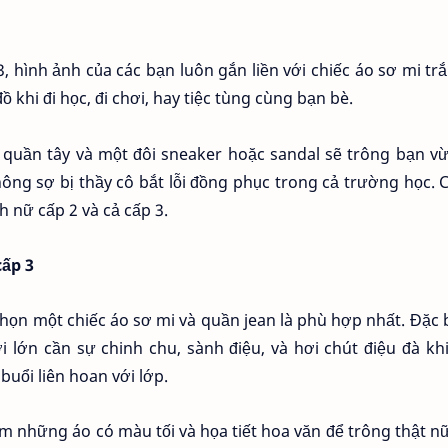
3, hình ảnh của các bạn luôn gắn liền với chiếc áo sơ mi tr
 khi đi học, đi chơi, hay tiệc tùng cùng bạn bè.
 quần tây và một đôi sneaker hoặc sandal sẽ trông bạn vừ
ông sợ bị thầy cô bắt lỗi đồng phục trong cả trường học. 
h nữ cấp 2 và cả cấp 3.
cấp 3
ọn một chiếc áo sơ mi và quần jean là phù hợp nhất. Đặc b
 lớn cần sự chinh chu, sành điệu, và hơi chút điệu đà khi
uổi liên hoan với lớp.
m những áo có màu tối và họa tiết hoa văn để trông thật nữ