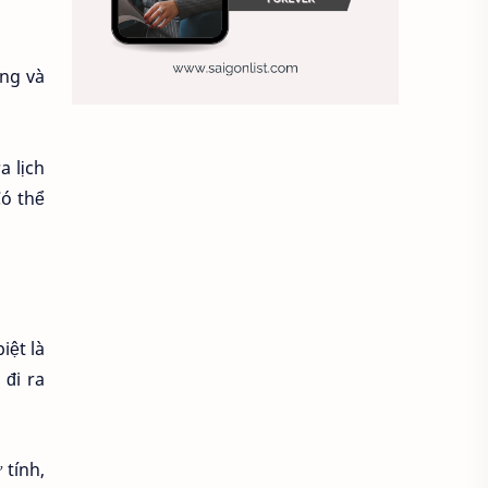
Ảnh nền sinh nhật
ắng và
Ảnh treo tường
Animal
Ankle boots
Antarctic
a lịch
Có thể
Antibodies against Covid-19
Antiquarian
Antiviral antibodies
Áo bà ba
iệt là
Áo bà ba hiện đại
Áo bà bầu
 đi ra
Áo bác sĩ
Áo bếp trưởng
áo công nhân
Áo crop top
 tính,