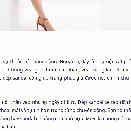
 sự thoải mái, năng động. Ngoài ra, đây là phụ kiện rất p
ài. Chúng vừa giúp tạo điểm nhấn, vừa mang lại nét mộc
ữa, dép sandal còn giúp trang phục giữ được nét chỉnh chu
cho đôi chân vào những ngày oi bức. Dép sandal sẽ tạo độ 
thoải mái và tự tin hơn trong từng chuyển động. Bạn có th
xuồng hay sandal đế bằng đều phù hợp. Miễn là chúng có m
của bạn.