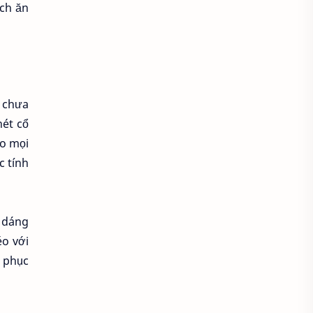
ách ăn
Áo croptop
Áo dài cách tân
Áo dài thanh lịch
Áo dài trắng
Áo dài truyền thống
n chưa
Áo dài Việt Nam
Áo dầm đẹp
nét cổ
ho mọi
Áo đầu bếp
Áo đi chùa
c tính
áo đồng phục
Áo đồng phục spa
A dáng
éo với
Áo đồng phục y tế
Áo gile len
g phục
Áo hoodie
Áo khoác blazer