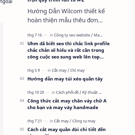
 ngoại
Hướng Dẫn Wilcom thiết kế
hoàn thiện mẫu thêu đơn
giản nhất, Clip trọn quy trình
full từ A-Z Dành cho anh em
Uhm đã biết seo thì chắc link profile
kỹ thuật mới vào nghề, clip
chắc chắn sẽ hiểu và rất cần trong
thực hành t…
công cuộc seo sung web lên top
google
Hướng dẫn may túi xéo quần tây
Công thức cắt may chân váy chữ A
cho bạn và may váy handmade
Cách cắt may quần đùi chi tiết đến