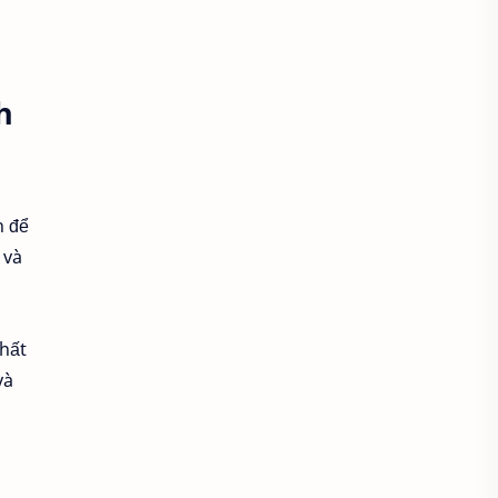
Áo thun nhóm
Áo thun nữ
Áo thun phối Jean
h
áo thun sát nách
Áo thun tay dài
Áo thun tay lỡ
h để
Áo thun tay ngắn
 và
Áo thun thời trang
áo thun tình nhân
chất
và
Áo thun trắng trơn
Áo thun trẻ em
Áo thun trơn
Áo thun văn phòng