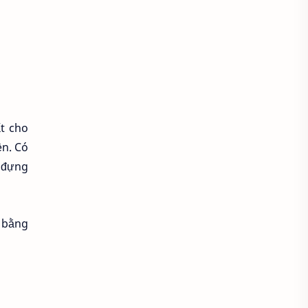
Áo sơ mi form rộng
Áo spa tmv
Áo thun
Áo thun bị xù lông
t cho
Áo thun cho người mập
ền. Có
Áo thun chống nắng
p đựng
Áo thun có cổ
Áo thun co lại
m bằng
Áo thun có mũ
Áo thun cổ chữ V
Áo thun cổ tim
Áo thun cổ tròn