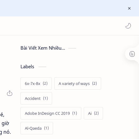
Bài Viết Xem Nhiều...
o
Labels
6x-7x-8x
A variety of ways
Accident
Adobe InDesign CC 2019
Ai
é,
 giờ
Al-Qaeda
g nó.