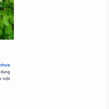
Áo dài Việt Nam
Áo dầm đẹp
Áo đầu bếp
Áo đi chùa
áo đồng phục
Áo đồng phục spa
Áo đồng phục y tế
Áo gile len
 nhựa
Áo hoodie
Áo khoác blazer
 dụng
Áo khoác đẹp
ư một
Áo khoác thời trang
Áo khoác thun