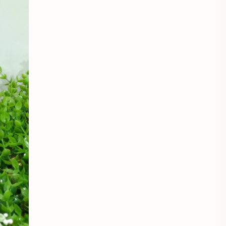
Antibodies against Covid-19
Antiquarian
Antiviral antibodies
Áo bà ba
Áo bà ba hiện đại
Áo bà bầu
Áo bác sĩ
Áo bếp trưởng
áo công nhân
Áo crop top
Áo croptop
Áo dài cách tân
Áo dài thanh lịch
Áo dài trắng
Áo dài truyền thống