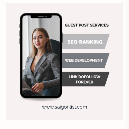
Ảnh hưởng đến website
Ảnh làm phông nền
Ảnh nền chuẩn HD
Ảnh nền đẹp
Ảnh nền sinh nhật
Ảnh treo tường
Animal
Ankle boots
Antarctic
Antibodies against Covid-19
Antiquarian
Antiviral antibodies
Áo bà ba
Áo bà ba hiện đại
Áo bà bầu
Áo bác sĩ
Áo bếp trưởng
áo công nhân
Áo crop top
Áo croptop
Áo dài cách tân
Áo dài thanh lịch
Áo dài trắng