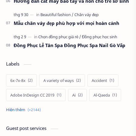
Hướng dẫn cắt may bao tay và nón cho trẻ sơ sinh
Mẫu chân váy đẹp phù hợp với mọi hoàn cảnh
Đồng Phục Lễ Tân Spa Đồng Phục Spa Nail Gò Vấp
Labels
6x-7x-8x
A variety of ways
Accident
Adobe InDesign CC 2019
Ai
Al-Qaeda
Alien
Alternative
Ambitious
America
Ảnh chế
Ảnh động vật
Guest post services