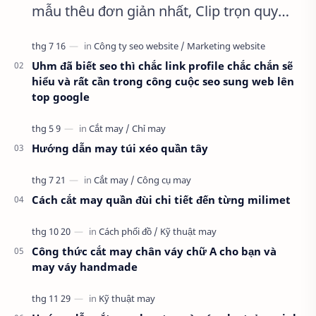
mẫu thêu đơn giản nhất, Clip trọn quy
trình full từ A-Z Dành cho anh em kỹ
thuật mới vào nghề, clip thực hành t…
Uhm đã biết seo thì chắc link profile chắc chắn sẽ
hiểu và rất cần trong công cuộc seo sung web lên
top google
Hướng dẫn may túi xéo quần tây
Cách cắt may quần đùi chi tiết đến từng milimet
Công thức cắt may chân váy chữ A cho bạn và
may váy handmade