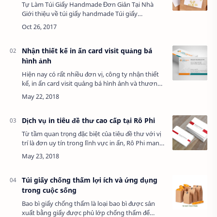
Tự Làm Túi Giấy Handmade Đơn Giản Tại Nhà
Giới thiệu về túi giấy handmade Túi giấy
handmade là món đồ thủ công được nhiều người
yêu thích vì vừa thân thiện với môi trường, vừa
thể …
Nhận thiết kế in ấn card visit quảng bá
hình ảnh
Hiện nay có rất nhiều đơn vị, công ty nhận thiết
kế, in ấn card visit quảng bá hình ảnh và thương
hiệu của mình trên các website, nhưng không
phải đơn vị nào cũng có kinh nghiệm tr…
Dịch vụ in tiêu đề thư cao cấp tại Rô Phi
Từ tầm quan trọng đặc biệt của tiêu đề thư với vị
trí là đơn uy tín trong lĩnh vực in ấn, Rô Phi mang
tới dịch vụ in tiêu đề thư cao cấp đáp ứng nhu cầu
cấp thiết của đông đảo…
Túi giấy chống thấm lợi ích và ứng dụng
trong cuộc sống
Bao bì giấy chống thấm là loại bao bì được sản
xuất bằng giấy được phủ lớp chống thấm để