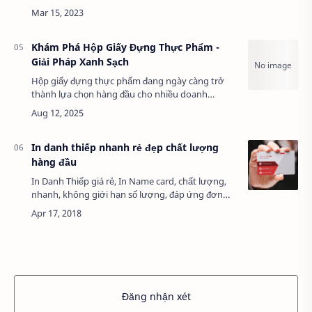
ngăn chặn sự thâm nhập của chất lỏng. Lớp
chống thấm thường được phủ bên trong bề mặt
…
Khám Phá Hộp Giấy Đựng Thực Phẩm -
Giải Pháp Xanh Sạch
Hộp giấy đựng thực phẩm đang ngày càng trở
thành lựa chọn hàng đầu cho nhiều doanh
nghiệp và hộ gia đình nhờ tính tiện lợi, thân thiện
với môi trường và khả năng bảo quản tốt. Với …
In danh thiếp nhanh rẻ đẹp chất lượng
hàng đầu
In Danh Thiếp giá rẻ, In Name card, chất lượng,
nhanh, không giới hạn số lượng, đáp ứng đơn
hàng gấp, Miễn Phí giao hàng, Miễn Phí thiết kế
file. Danh thiếp là loại thiếp nhỏ …
Đăng nhận xét