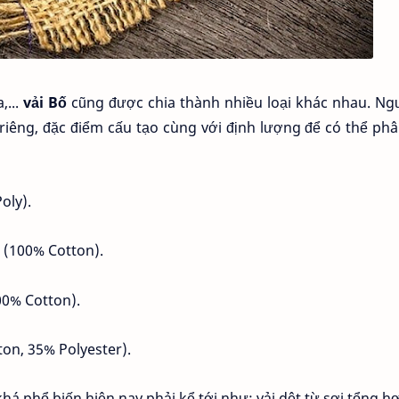
,...
vải Bố
cũng được chia thành nhiều loại khác nhau. Ng
iêng, đặc điểm cấu tạo cùng với định lượng để có thể phâ
oly).
z (100% Cotton).
100% Cotton).
ton, 35% Polyester).
há phổ biến hiện nay phải kể tới như: vải dệt từ sợi tổng hợ