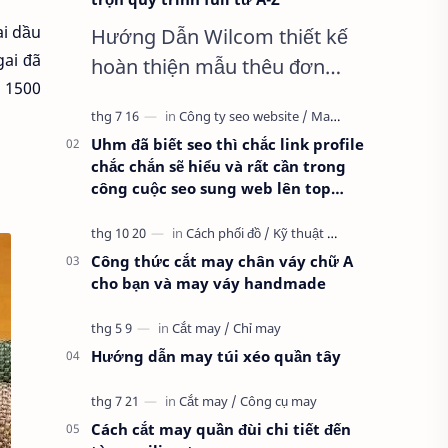
ai dầu
Hướng Dẫn Wilcom thiết kế
gai đã
hoàn thiện mẫu thêu đơn
 1500
giản nhất, Clip trọn quy trình
full từ A-Z Dành cho anh em
Uhm đã biết seo thì chắc link profile
kỹ thuật mới vào nghề, clip
chắc chắn sẽ hiểu và rất cần trong
thực hành t…
công cuộc seo sung web lên top
google
Công thức cắt may chân váy chữ A
cho bạn và may váy handmade
Hướng dẫn may túi xéo quần tây
Cách cắt may quần đùi chi tiết đến