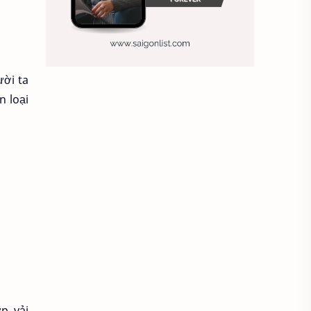
Ảnh nền sinh nhật
Ảnh treo tường
Animal
ười ta
Ankle boots
Antarctic
n loại
Antibodies against Covid-19
Antiquarian
Antiviral antibodies
Áo bà ba
Áo bà ba hiện đại
Áo bà bầu
Áo bác sĩ
Áo bếp trưởng
áo công nhân
Áo crop top
p, vải