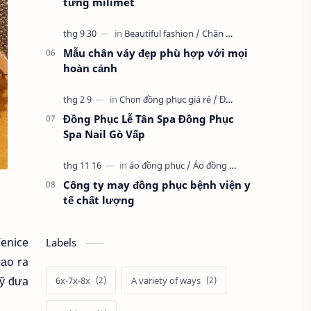
từng milimet
Mẫu chân váy đẹp phù hợp với mọi
hoàn cảnh
Đồng Phục Lễ Tân Spa Đồng Phục
Spa Nail Gò Vấp
Công ty may đồng phục bệnh viện y
tế chất lượng
Venice
Labels
tạo ra
mỹ đưa
6x-7x-8x
A variety of ways