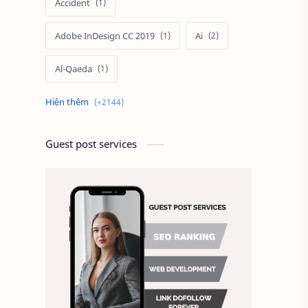
Accident
Adobe InDesign CC 2019
Ai
Al-Qaeda
Alien
Alternative
Ambitious
America
Guest post services
Ảnh chế
Ảnh động vật
Ảnh hưởng đến website
Ảnh làm phông nền
Ảnh nền chuẩn HD
Ảnh nền đẹp