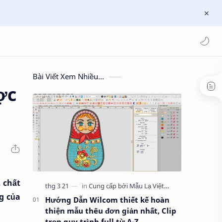
Bài Viết Xem Nhiều...
ợc
, chất
g của
Hướng Dẫn Wilcom thiết kế hoàn
thiện mẫu thêu đơn giản nhất, Clip
trọn quy trình full từ A-Z