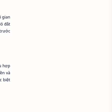
Áo sơ mi cổ thắt nơ
i gian
Áo sơ mi cổ trụ
Áo sơ mi đẹp
Nó đắt
 trước
Áo sơ mi đồng phục
Áo sơ mi form rộng
Áo spa tmv
Áo thun
hù hợp
Áo thun bị xù lông
bền và
c biệt
Áo thun cho người mập
Áo thun chống nắng
Áo thun có cổ
Áo thun co lại