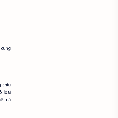
Áo khoác đẹp
Áo khoác thời trang
Áo khoác thun
áo kiểu hàn quốc
u cũng
áo kiểu thời trang
Áo lam lễ chùa
Áo lao động
Áo mầm non
Áo mầm non đẹp
g chịu
Áo mùa đông
Áo nâu đi chùa
ở loại
thế mà
Áo phật tử
Áo polo
Áo sơ mi
Áo sơ mi caro