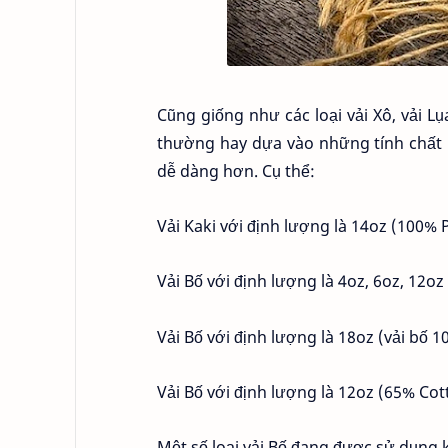
Cũng giống như các loại vải Xô, vải Lụa
thường hay dựa vào những tính chất r
dễ dàng hơn. Cụ thể:
Vải Kaki với định lượng là 14oz (100% P
Vải Bố với định lượng là 4oz, 6oz, 12o
Vải Bố với định lượng là 18oz (vải bố 
Vải Bố với định lượng là 12oz (65% Cot
Một số loại vải Bố đang được sử dụng k