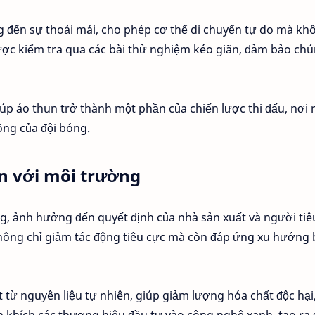
g đến sự thoải mái, cho phép cơ thể di chuyển tự do mà kh
được kiểm tra qua các bài thử nghiệm kéo giãn, đảm bảo ch
iúp áo thun trở thành một phần của chiến lược thi đấu, nơi 
ông của đội bóng.
ện với môi trường
ọng, ảnh hưởng đến quyết định của nhà sản xuất và người tiê
không chỉ giảm tác động tiêu cực mà còn đáp ứng xu hướng
ất từ nguyên liệu tự nhiên, giúp giảm lượng hóa chất độc hạ
n khích các thương hiệu đầu tư vào công nghệ xanh, tạo ra