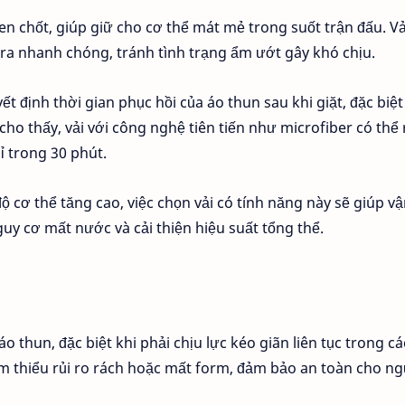
n chốt, giúp giữ cho cơ thể mát mẻ trong suốt trận đấu. Vả
t ra nhanh chóng, tránh tình trạng ẩm ướt gây khó chịu.
 định thời gian phục hồi của áo thun sau khi giặt, đặc biệt
cho thấy, vải với công nghệ tiên tiến như microfiber có thể 
ỉ trong 30 phút.
 cơ thể tăng cao, việc chọn vải có tính năng này sẽ giúp v
guy cơ mất nước và cải thiện hiệu suất tổng thể.
áo thun, đặc biệt khi phải chịu lực kéo giãn liên tục trong c
iảm thiểu rủi ro rách hoặc mất form, đảm bảo an toàn cho n