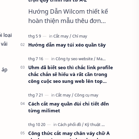
Hướng Dẫn Wilcom thiết kế
hoàn thiện mẫu thêu đơn
giản nhất, Clip trọn quy trình
i loại
full từ A-Z Dành cho anh em
 vải
Hướng dẫn may túi xéo quần tây
kỹ thuật mới vào nghề, clip
thực hành t…
Uhm đã biết seo thì chắc link profile
ó áp
chắc chắn sẽ hiểu và rất cần trong
công cuộc seo sung web lên top
google
Cách cắt may quần đùi chi tiết đến
từng milimet
Công thức cắt may chân váy chữ A