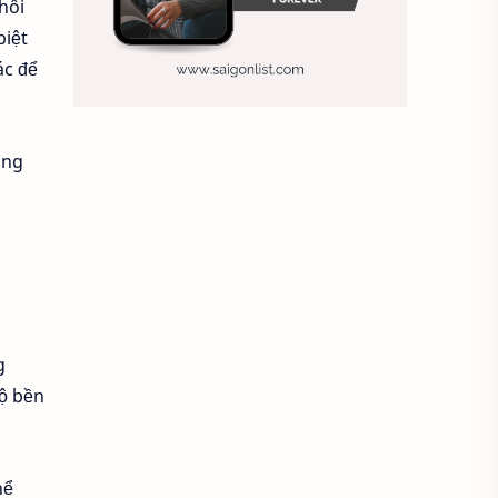
hôi
biệt
Ảnh nền sinh nhật
ác để
Ảnh treo tường
Animal
Ankle boots
Antarctic
ông
Antibodies against Covid-19
Antiquarian
Antiviral antibodies
Áo bà ba
Áo bà ba hiện đại
Áo bà bầu
g
độ bền
Áo bác sĩ
Áo bếp trưởng
áo công nhân
Áo crop top
hể