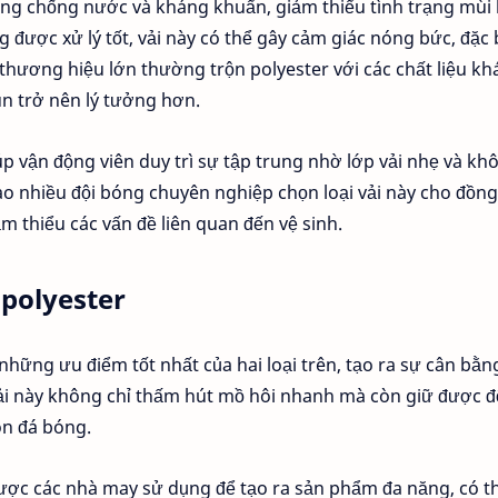
năng chống nước và kháng khuẩn, giảm thiểu tình trạng mùi 
g được xử lý tốt, vải này có thể gây cảm giác nóng bức, đặc 
 thương hiệu lớn thường trộn polyester với các chất liệu kh
un trở nên lý tưởng hơn.
úp vận động viên duy trì sự tập trung nhờ lớp vải nhẹ và kh
sao nhiều đội bóng chuyên nghiệp chọn loại vải này cho đồng
m thiểu các vấn đề liên quan đến vệ sinh.
-polyester
những ưu điểm tốt nhất của hai loại trên, tạo ra sự cân bằn
vải này không chỉ thấm hút mồ hôi nhanh mà còn giữ được 
ôn đá bóng.
được các nhà may sử dụng để tạo ra sản phẩm đa năng, có t