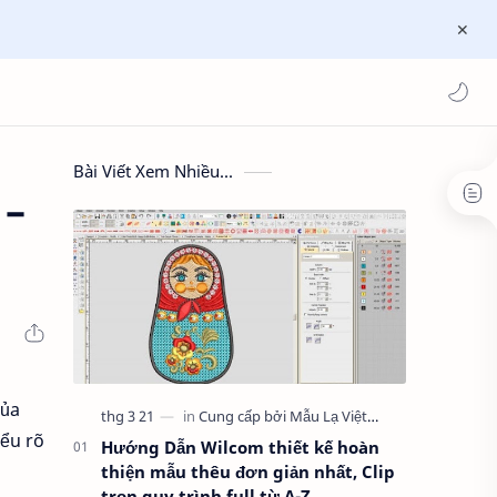
Bài Viết Xem Nhiều...
 –
của
iểu rõ
Hướng Dẫn Wilcom thiết kế hoàn
thiện mẫu thêu đơn giản nhất, Clip
trọn quy trình full từ A-Z