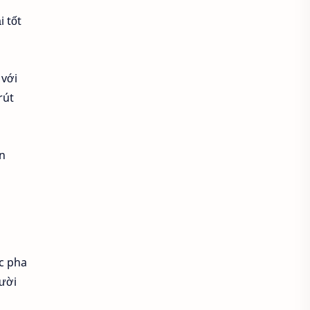
Áo khoác đẹp
i tốt
Áo khoác thời trang
Áo khoác thun
 với
rút
áo kiểu hàn quốc
áo kiểu thời trang
ận
Áo lam lễ chùa
Áo lao động
Áo mầm non
Áo mầm non đẹp
Áo mùa đông
Áo nâu đi chùa
ác pha
Áo phật tử
Áo polo
gười
Áo sơ mi
Áo sơ mi caro