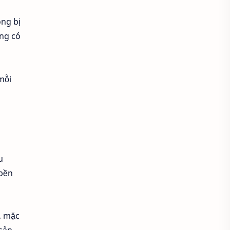
Áo sơ mi cổ thắt nơ
ông bị
úng có
Áo sơ mi cổ trụ
Áo sơ mi đẹp
Áo sơ mi đồng phục
mỗi
Áo sơ mi form rộng
Áo spa tmv
Áo thun
Áo thun bị xù lông
u
Áo thun cho người mập
 bền
Áo thun chống nắng
i, mặc
Áo thun có cổ
Áo thun co lại
 sản