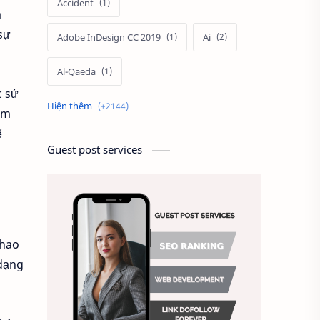
Accident
m
 sự
Adobe InDesign CC 2019
Ai
Al-Qaeda
c sử
Alien
Alternative
ảm
ể
Ambitious
America
Guest post services
Ảnh chế
Ảnh động vật
Ảnh hưởng đến website
Ảnh làm phông nền
thao
 dạng
Ảnh nền chuẩn HD
Ảnh nền đẹp