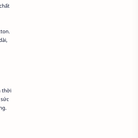
chất
Áo croptop
Áo dài cách tân
Áo dài thanh lịch
Áo dài trắng
tton.
Áo dài truyền thống
dài,
Áo dài Việt Nam
Áo dầm đẹp
Áo đầu bếp
Áo đi chùa
áo đồng phục
 thời
Áo đồng phục spa
 sức
ng.
Áo đồng phục y tế
Áo gile len
Áo hoodie
Áo khoác blazer