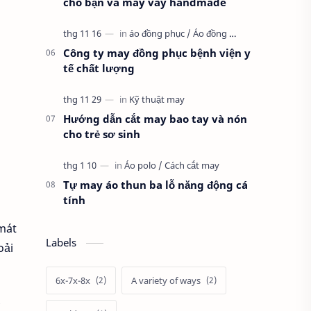
cho bạn và may váy handmade
Công ty may đồng phục bệnh viện y
tế chất lượng
Hướng dẫn cắt may bao tay và nón
cho trẻ sơ sinh
Tự may áo thun ba lỗ năng động cá
tính
 mát
Labels
oải
6x-7x-8x
A variety of ways