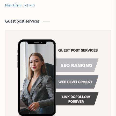
Alien
Alternative
Ambitious
America
Ảnh chế
Ảnh động vật
Guest post services
Ảnh hưởng đến website
Ảnh làm phông nền
Ảnh nền chuẩn HD
Ảnh nền đẹp
Ảnh nền sinh nhật
Ảnh treo tường
Animal
Ankle boots
Antarctic
Antibodies against Covid-19
Antiquarian
Antiviral antibodies
Áo bà ba
Áo bà ba hiện đại
Áo bà bầu
Áo bác sĩ