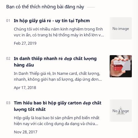
Bạn có thể thích những bài đăng này
In hộp giấy giá rẻ - uy tín tại Tphcm
Chúng tôi với nhiều năm kinh nghiệm trong lĩnh
vực in ấn, có trang bị hệ thống máy in khổ lớn và
máy gia công sau in đồng bộ, hiện đại có thể đáp
ứng sản xuất những đơn hàng lớn về…
In danh thiếp nhanh rẻ đẹp chất lượng
hàng đầu
In Danh Thiếp giá rẻ, In Name card, chất lượng,
nhanh, không giới hạn số lượng, đáp ứng đơn
hàng gấp, Miễn Phí giao hàng, Miễn Phí thiết kế
file. Danh thiếp là loại thiếp nhỏ …
Tìm hiểu bao bì hộp giấy carton đẹp chất
lượng tốt nhất
Hộp giấy là loại bao bì sản phẩm phổ biến nhất
hiện nay với các công dụng đa dạng và chứa
đựng được nhiều loại sản phẩm, từ các sản phẩm
có kích thước nhỏ gọn đến những sản phẩm có…