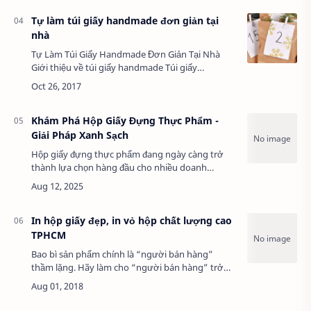
Tự làm túi giấy handmade đơn giản tại
nhà
Tự Làm Túi Giấy Handmade Đơn Giản Tại Nhà
Giới thiệu về túi giấy handmade Túi giấy
handmade là món đồ thủ công được nhiều người
yêu thích vì vừa thân thiện với môi trường, vừa
thể …
Khám Phá Hộp Giấy Đựng Thực Phẩm -
Giải Pháp Xanh Sạch
Hộp giấy đựng thực phẩm đang ngày càng trở
thành lựa chọn hàng đầu cho nhiều doanh
nghiệp và hộ gia đình nhờ tính tiện lợi, thân thiện
với môi trường và khả năng bảo quản tốt. Với …
In hộp giấy đẹp, in vỏ hộp chất lượng cao
TPHCM
Bao bì sản phẩm chính là “người bán hàng”
thầm lặng. Hãy làm cho “người bán hàng” trở
nên chuyên nghiệp nhất. Một bao bì bắt mắt sẽ
tạo cho doanh nghiệp một ưu thế cạnh tranh
cao…