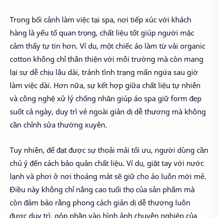
Trong bối cảnh làm việc tại spa, nơi tiếp xúc với khách
hàng là yếu tố quan trọng, chất liệu tốt giúp người mặc
cảm thấy tự tin hơn. Ví dụ, một chiếc áo làm từ vải organic
cotton không chỉ thân thiện với môi trường mà còn mang
lại sự dễ chịu lâu dài, tránh tình trạng mẩn ngứa sau giờ
làm việc dài. Hơn nữa, sự kết hợp giữa chất liệu tự nhiên
và công nghệ xử lý chống nhăn giúp áo spa giữ form đẹp
suốt cả ngày, duy trì vẻ ngoài giản dị dễ thương mà không
cần chỉnh sửa thường xuyên.
Tuy nhiên, để đạt được sự thoải mái tối ưu, người dùng cần
chú ý đến cách bảo quản chất liệu. Ví dụ, giặt tay với nước
lạnh và phơi ở nơi thoáng mát sẽ giữ cho áo luôn mới mẻ.
Điều này không chỉ nâng cao tuổi thọ của sản phẩm mà
còn đảm bảo rằng phong cách giản dị dễ thương luôn
được duy trì, góp phần vào hình ảnh chuyên nghiệp của