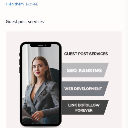
Alien
Alternative
Ambitious
America
Ảnh chế
Ảnh động vật
Guest post services
Ảnh hưởng đến website
Ảnh làm phông nền
Ảnh nền chuẩn HD
Ảnh nền đẹp
Ảnh nền sinh nhật
Ảnh treo tường
Animal
Ankle boots
Antarctic
Antibodies against Covid-19
Antiquarian
Antiviral antibodies
Áo bà ba
Áo bà ba hiện đại
Áo bà bầu
Áo bác sĩ
Áo bếp trưởng
áo công nhân