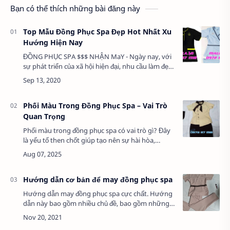
Bạn có thể thích những bài đăng này
Top Mẫu Đồng Phục Spa Đẹp Hot Nhất Xu
Hướng Hiện Nay
ĐỒNG PHỤC SPA $$$ NHẬN MaY - Ngày nay, với
sự phát triển của xã hội hiện đại, nhu cầu làm đẹp
của con người dần tăng cao. Điều này đồng nghĩa
với việc các cơ sở spa làm đẹp ra đời …
Phối Màu Trong Đồng Phục Spa – Vai Trò
Quan Trọng
Phối màu trong đồng phục spa có vai trò gì? Đây
là yếu tố then chốt giúp tạo nên sự hài hòa,
chuyên nghiệp và thư giãn trong môi trường
spa. Việc phối màu không chỉ ảnh hưởng đến…
Hướng dẫn cơ bản để may đồng phục spa
Hướng dẫn may đồng phục spa cực chất. Hướng
dẫn này bao gồm nhiều chủ đề, bao gồm những
gì phải tính phí cho dịch vụ của bạn, cách định giá
tác phẩm của bạn, giá tài liệu của bạn l…