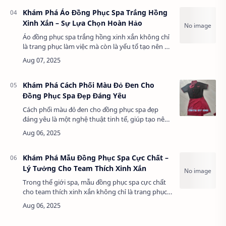
Khám Phá Áo Đồng Phục Spa Trắng Hồng
Xinh Xắn – Sự Lựa Chọn Hoàn Hảo
Áo đồng phục spa trắng hồng xinh xắn không chỉ
là trang phục làm việc mà còn là yếu tố tạo nên sự
tươi mới và chuyên nghiệp trong môi trường
spa. Với thiết kế nhẹ nhàng, màu sắc …
Khám Phá Cách Phối Màu Đỏ Đen Cho
Đồng Phục Spa Đẹp Đáng Yêu
Cách phối màu đỏ đen cho đồng phục spa đẹp
đáng yêu là một nghệ thuật tinh tế, giúp tạo nên
sự hấp dẫn và chuyên nghiệp cho không gian
thư giãn. Với sự kết hợp giữa màu đỏ rực rỡ…
Khám Phá Mẫu Đồng Phục Spa Cực Chất –
Lý Tưởng Cho Team Thích Xinh Xắn
Trong thế giới spa, mẫu đồng phục spa cực chất
cho team thích xinh xắn không chỉ là trang phục
thông thường mà còn là yếu tố nâng tầm hình
ảnh, giúp đội ngũ nhân viên tỏa sáng vớ…